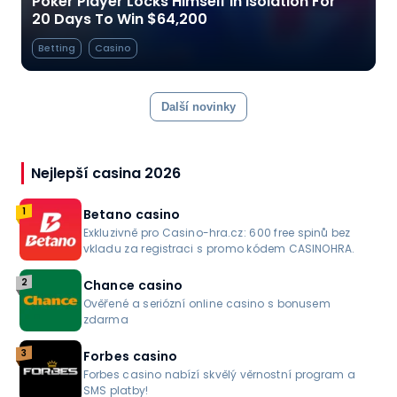
Poker Player Locks Himself In Isolation For
20 Days To Win $64,200
Betting
Casino
Další novinky
Nejlepší casina 2026
1
Betano casino
Exkluzivně pro Casino-hra.cz: 600 free spinů bez
vkladu za registraci s promo kódem CASINOHRA.
2
Chance casino
Ověřené a seriózní online casino s bonusem
zdarma
3
Forbes casino
Forbes casino nabízí skvělý věrnostní program a
SMS platby!