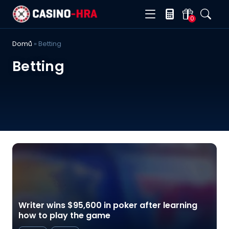
0
Domů
»
Betting
Betting
Writer wins $95,600 in poker after learning
how to play the game