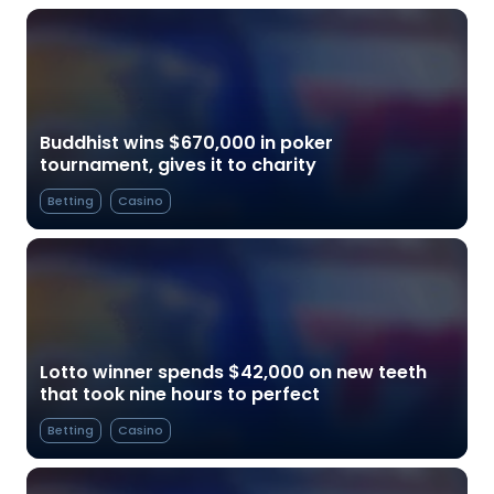
Buddhist wins $670,000 in poker
tournament, gives it to charity
Betting
Casino
Lotto winner spends $42,000 on new teeth
that took nine hours to perfect
Betting
Casino