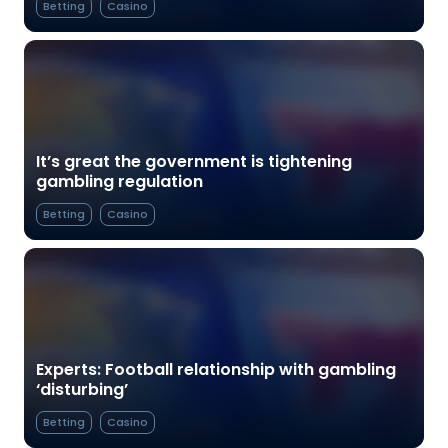
Betting
Casino
It’s great the government is tightening
gambling regulation
Betting
Casino
Experts: Football relationship with gambling
‘disturbing’
Betting
Casino