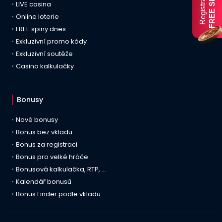
FREE SPINY
Registrační
LIVE casina
Online loterie
FREE spiny dnes
Exkluzivní promo kódy
Exkluzivní soutěže
Casino kalkulačky
Bonusy
Nové bonusy
Bonus bez vkladu
Bonus za registraci
Bonus pro velké hráče
Bonusová kalkulačka, RTP, …
Kalendář bonusů
Bonus Finder podle vkladu