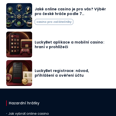
Jaké online casino je pro vás? Výběr
pro české hráče podle 7…
casino pro začátečníky
LuckyBet aplikace a mobilní casino:
hraní v prohlížeči
LuckyBet registrace: návod,
přihlášení a ověření účtu
Hazardní hrátky
Jak vybrat online casino