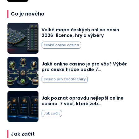
Co je nového
Velká mapa českých online casin
2026: licence, hry a výběry
česká online casina
Jaké online casino je pro vás? Výběr
pro české hráče podle 7…
casino pro začátečníky
Jak poznat opravdu nejlepší online
casino: 7 věcí, které žeb…
Jak začít
Jak začít