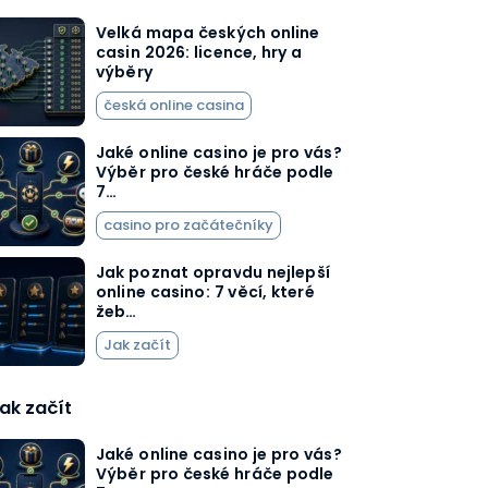
Velká mapa českých online
casin 2026: licence, hry a
výběry
česká online casina
Jaké online casino je pro vás?
Výběr pro české hráče podle
7…
casino pro začátečníky
Jak poznat opravdu nejlepší
online casino: 7 věcí, které
žeb…
Jak začít
ak začít
Jaké online casino je pro vás?
Výběr pro české hráče podle