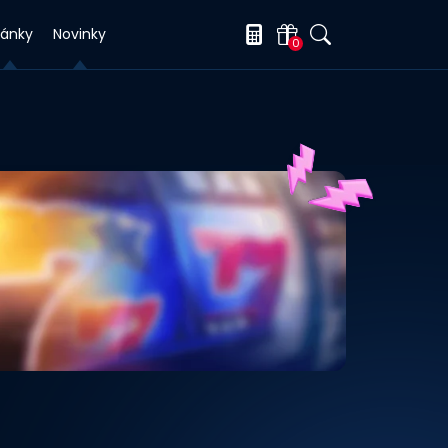
lánky
Novinky
0