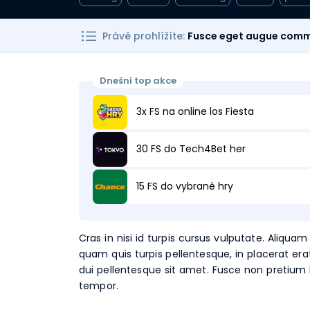
Právě prohlížíte:
Fusce eget augue com
Dnešní top akce
3x FS na online los Fiesta
30 FS do Tech4Bet her
15 FS do vybrané hry
Cras in nisi id turpis cursus vulputate. Aliqua
quam quis turpis pellentesque, in placerat era
dui pellentesque sit amet. Fusce non pretium
tempor.