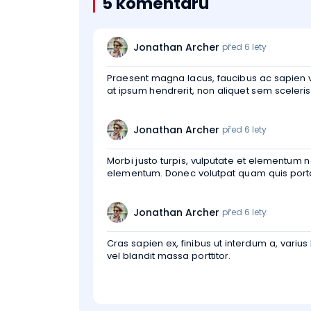
5 komentářů
Jonathan Archer
před 6 lety
Praesent magna lacus, faucibus ac sapien ve
at ipsum hendrerit, non aliquet sem sceleri
Jonathan Archer
před 6 lety
Morbi justo turpis, vulputate et elementum n
elementum. Donec volutpat quam quis port
Jonathan Archer
před 6 lety
Cras sapien ex, finibus ut interdum a, varius h
vel blandit massa porttitor.