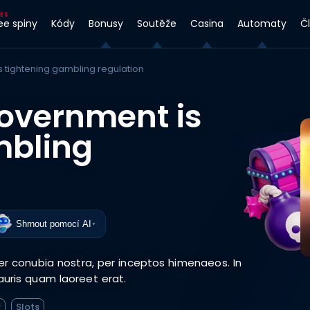
ee spiny
Kódy
Bonusy
Soutěže
Casina
Automaty
Č
is tightening gambling regulation
 government is
mbling
Shrnout pomocí AI
▼
er conubia nostra, per inceptos himenaeos. In
uris quam laoreet erat.
r
Slots