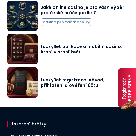
Jaké online casino je pro vás? Výběr
pro české hráče podle 7…
casino pro začátečníky
LuckyBet aplikace a mobilní casino:
hraní v prohlížeči
FREE SPINY
Registrační
LuckyBet registrace: návod,
přihlášení a ověření účtu
Hazardní hrátky