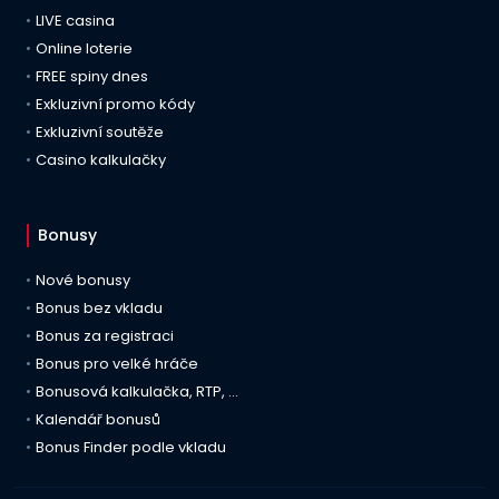
LIVE casina
Online loterie
FREE spiny dnes
Exkluzivní promo kódy
Exkluzivní soutěže
Casino kalkulačky
Bonusy
Nové bonusy
Bonus bez vkladu
Bonus za registraci
Bonus pro velké hráče
Bonusová kalkulačka, RTP, …
Kalendář bonusů
Bonus Finder podle vkladu