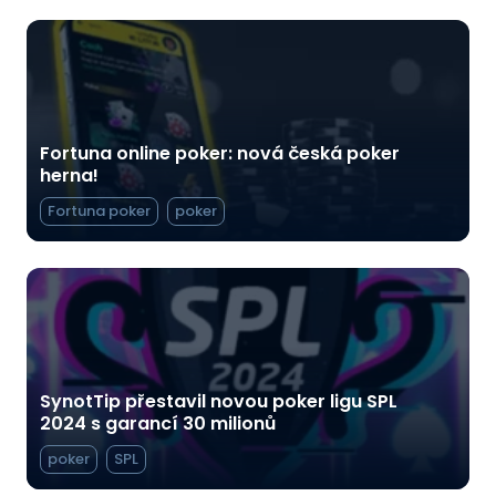
Fortuna online poker: nová česká poker
herna!
Fortuna poker
poker
SynotTip přestavil novou poker ligu SPL
2024 s garancí 30 milionů
poker
SPL