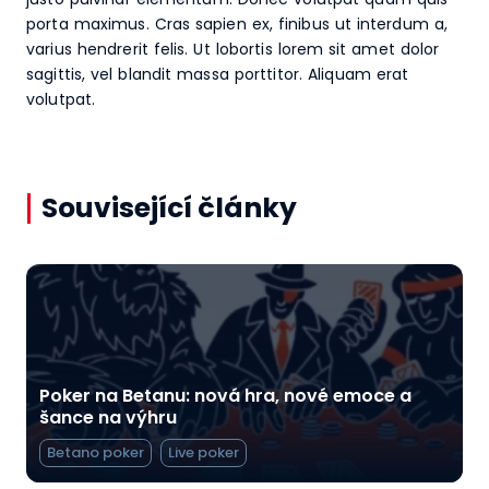
porta maximus. Cras sapien ex, finibus ut interdum a,
varius hendrerit felis. Ut lobortis lorem sit amet dolor
sagittis, vel blandit massa porttitor. Aliquam erat
volutpat.
Související články
Poker na Betanu: nová hra, nové emoce a
šance na výhru
Betano poker
Live poker