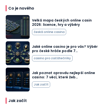
Co je nového
Velká mapa českých online casin
2026: licence, hry a výběry
česká online casina
Jaké online casino je pro vás? Výběr
pro české hráče podle 7…
casino pro začátečníky
Jak poznat opravdu nejlepší online
casino: 7 věcí, které žeb…
Jak začít
Jak začít