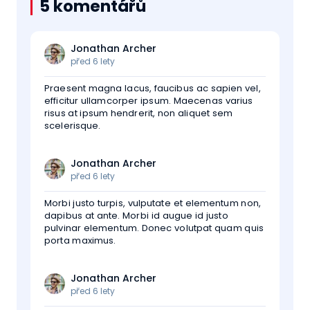
5 komentářů
Jonathan Archer
před 6 lety
Praesent magna lacus, faucibus ac sapien vel,
efficitur ullamcorper ipsum. Maecenas varius
risus at ipsum hendrerit, non aliquet sem
scelerisque.
Jonathan Archer
před 6 lety
Morbi justo turpis, vulputate et elementum non,
dapibus at ante. Morbi id augue id justo
pulvinar elementum. Donec volutpat quam quis
porta maximus.
Jonathan Archer
před 6 lety