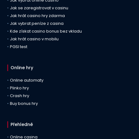
Jak vybrat online casino
Jak se zaregistrovat v casinu
Jak hrát casino hry zdarma
Jak vybrat peníze z casina
Kde získat casino bonus bez vkladu
Jak hrát casino v mobilu
PGSI test
Online hry
Online automaty
Plinko hry
Crash hry
Buy bonus hry
Přehledně
Online casina