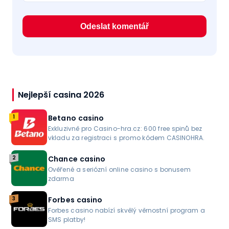
Nejlepší casina 2026
1
Betano casino
Exkluzivně pro Casino-hra.cz: 600 free spinů bez
vkladu za registraci s promo kódem CASINOHRA.
2
Chance casino
Ověřené a seriózní online casino s bonusem
zdarma
3
Forbes casino
Forbes casino nabízí skvělý věrnostní program a
SMS platby!