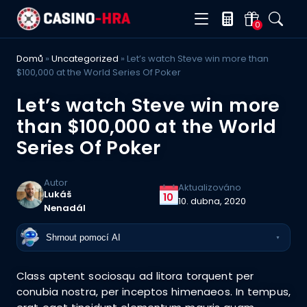
0
Domů
»
Uncategorized
»
Let’s watch Steve win more than
$100,000 at the World Series Of Poker
Let’s watch Steve win more
than $100,000 at the World
Series Of Poker
Autor
Aktualizováno
Lukáš
10
10. dubna, 2020
Nenadál
Shrnout pomocí AI
▼
Class aptent sociosqu ad litora torquent per
conubia nostra, per inceptos himenaeos. In tempus,