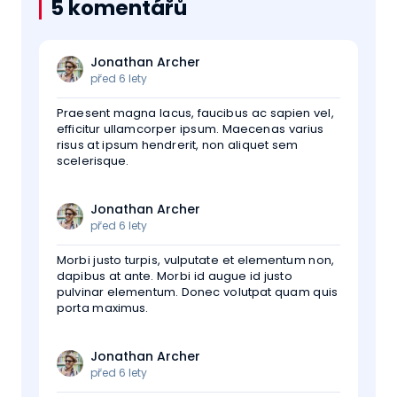
5 komentářů
Jonathan Archer
před 6 lety
Praesent magna lacus, faucibus ac sapien vel,
efficitur ullamcorper ipsum. Maecenas varius
risus at ipsum hendrerit, non aliquet sem
scelerisque.
Jonathan Archer
před 6 lety
Morbi justo turpis, vulputate et elementum non,
dapibus at ante. Morbi id augue id justo
pulvinar elementum. Donec volutpat quam quis
porta maximus.
Jonathan Archer
před 6 lety