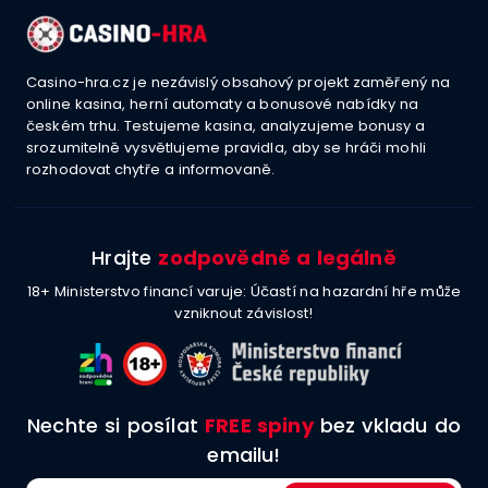
Casino-hra.cz je nezávislý obsahový projekt zaměřený na
online kasina, herní automaty a bonusové nabídky na
českém trhu. Testujeme kasina, analyzujeme bonusy a
srozumitelně vysvětlujeme pravidla, aby se hráči mohli
rozhodovat chytře a informovaně.
Hrajte
zodpovědně a legálně
18+ Ministerstvo financí varuje: Účastí na hazardní hře může
vzniknout závislost!
Nechte si posílat
FREE spiny
bez vkladu do
emailu!