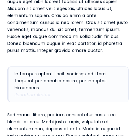
augue eget nibh laoreet facilisis ut ultricies sapien.
Aliquam sit amet velit egestas, ultrices lacus ut,
elementum sapien. Cras ac enim a ante
condimentum cursus id nec lorem. Cras sit amet justo
venenatis, rhoncus dui sit amet, fermentum ipsum.
Fusce eget augue commodo mi sollicitudin finibus.
Donec bibendum augue in erat porttitor, id pharetra
purus mattis. Integer gravida ornare auctor.
In tempus aptent taciti sociosqu ad litora
torquent per conubia nostra, per inceptos
himenaeos.
Jonathan Archer
Sed mauris libero, pretium consectetur cursus eu,
blandit at arcu. Morbi justo turpis, vulputate et
elementum non, dapibus at ante. Morbi id augue id
justo pulvinar elementum. Donec volutpat quam quis