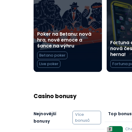
Poker na Betanu: nová
hra, nové emoce a
Fortuna 
šance na výhru
nová čes
herna!
Betano poker
Live poker
Fortuna p
Casino bonusy
Nejnovější
Top bonus
Více
bonusů
bonusy
Cha
2