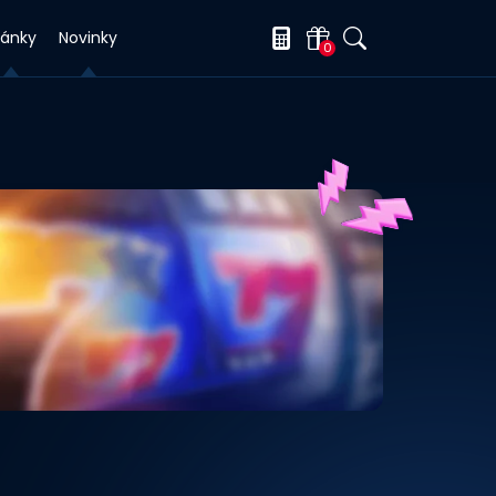
lánky
Novinky
0