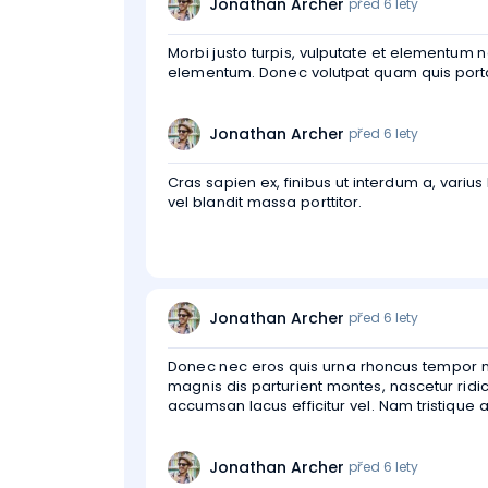
Jonathan Archer
před 6 lety
Morbi justo turpis, vulputate et elementum n
elementum. Donec volutpat quam quis port
Jonathan Archer
před 6 lety
Cras sapien ex, finibus ut interdum a, varius h
vel blandit massa porttitor.
Jonathan Archer
před 6 lety
Donec nec eros quis urna rhoncus tempor n
magnis dis parturient montes, nascetur rid
accumsan lacus efficitur vel. Nam tristique 
Jonathan Archer
před 6 lety