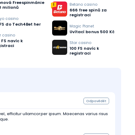
pnová Freespinmánie
Betano casino
1
0 milionů
666 free spinů za
registraci
yo casino
FS do Tech4Bet her
Magic Planet
Uvítací bonus 500 Kč
r casino
 FS navíc k
Star casino
istraci
100 FS navíc k
registraci
Odpovědět
l, efficitur ullamcorper ipsum. Maecenas varius risus
sque.