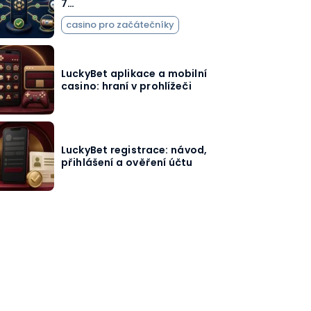
7…
casino pro začátečníky
LuckyBet aplikace a mobilní
casino: hraní v prohlížeči
LuckyBet registrace: návod,
přihlášení a ověření účtu