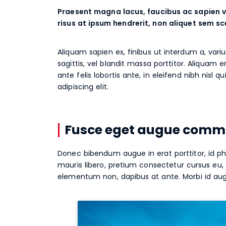
Praesent magna lacus, faucibus ac sapien ve
risus at ipsum hendrerit, non aliquet sem sc
Aliquam sapien ex, finibus ut interdum a, varius
sagittis, vel blandit massa porttitor. Aliquam e
ante felis lobortis ante, in eleifend nibh nisl 
adipiscing elit.
Fusce eget augue com
Donec bibendum augue in erat porttitor, id ph
mauris libero, pretium consectetur cursus eu, b
elementum non, dapibus at ante. Morbi id aug