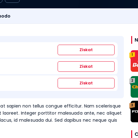
modo
N
Získat
1
Získat
2
Získat
m at sapien non tellus congue efficitur. Nam scelerisque
3
t laoreet. Integer porttitor malesuada ante, nec aliquet
 lacus, id malesuada dui. Sed dapibus nec neque quis
C