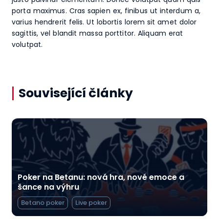
porta maximus. Cras sapien ex, finibus ut interdum a,
varius hendrerit felis. Ut lobortis lorem sit amet dolor
sagittis, vel blandit massa porttitor. Aliquam erat
volutpat.
Související články
Poker na Betanu: nová hra, nové emoce a
šance na výhru
Betano poker
Live poker