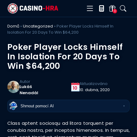
0
Domů
»
Uncategorized
»
Poker Player Locks Himself In
Isolation For 20 Days To Win $64,200
Poker Player Locks Himself
In Isolation For 20 Days To
Win $64,200
Autor
Aktualizováno
Lukáš
10
10. dubna, 2020
Nenadál
Shrnout pomocí AI
▼
Class aptent sociosqu ad litora torquent per
conubia nostra, per inceptos himenaeos. In tempus,