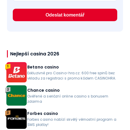
Nejlepší casina 2026
1
Betano casino
Exkluzivně pro Casino-hra.cz: 600 free spinů bez
vkladu za registraci s promo kódem CASINOHRA.
2
Chance casino
Ověřené a seriózní online casino s bonusem
zdarma
3
Forbes casino
Forbes casino nabízí skvělý věrnostní program a
SMS platby!