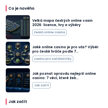
Co je nového
Velká mapa českých online casin
2026: licence, hry a výběry
česká online casina
Jaké online casino je pro vás? Výběr
pro české hráče podle 7…
casino pro začátečníky
Jak poznat opravdu nejlepší online
casino: 7 věcí, které žeb…
Jak začít
Jak začít