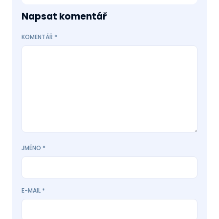
Napsat komentář
KOMENTÁŘ
*
JMÉNO
*
E-MAIL
*