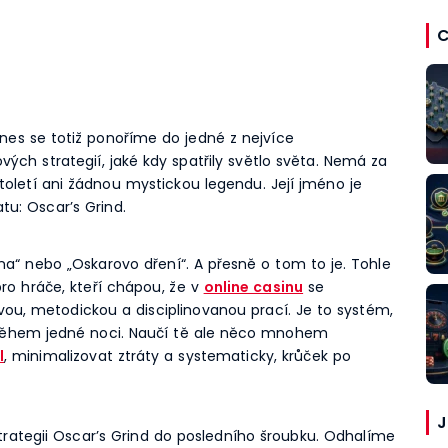
C
Dnes se totiž ponoříme do jedné z nejvíce
ých strategií, jaké kdy spatřily světlo světa. Nemá za
oletí ani žádnou mystickou legendu. Její jméno je
atu: Oscar’s Grind.
ina“ nebo „Oskarovo dření“. A přesně o tom to je. Tohle
pro hráče, kteří chápou, že v
online casinu
se
ou, metodickou a disciplinovanou prací. Je to systém,
 během jedné noci. Naučí tě ale něco mnohem
l
, minimalizovat ztráty a systematicky, krůček po
J
rategii Oscar’s Grind do posledního šroubku. Odhalíme