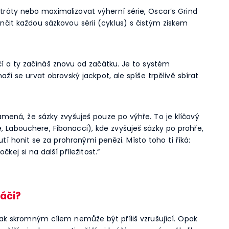
ráty nebo maximalizovat výherní série, Oscar’s Grind
ončit každou sázkovou sérii (cyklus) s čistým ziskem
čí a ty začínáš znovu od začátku. Je to systém
ží se urvat obrovský jackpot, ale spíše trpělivě sbírat
namená, že sázky zvyšuješ pouze po výhře. To je klíčový
, Labouchere, Fibonacci), kde zvyšuješ sázky po prohře,
tí honit se za prohranými penězi. Místo toho ti říká:
čkej si na další příležitost.“
ráči?
tak skromným cílem nemůže být příliš vzrušující. Opak