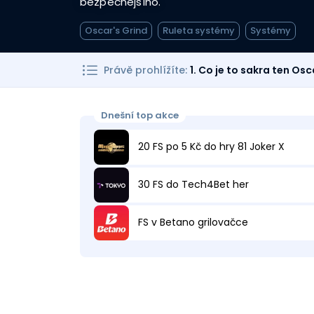
bezpečnějšího.
Oscar's Grind
Ruleta systémy
Systémy
Právě prohlížíte:
1. Co je to sakra ten Os
Dnešní top akce
20 FS po 5 Kč do hry 81 Joker X
30 FS do Tech4Bet her
FS v Betano grilovačce