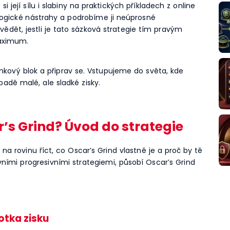
i její sílu i slabiny na praktických příkladech z online
logické nástrahy a podrobíme ji neúprosné
dět, jestli je tato sázková strategie tím pravým
maximum.
ámkový blok a připrav se. Vstupujeme do světa, kde
padě malé, ale sladké zisky.
ar’s Grind? Úvod do strategie
a rovinu říct, co Oscar’s Grind vlastně je a proč by tě
vními progresivními strategiemi, působí Oscar’s Grind
notka zisku