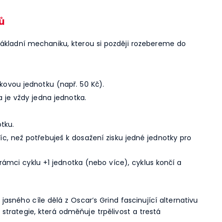
ů
základní mechaniku, kterou si později rozebereme do
kovou jednotku (např. 50 Kč).
 je vždy jedna jednotka.
tku.
íc, než potřebuješ k dosažení zisku jedné jednotky pro
 rámci cyklu +1 jednotka (nebo více), cyklus končí a
asného cíle dělá z Oscar’s Grind fascinující alternativu
rategie, která odměňuje trpělivost a trestá