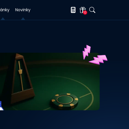
lánky
Novinky
0