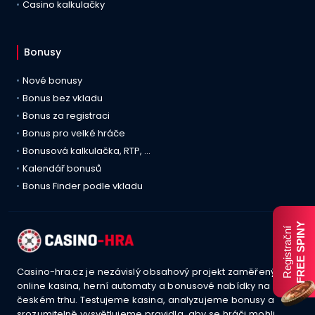
Casino kalkulačky
Bonusy
Nové bonusy
Bonus bez vkladu
Bonus za registraci
Bonus pro velké hráče
Bonusová kalkulačka, RTP, …
Kalendář bonusů
Bonus Finder podle vkladu
FREE SPINY
Registrační
Casino-hra.cz je nezávislý obsahový projekt zaměřený na
online kasina, herní automaty a bonusové nabídky na
českém trhu. Testujeme kasina, analyzujeme bonusy a
srozumitelně vysvětlujeme pravidla, aby se hráči mohli