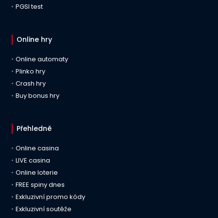
PGSI test
Online hry
Online automaty
Plinko hry
Crash hry
Buy bonus hry
Přehledně
Online casina
LIVE casina
Online loterie
FREE spiny dnes
Exkluzivní promo kódy
Exkluzivní soutěže