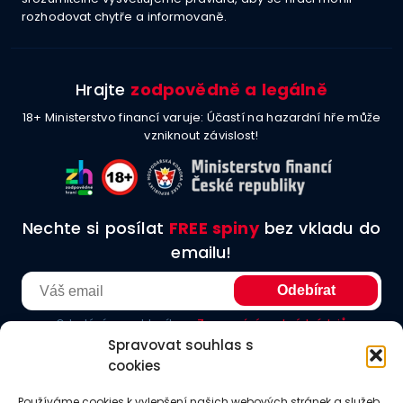
rozhodovat chytře a informovaně.
Hrajte
zodpovědně a legálně
18+ Ministerstvo financí varuje: Účastí na hazardní hře může
vzniknout závislost!
Nechte si posílat
FREE spiny
bez vkladu do
emailu!
Odesláním souhlasíte se
Zpracování osobních údajů
Spravovat souhlas s
cookies
O nás
Podmínky užití
Etické principy
Redakční zásady
Používáme cookies k vylepšení našich webových stránek a služeb.