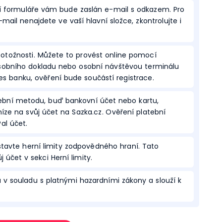
í formuláře vám bude zaslán e-mail s odkazem. Pro
mail nenajdete ve vaší hlavní složce, zkontrolujte i
totožnosti. Můžete to provést online pomocí
sobního dokladu nebo osobní návštěvou terminálu
přes banku, ověření bude součástí registrace.
ební metodu, buď bankovní účet nebo kartu,
níze na svůj účet na Sazka.cz. Ověření platební
al účet.
tavte herní limity zodpovědného hraní. Tato
účet v sekci Herní limity.
ou v souladu s platnými hazardními zákony a slouží k