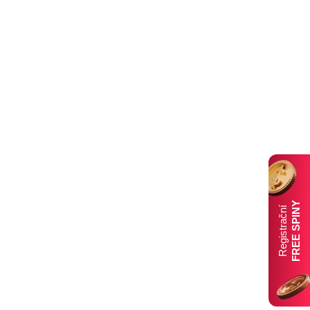
FREE SPINY
Registrační