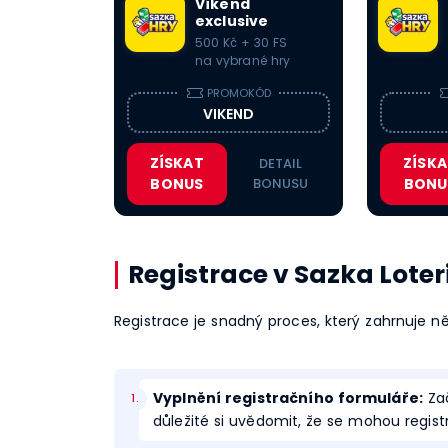
Víkend
exclusive
500 Kč + 30 FS
na vybrané hry
PROMOKÓD
VIKEND
ZÍSKAT
ZÍSK
DETAIL
BONUS
BONUSU
BONU
Registrace v Sazka Loteri
Registrace je snadný proces, který zahrnuje něk
Vyplnění registračního formuláře:
Zač
důležité si uvědomit, že se mohou registr