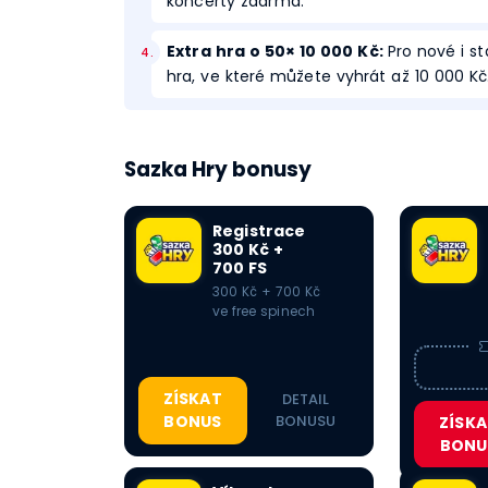
koncerty zdarma.
Extra hra o 50× 10 000 Kč:
Pro nové i st
hra, ve které můžete vyhrát až 10 000 Kč
Sazka Hry bonusy
Registrace
300 Kč +
700 FS
300 Kč + 700 Kč
ve free spinech
ZÍSKAT
DETAIL
BONUS
BONUSU
ZÍSK
BONU