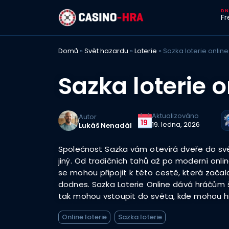
Fr
Domů
»
Svět hazardu
»
Loterie
»
Sazka loterie online
Sazka loterie o
Aktualizováno
Autor
19
19. ledna, 2026
Lukáš Nenadál
Společnost Sazka vám otevírá dveře do svět
jiný. Od tradičních tahů až po moderní onli
se mohou připojit k této cestě, která začal
dodnes. Sazka Loterie Online dává hráčům ša
tak mohou vstoupit do světa, kde mohou h
Online loterie
Sazka loterie