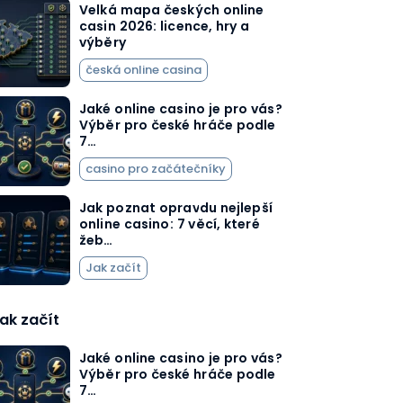
Velká mapa českých online
casin 2026: licence, hry a
výběry
česká online casina
Jaké online casino je pro vás?
Výběr pro české hráče podle
7…
casino pro začátečníky
Jak poznat opravdu nejlepší
online casino: 7 věcí, které
žeb…
Jak začít
ak začít
Jaké online casino je pro vás?
Výběr pro české hráče podle
7…