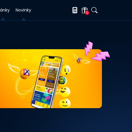
lánky
Novinky
0