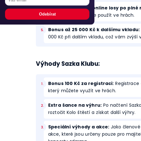
Bonus 300 Kč pro online losy po plné r
300 Kč, které můžete použít ve hrách.
Bonus až 25 000 Kč k dalšímu vkladu:
000 Kč při dalším vkladu, což vám zvýší 
Výhody Sazka Klubu:
Bonus 100 Kč za registraci:
Registrace 
který můžete využít ve hrách.
Extra šance na výhru:
Po načtení Sazk
roztočit Kolo štěstí a získat další výhry.
Speciální výhody a akce:
Jako členové 
akce, které jsou určeny pouze pro majite