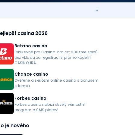
ejlepší casina 2026
Betano casino
Exkluzivně pro Casino-hra.cz: 600 free spinů
bez vkladu za registraci s promo kódem
CASINOHRA.
Chance casino
Ověřené a seriózní online casino s bonusem
zdarma
Forbes casino
Forbes casino nabízí skvělý věrnostní
program a SMS platby!
o je nového