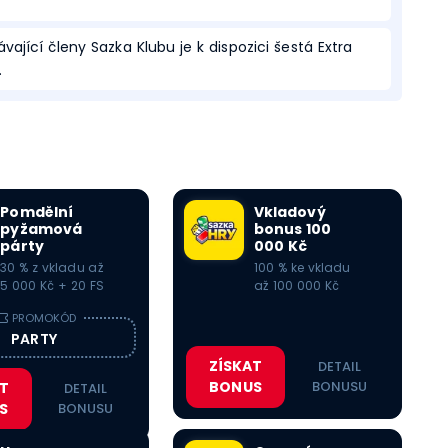
ávající členy Sazka Klubu je k dispozici šestá Extra
.
Pomdělní
Vkladový
pyžamová
bonus 100
párty
000 Kč
30 % z vkladu až
100 % ke vkladu
5 000 Kč + 20 FS
až 100 000 Kč
PROMOKÓD
PARTY
ZÍSKAT
DETAIL
BONUS
BONUSU
AT
DETAIL
S
BONUSU