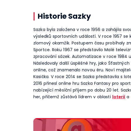
Historie Sazky
Sazka byla založena v roce 1956 a zahájila svo
výsledků sportovních událostí. V roce 1957 se k
zlomový okamžik. Postupem času probíhaly zm
Sportce. Roku 1967 se představilo Malé televiz
zpracování sázek. Automatizace v roce 1984 ur
Následovaly další úspěšné hry, jako Šťastných 
online, což znamenalo novou éru. Noví majitelé 
Kasička. V roce 2014 se Sazka představila s lot
2016 přinesl online hru Sazka Fantasy pro sport
nabízející měsíční příjem po dobu 20 let. Sazk
her, přičemž zůstává lídrem v oblasti
loterií
a 