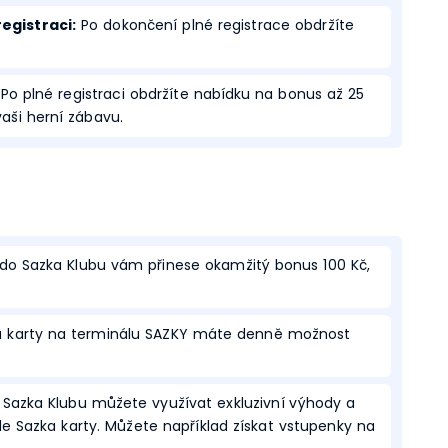
egistraci:
Po dokončení plné registrace obdržíte
Po plné registraci obdržíte nabídku na bonus až 25
vaši herní zábavu.
do Sazka Klubu vám přinese okamžitý bonus 100 Kč,
a karty na terminálu SAZKY máte denně možnost
Sazka Klubu můžete využívat exkluzivní výhody a
le Sazka karty. Můžete například získat vstupenky na