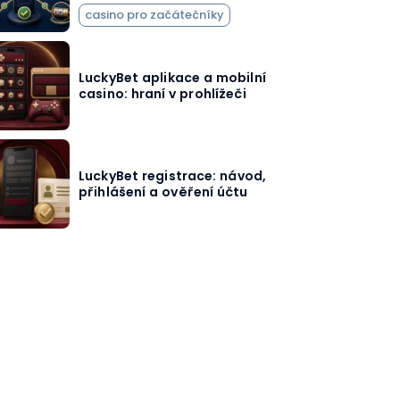
casino pro začátečníky
LuckyBet aplikace a mobilní
casino: hraní v prohlížeči
LuckyBet registrace: návod,
přihlášení a ověření účtu