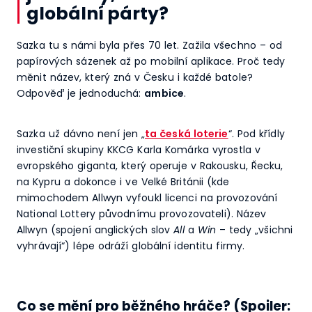
globální párty?
Sazka tu s námi byla přes 70 let. Zažila všechno – od
papírových sázenek až po mobilní aplikace. Proč tedy
měnit název, který zná v Česku i každé batole?
Odpověď je jednoduchá:
ambice
.
Sazka už dávno není jen „
ta česká loterie
“. Pod křídly
investiční skupiny KKCG Karla Komárka vyrostla v
evropského giganta, který operuje v Rakousku, Řecku,
na Kypru a dokonce i ve Velké Británii (kde
mimochodem Allwyn vyfoukl licenci na provozování
National Lottery původnímu provozovateli). Název
Allwyn (spojení anglických slov
All
a
Win
– tedy „všichni
vyhrávají“) lépe odráží globální identitu firmy.
Co se mění pro běžného hráče? (Spoiler: