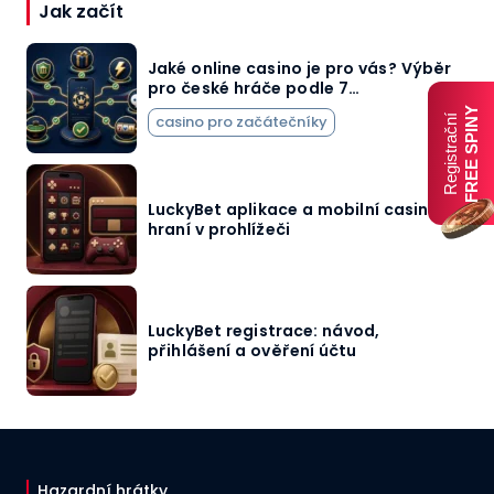
Jak začít
Jaké online casino je pro vás? Výběr
pro české hráče podle 7…
FREE SPINY
casino pro začátečníky
Registrační
LuckyBet aplikace a mobilní casino:
hraní v prohlížeči
LuckyBet registrace: návod,
přihlášení a ověření účtu
Hazardní hrátky