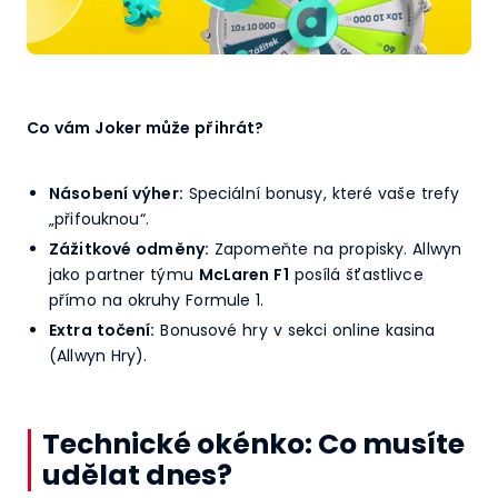
Co vám Joker může přihrát?
Násobení výher:
Speciální bonusy, které vaše trefy
„přifouknou“.
Zážitkové odměny:
Zapomeňte na propisky. Allwyn
jako partner týmu
McLaren F1
posílá šťastlivce
přímo na okruhy Formule 1.
Extra točení:
Bonusové hry v sekci online kasina
(Allwyn Hry).
Technické okénko: Co musíte
udělat dnes?