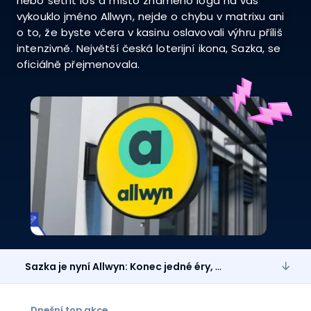
nebo setřít los a místo známého loga na vás
vykouklo jméno Allwyn, nejde o chybu v matrixu ani
o to, že byste včera v kasinu oslavovali výhru příliš
intenzivně. Největší česká loterijní ikona, Sazka, se
oficiálně přejmenovala.
Sazka je nyní Allwyn: Konec jedné éry, nebo začátek globální párty?
Dnešní top akce