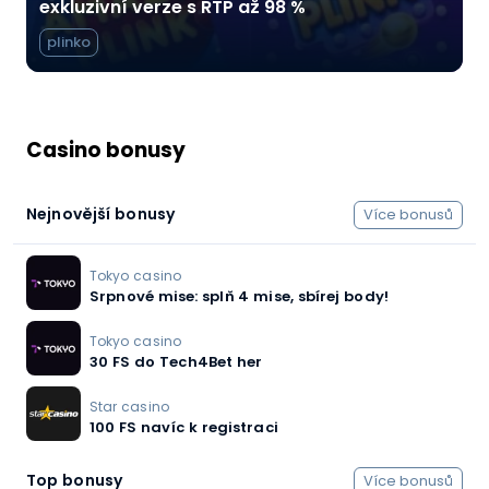
exkluzivní verze s RTP až 98 %
plinko
Casino bonusy
Nejnovější bonusy
Více bonusů
Tokyo casino
Srpnové mise: splň 4 mise, sbírej body!
Tokyo casino
30 FS do Tech4Bet her
Star casino
100 FS navíc k registraci
Top bonusy
Více bonusů