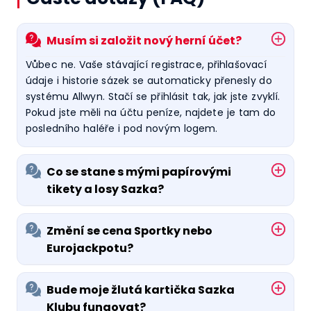
Musím si založit nový herní účet?
Vůbec ne. Vaše stávající registrace, přihlašovací
údaje i historie sázek se automaticky přenesly do
systému Allwyn. Stačí se přihlásit tak, jak jste zvyklí.
Pokud jste měli na účtu peníze, najdete je tam do
posledního haléře i pod novým logem.
Co se stane s mými papírovými
tikety a losy Sazka?
Změní se cena Sportky nebo
Eurojackpotu?
Bude moje žlutá kartička Sazka
Klubu fungovat?