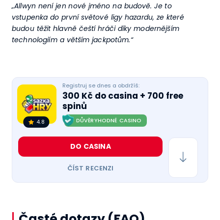
„Allwyn není jen nové jméno na budově. Je to
vstupenka do první světové ligy hazardu, ze které
budou těžit hlavně čeští hráči díky modernějším
technologiím a větším jackpotům.“
Registruj se dnes a obdržíš:
300 Kč do casina + 700 free
spinů
DŮVĚRYHODNÉ CASINO
4.8
DO CASINA
ČÍST RECENZI
Časté dotazy (FAQ)