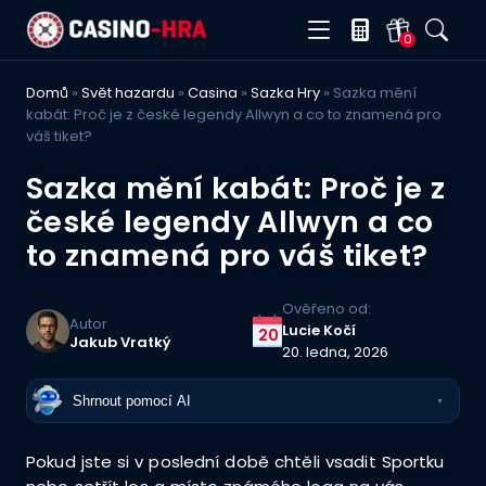
0
Domů
»
Svět hazardu
»
Casina
»
Sazka Hry
»
Sazka mění
kabát: Proč je z české legendy Allwyn a co to znamená pro
váš tiket?
Sazka mění kabát: Proč je z
české legendy Allwyn a co
to znamená pro váš tiket?
Ověřeno od:
Autor
Lucie Kočí
20
Jakub Vratký
20. ledna, 2026
Shrnout pomocí AI
▼
Pokud jste si v poslední době chtěli vsadit Sportku