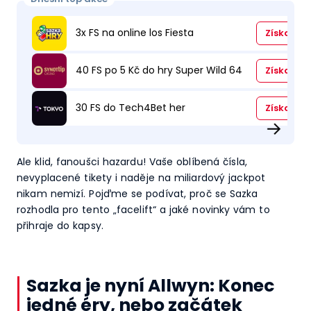
3x FS na online los Fiesta
Získat
40 FS po 5 Kč do hry Super Wild 64
Získat
30 FS do Tech4Bet her
Získat
→
Ale klid, fanoušci hazardu! Vaše oblíbená čísla,
nevyplacené tikety i naděje na miliardový jackpot
nikam nemizí. Pojďme se podívat, proč se Sazka
rozhodla pro tento „facelift“ a jaké novinky vám to
přihraje do kapsy.
Sazka je nyní Allwyn: Konec
jedné éry, nebo začátek