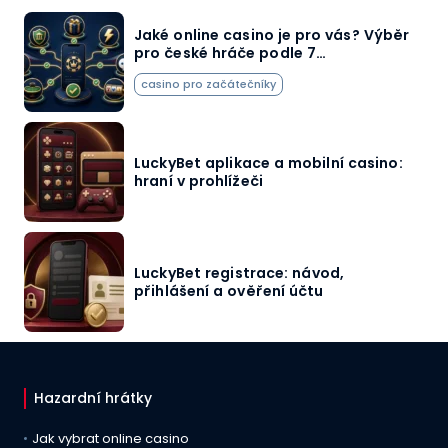
Jaké online casino je pro vás? Výběr
pro české hráče podle 7…
casino pro začátečníky
LuckyBet aplikace a mobilní casino:
hraní v prohlížeči
LuckyBet registrace: návod,
přihlášení a ověření účtu
Hazardní hrátky
Jak vybrat online casino