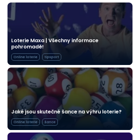
Loterie Maxa | Všechny informace
pohromadě!
Online loterie
tipsport
Jaké jsou skutečné šance na výhru loterie?
Online loterie
šance