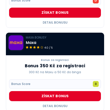
D
Bonus Score
ZÍSKAT BONUS
DETAIL BONUSU
MAXA BONUSY
Maxa
4.0 / 5
Bonus za registraci
Bonus 350 Kč za registraci
300 Kč na Maxu a 50 Kč do binga
B
Bonus Score
ZÍSKAT BONUS
DETAIL BONUSU