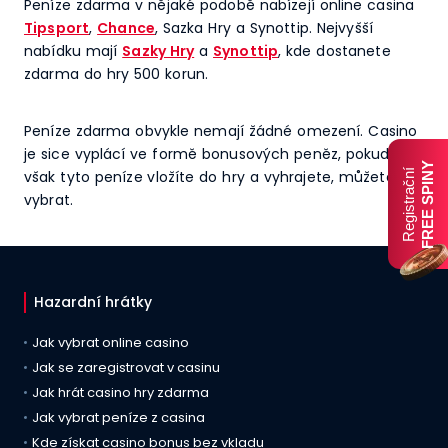
Peníze zdarma v nějaké podobě nabízejí online casina
Tipsport
,
Chance
, Sazka Hry a Synottip. Nejvyšší
nabídku mají
Sazky Hry
a
Synottip
, kde dostanete
zdarma do hry 500 korun.
Peníze zdarma obvykle nemají žádné omezení. Casino
je sice vyplácí ve formě bonusových peněz, pokud
FREE SPINY
Registrační
však tyto peníze vložíte do hry a vyhrajete, můžete je
vybrat.
Hazardní hrátky
Jak vybrat online casino
Jak se zaregistrovat v casinu
Jak hrát casino hry zdarma
Jak vybrat peníze z casina
Kde získat casino bonus bez vkladu