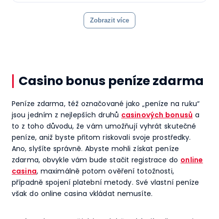
Zobrazit více
Casino bonus peníze zdarma
Peníze zdarma, též označované jako „peníze na ruku“
jsou jedním z nejlepších druhů
casinových bonusů
a
to z toho důvodu, že vám umožňují vyhrát skutečné
peníze, aniž byste přitom riskovali svoje prostředky.
Ano, slyšíte správně. Abyste mohli získat peníze
zdarma, obvykle vám bude stačit registrace do
online
casina
, maximálně potom ověření totožnosti,
případně spojení platební metody. Své vlastní peníze
však do online casina vkládat nemusíte.