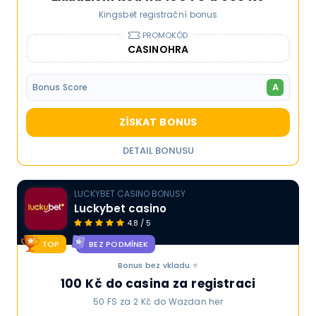
Kingsbet registrační bonus
PROMOKÓD
CASINOHRA
A
Bonus Score
ZÍSKAT BONUS
DETAIL BONUSU
LUCKYBET CASINO BONUSY
Luckybet casino
4.8 / 5
TOP
BEZ PODMÍNEK
Bonus bez vkladu ⭐️
100 Kč do casina za registraci
50 FS za 2 Kč do Wazdan her