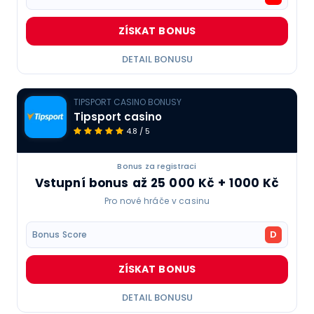
ZÍSKAT BONUS
DETAIL BONUSU
TIPSPORT CASINO BONUSY
Tipsport casino
4.8 / 5
Bonus za registraci
Vstupní bonus až 25 000 Kč + 1000 Kč
Pro nové hráče v casinu
D
Bonus Score
ZÍSKAT BONUS
DETAIL BONUSU