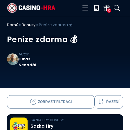
0
Domů
»
Bonusy
»
Peníze zdarma 💰
Peníze zdarma 💰
Autor
Lukáš
Nenadál
ZOBRAZIT FILTRACI
ŘAZENÍ
SAZKA HRY BONUSY
Sazka Hry