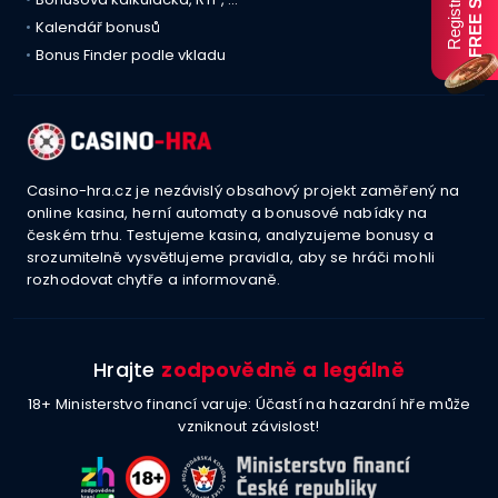
FREE SPINY
Registrační
Kalendář bonusů
Bonus Finder podle vkladu
Casino-hra.cz je nezávislý obsahový projekt zaměřený na
online kasina, herní automaty a bonusové nabídky na
českém trhu. Testujeme kasina, analyzujeme bonusy a
srozumitelně vysvětlujeme pravidla, aby se hráči mohli
rozhodovat chytře a informovaně.
Hrajte
zodpovědně a legálně
18+ Ministerstvo financí varuje: Účastí na hazardní hře může
vzniknout závislost!