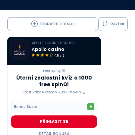
ZOBRAZIT FILTRACI
ŘAZENÍ
APOLLO CASINO BONUSY
Apollo casino
4.5 / 5
Free spiny 🎰
Úterní znalostní kvíz o 1000
free spinů!
Start každé úterý v 20:00 hodin ⏰
A
Bonus Score
PŘIHLÁSIT SE
DETAIL BONUSU