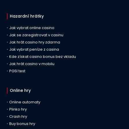
Hazardní hrátky
Jak vybrat online casino
Jak se zaregistrovat v casinu
Jak hrát casino hry zdarma
Jak vybrat peníze z casina
Kde získat casino bonus bez vkladu
Jak hrát casino v mobilu
PGSI test
Online hry
Online automaty
Plinko hry
Crash hry
Buy bonus hry