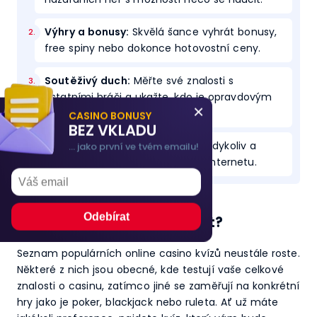
Výhry a bonusy:
Skvělá šance vyhrát bonusy,
free spiny nebo dokonce hotovostní ceny.
Soutěživý duch:
Měřte své znalosti s
ostatními hráči a ukažte, kdo je opravdovým
×
znalcem casina.
CASINO BONUSY
BEZ VKLADU
Dostupnost:
Můžete se zapojit kdykoliv a
... jako první ve tvém emailu!
odkudkoliv, stačí mít připojení k internetu.
Jaké kvízy můžete očekávat?
Seznam populárních online casino kvízů neustále roste.
Některé z nich jsou obecné, kde testují vaše celkové
znalosti o casinu, zatímco jiné se zaměřují na konkrétní
hry jako je poker, blackjack nebo ruleta. Ať už máte