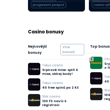
progresivní jackpot
casino vý
Casino bonusy
Nejnovější
Top bonus
Více
bonusů
bonusy
Cha
2
Sr
Tokyo casino
o 1
Srpnové mise: splň 4
mise, sbírej body!
Tok
40 
Tokyo casino
40 free spinů po 2 Kč
Sta
100
Star casino
reg
100 FS navíc k
registraci