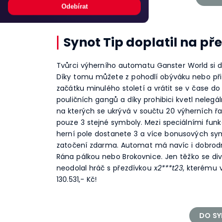
Synot Tip doplatil na pře
Tvůrci výherního automatu Ganster World si da
Díky tomu můžete z pohodlí obýváku nebo př
začátku minulého století a vrátit se v čase d
pouličních gangů a díky prohibici kvetl nelegá
na kterých se ukrývá v součtu 20 výherních řad
pouze 3 stejné symboly. Mezi speciálními funk
herní pole dostanete 3 a více bonusových sy
zatočení zdarma. Automat má navíc i dobrodruž
Rána pálkou nebo Brokovnice. Jen těžko se div
neodolal hráč s přezdívkou
x2***t23
, kterému 
130.531,- Kč!
DO SY