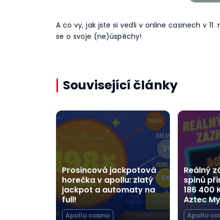
A co vy, jak jste si vedli v online casinech v 
se o svoje (ne)úspěchy!
Související články
Prosincová jackpotová
Reálný z
horečka v apollu: zlatý
spinů př
jackpot a automaty na
186 400 
full!
Aztec My
Apollo casino
Apollo ca