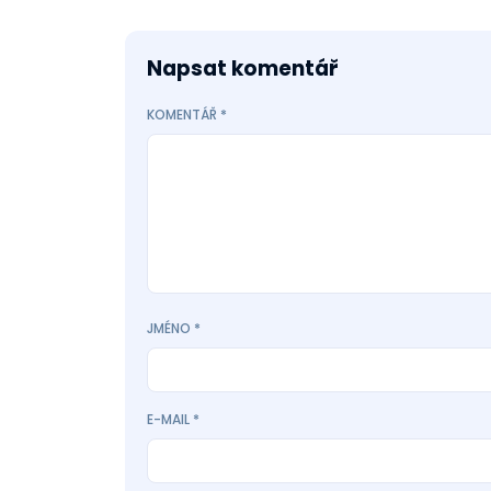
Napsat komentář
KOMENTÁŘ
*
JMÉNO
*
E-MAIL
*