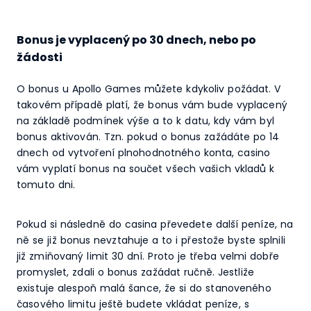
Bonus je vyplacený po 30 dnech, nebo po
žádosti
O bonus u Apollo Games můžete kdykoliv požádat. V
takovém případě platí, že bonus vám bude vyplacený
na základě podmínek výše a to k datu, kdy vám byl
bonus aktivován. Tzn. pokud o bonus zažádáte po 14
dnech od vytvoření plnohodnotného konta, casino
vám vyplatí bonus na součet všech vašich vkladů k
tomuto dni.
Pokud si následně do casina převedete další peníze, na
ně se již bonus nevztahuje a to i přestože byste splnili
již zmiňovaný limit 30 dní. Proto je třeba velmi dobře
promyslet, zdali o bonus zažádat ručně. Jestliže
existuje alespoň malá šance, že si do stanoveného
časového limitu ještě budete vkládat peníze, s