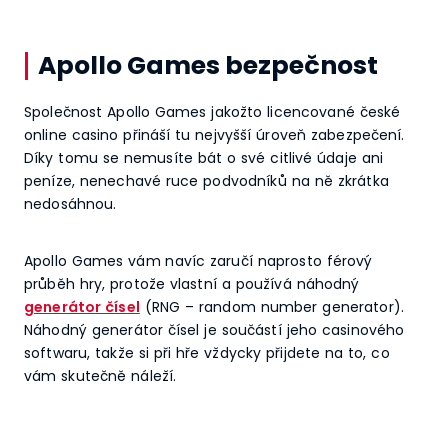
Apollo Games bezpečnost
Společnost Apollo Games jakožto licencované české
online casino přináší tu nejvyšší úroveň zabezpečení.
Díky tomu se nemusíte bát o své citlivé údaje ani
peníze, nenechavé ruce podvodníků na ně zkrátka
nedosáhnou.
Apollo Games vám navíc zaručí naprosto férový
průběh hry, protože vlastní a používá náhodný
generátor čísel
(RNG – random number generator).
Náhodný generátor čísel je součástí jeho casinového
softwaru, takže si při hře vždycky přijdete na to, co
vám skutečně náleží.