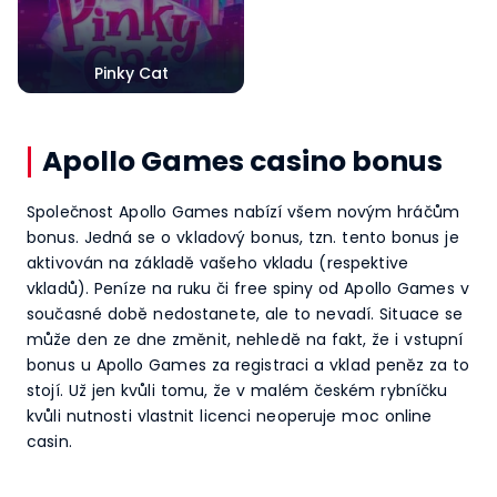
Pinky Cat
Apollo Games casino bonus
Společnost Apollo Games nabízí všem novým hráčům
bonus. Jedná se o vkladový bonus, tzn. tento bonus je
aktivován na základě vašeho vkladu (respektive
vkladů). Peníze na ruku či free spiny od Apollo Games v
současné době nedostanete, ale to nevadí. Situace se
může den ze dne změnit, nehledě na fakt, že i vstupní
bonus u Apollo Games za registraci a vklad peněz za to
stojí. Už jen kvůli tomu, že v malém českém rybníčku
kvůli nutnosti vlastnit licenci neoperuje moc online
casin.