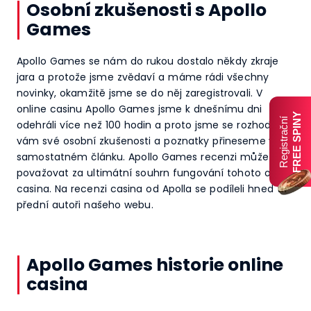
Osobní zkušenosti s Apollo
Games
Apollo Games se nám do rukou dostalo někdy zkraje
jara a protože jsme zvědaví a máme rádi všechny
novinky, okamžitě jsme se do něj zaregistrovali. V
online casinu Apollo Games jsme k dnešnímu dni
FREE SPINY
Registrační
odehráli více než 100 hodin a proto jsme se rozhodli, že
vám své osobní zkušenosti a poznatky přineseme v
samostatném článku. Apollo Games recenzi můžete
považovat za ultimátní souhrn fungování tohoto online
casina. Na recenzi casina od Apolla se podíleli hned tři
přední autoři našeho webu.
Apollo Games historie online
casina