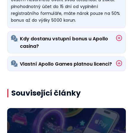
plnohodnotný účet do 15 dní od vyplnění
registračního formuláře, máte nárok pouze na 50%
bonus až do výšky 5000 korun.
Kdy dostanu vstupní bonus u Apollo
casina?
Vlastní Apollo Games platnou licenci?
Související články