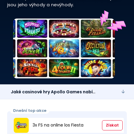
jsou jeho výhody a nevýhody.
Jaké casinové hry Apollo Games nabízí?
Dnešní top akce
3x FS na online los Fiesta
Získat