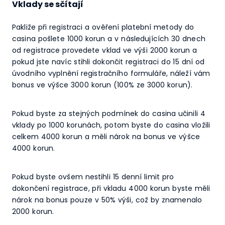
Vklady se sčítají
Pakliže při registraci a ověření platební metody do
casina pošlete 1000 korun a v následujících 30 dnech
od registrace provedete vklad ve výši 2000 korun a
pokud jste navíc stihli dokončit registraci do 15 dní od
úvodního vyplnění registračního formuláře, náleží vám
bonus ve výšce 3000 korun (100% ze 3000 korun).
Pokud byste za stejných podmínek do casina učinili 4
vklady po 1000 korunách, potom byste do casina vložili
celkem 4000 korun a měli nárok na bonus ve výšce
4000 korun.
Pokud byste ovšem nestihli 15 denní limit pro
dokončení registrace, při vkladu 4000 korun byste měli
nárok na bonus pouze v 50% výši, což by znamenalo
2000 korun.