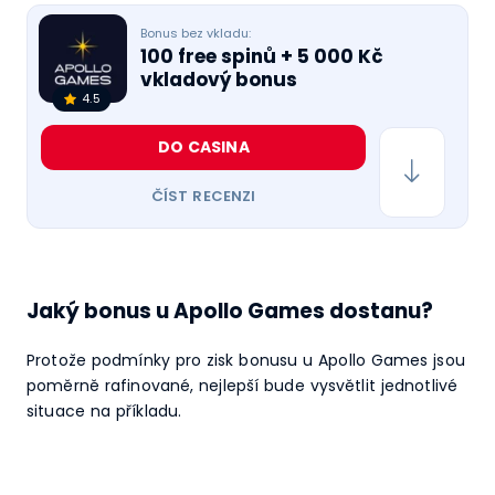
Bonus bez vkladu:
100 free spinů + 5 000 Kč
vkladový bonus
4.5
DO CASINA
ČÍST RECENZI
Jaký bonus u Apollo Games dostanu?
Protože podmínky pro zisk bonusu u Apollo Games jsou
poměrně rafinované, nejlepší bude vysvětlit jednotlivé
situace na příkladu.