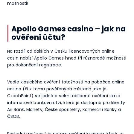
možnosti!
Apollo Games casino – jak na
ověření účtu?
Na rozdíl od dalších v Česku licencovaných online
casin nabízí Apollo Games hned tři různorodé možnosti
pro dokončení registrace.
Vedle klasického ověření totožnosti na pobočce online
casina (či k tomu pověřených místech jako je
CzechPoint) se jedná o velmi oblíbené ověření skrze
internetové bankovnictví, které je dostupné pro klienty
Air Bank, Monety, České spořitelny, Komerční Banky a
ČSOB.
Poslední možností je potom ověření kurýrem, který za