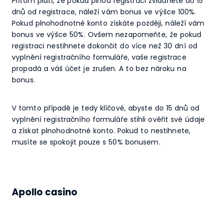
Přitom platí, že pokud plnou registraci zvládnete do 15
dnů od registrace, náleží vám bonus ve výšce 100%.
Pokud plnohodnotné konto získáte později, náleží vám
bonus ve výšce 50%. Ovšem nezapomeňte, že pokud
registraci nestihnete dokončit do více než 30 dní od
vyplnění registračního formuláře, vaše registrace
propadá a váš účet je zrušen. A to bez nároku na
bonus.
V tomto případě je tedy klíčové, abyste do 15 dnů od
vyplnění registračního formuláře stihli ověřit své údaje
a získat plnohodnotné konto. Pokud to nestihnete,
musíte se spokojit pouze s 50% bonusem.
Apollo casino