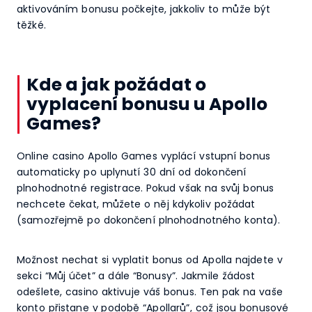
aktivováním bonusu počkejte, jakkoliv to může být
těžké.
Kde a jak požádat o
vyplacení bonusu u Apollo
Games?
Online casino Apollo Games vyplácí vstupní bonus
automaticky po uplynutí 30 dní od dokončení
plnohodnotné registrace. Pokud však na svůj bonus
nechcete čekat, můžete o něj kdykoliv požádat
(samozřejmě po dokončení plnohodnotného konta).
Možnost nechat si vyplatit bonus od Apolla najdete v
sekci “Můj účet” a dále “Bonusy”. Jakmile žádost
odešlete, casino aktivuje váš bonus. Ten pak na vaše
konto přistane v podobě “Apollarů”, což jsou bonusové