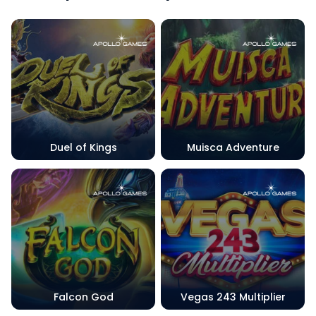
Duel of Kings
Muisca Adventure
Falcon God
Vegas 243 Multiplier