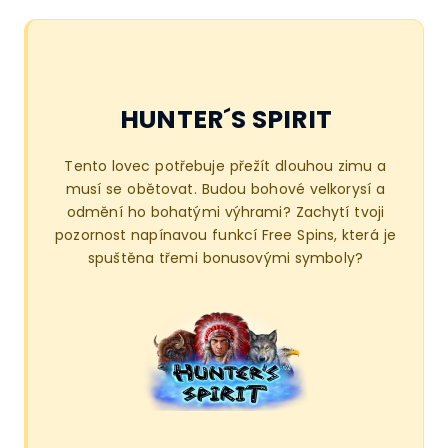
HUNTER´S SPIRIT
Tento lovec potřebuje přežít dlouhou zimu a
musí se obětovat. Budou bohové velkorysí a
odmění ho bohatými výhrami? Zachytí tvoji
pozornost napínavou funkcí Free Spins, která je
spuštěna třemi bonusovými symboly?