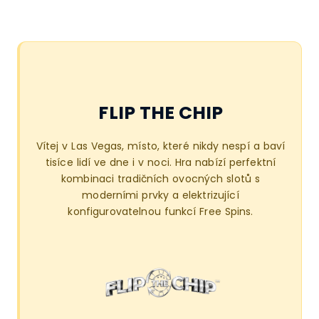
FLIP THE CHIP
Vítej v Las Vegas, místo, které nikdy nespí a baví
tisíce lidí ve dne i v noci. Hra nabízí perfektní
kombinaci tradičních ovocných slotů s
moderními prvky a elektrizující
konfigurovatelnou funkcí Free Spins.