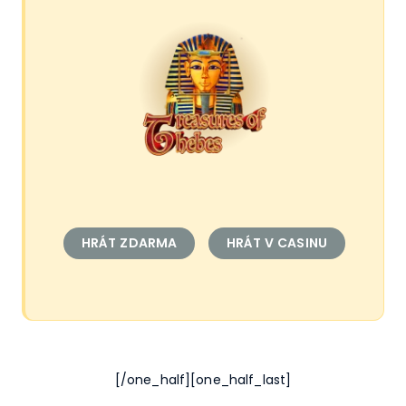
HRÁT ZDARMA
HRÁT V CASINU
[/one_half][one_half_last]