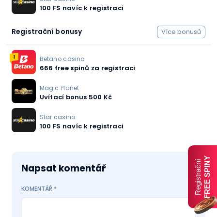
100 FS navíc k registraci
Registrační bonusy
Více bonusů
1
Betano casino
666 free spinů za registraci
Magic Planet
Uvítací bonus 500 Kč
Star casino
100 FS navíc k registraci
FREE SPINY
Registrační
Napsat komentář
KOMENTÁŘ
*