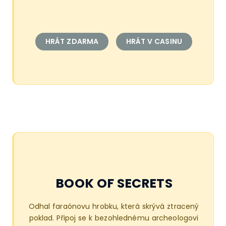
HRÁT ZDARMA
HRÁT V CASINU
BOOK OF SECRETS
Odhal faraónovu hrobku, která skrývá ztracený
poklad. Připoj se k bezohlednému archeologovi