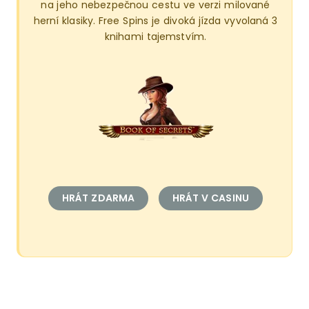
na jeho nebezpečnou cestu ve verzi milované
herní klasiky. Free Spins je divoká jízda vyvolaná 3
knihami tajemstvím.
HRÁT ZDARMA
HRÁT V CASINU