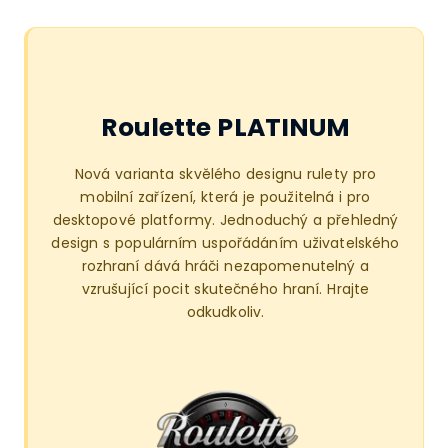
Roulette PLATINUM
Nová varianta skvělého designu rulety pro
mobilní zařízení, která je použitelná i pro
desktopové platformy. Jednoduchý a přehledný
design s populárním uspořádáním uživatelského
rozhraní dává hráči nezapomenutelný a
vzrušující pocit skutečného hraní. Hrajte
odkudkoliv.