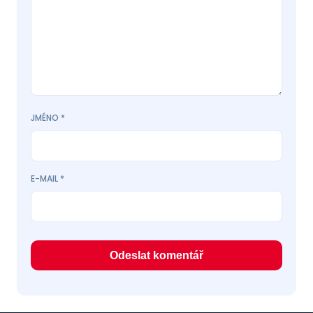
JMÉNO
*
E-MAIL
*