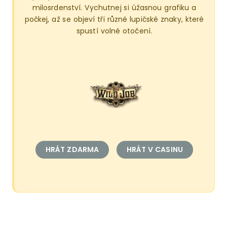
milosrdenství. Vychutnej si úžasnou grafiku a
počkej, až se objeví tři různé lupičské znaky, které
spustí volné otočení.
HRÁT ZDARMA
HRÁT V CASINU