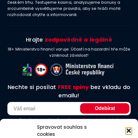
českém trhu. Testujeme kasina, analyzujeme bonusy a
srozumitelně vysvětlujeme pravidla, aby se hráči mohli
rozhodovat chytře a informovaně.
Hrajte
zodpovědně a legálně
18+ Ministerstvo financí varuje: Účastí na hazardní hře může
vzniknout závislost!
Nechte si posílat
FREE spiny
bez vkladu do
emailu!
Odesláním souhlasíte se
Zpracování osobních údajů
Spravovat souhlas s
cookies