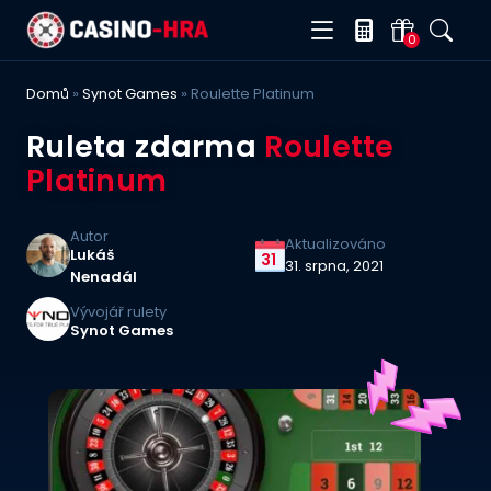
0
Domů
»
Synot Games
»
Roulette Platinum
Ruleta zdarma
Roulette
Platinum
Autor
Aktualizováno
Lukáš
31
31. srpna, 2021
Nenadál
Vývojář rulety
Synot Games