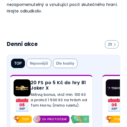
nezapomenutelný a vzrušující pocit skutečného hraní.
Hrajte odkudkoliv.
Denní akce
29
TOP
Nejnovější
Dle kvality
20 FS po 5 Kč do hry 81
3
Joker X
Za aktivaci, vklad 200 Kč s
Aktivuj bonus, vlož min. 100 Kč
k
a protoč 1 500 Kč na hrách od
pr
06
06
Tom Hornu (mimo ruletu).
SRP
SRP
TOP
ZA PROTOČENÍ
ZA VKLAD
TOP