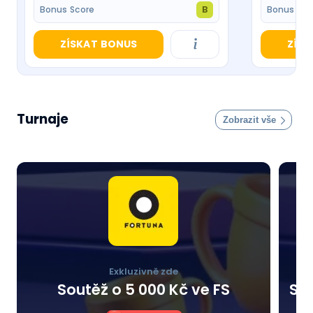
B
Bonus Score
Bonus Sco
ZÍSKAT BONUS
ZÍSK
Turnaje
Zobrazit vše
Exkluzivně zde
Soutěž o 5 000 Kč ve FS
Sou