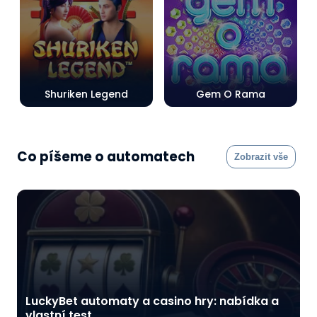
Shuriken Legend
Gem O Rama
Co píšeme o automatech
Zobrazit vše
LuckyBet automaty a casino hry: nabídka a
vlastní test