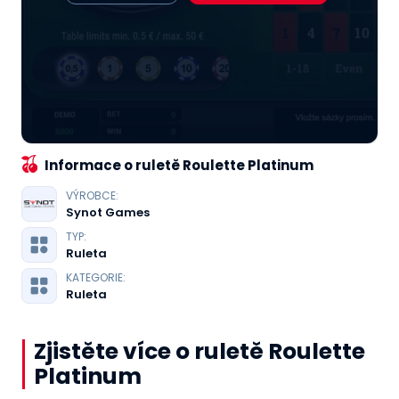
Informace o ruletě Roulette Platinum
VÝROBCE:
Synot Games
TYP:
Ruleta
KATEGORIE:
Ruleta
Zjistěte více o ruletě Roulette
Platinum