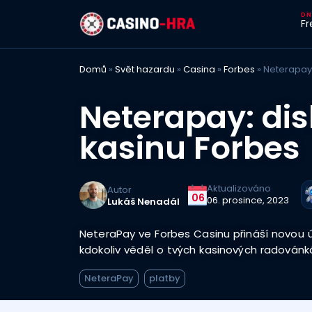
Fr
Domů
»
Svět hazardu
»
Casina
»
Forbes
»
Neterapay:
Neterapay: dis
kasinu Forbes
Aktualizováno
Autor
06
06. prosince, 2023
Lukáš Nenadál
NeteraPay ve Forbes Casinu přináší novou ú
kdokoliv věděl o tvých kasinových radovánká
NeteraPay
platby