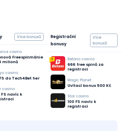
y
Registrační
Více bonusů
Více
bonusů
bonusy
nce casino
pnová Freespinmánie
Betano casino
1
0 milionů
666 free spinů za
registraci
yo casino
FS do Tech4Bet her
Magic Planet
Uvítací bonus 500 Kč
r casino
 FS navíc k
Star casino
istraci
100 FS navíc k
registraci