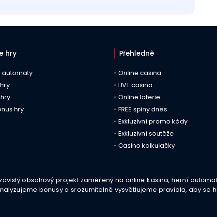
e hry
Přehledně
e automaty
Online casina
 hry
LIVE casina
 hry
Online loterie
onus hry
FREE spiny dnes
Exkluzivní promo kódy
Exkluzivní soutěže
Casino kalkulačky
závislý obsahový projekt zaměřený na online kasina, herní autom
nalyzujeme bonusy a srozumitelně vysvětlujeme pravidla, aby se h