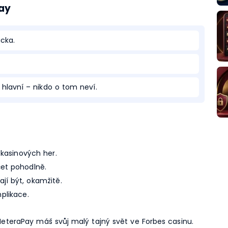
pay
cka.
hlavní – nikdo o tom neví.
kasinových her.
účet pohodlně.
jí být, okamžitě.
plikace.
NeteraPay máš svůj malý tajný svět ve Forbes casinu.