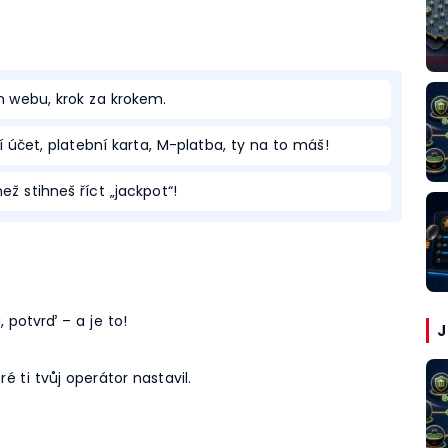
h webu, krok za krokem.
účet, platební karta, M-platba, ty na to máš!
ež stihneš říct „jackpot“!
, potvrď – a je to!
J
é ti tvůj operátor nastavil.