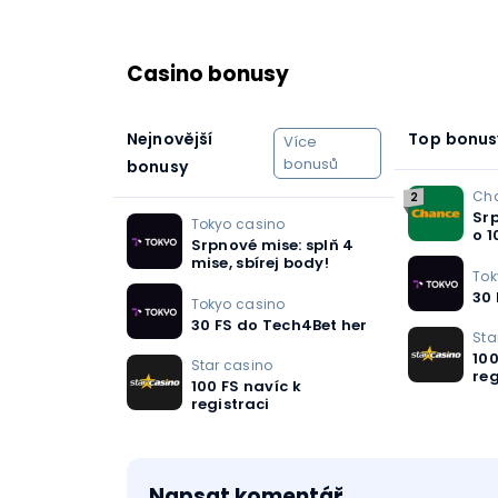
Casino bonusy
Nejnovější
Top bonus
Více
bonusů
bonusy
Cha
2
Sr
Tokyo casino
o 1
Srpnové mise: splň 4
mise, sbírej body!
Tok
30 
Tokyo casino
30 FS do Tech4Bet her
Sta
100
Star casino
reg
100 FS navíc k
registraci
Napsat komentář