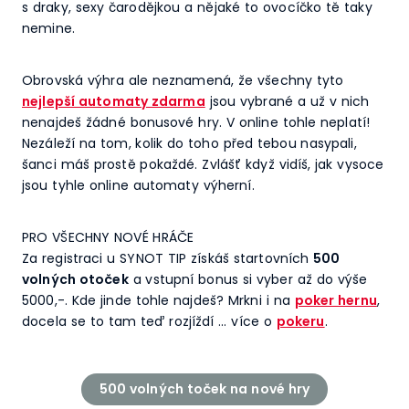
s draky, sexy čarodějkou a nějaké to ovocíčko tě taky
nemine.
Obrovská výhra ale neznamená, že všechny tyto
nejlepší automaty zdarma
jsou vybrané a už v nich
nenajdeš žádné bonusové hry. V online tohle neplatí!
Nezáleží na tom, kolik do toho před tebou nasypali,
šanci máš prostě pokaždé. Zvlášť když vidíš, jak vysoce
jsou tyhle online automaty výherní.
PRO VŠECHNY NOVÉ HRÁČE
Za registraci u SYNOT TIP získáš startovních
500
volných otoček
a vstupní bonus si vyber až do výše
5000,-. Kde jinde tohle najdeš? Mrkni i na
poker hernu
,
docela se to tam teď rozjíždí … více o
pokeru
.
500 volných toček na nové hry