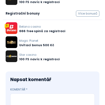
100 FS navíc k registraci
Registrační bonusy
Více bonusů
1
Betano casino
666 free spinů za registraci
Magic Planet
Uvítací bonus 500 Kč
Star casino
100 FS navíc k registraci
Napsat komentář
KOMENTÁŘ
*