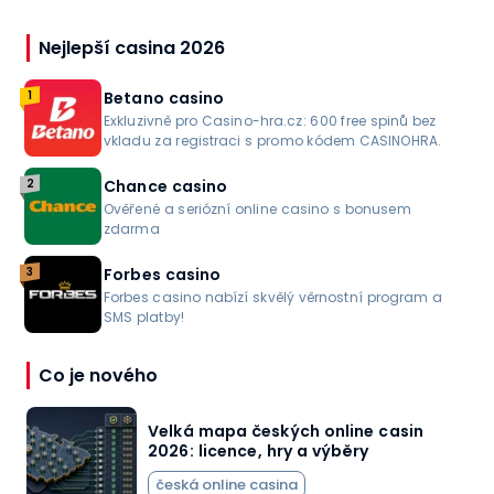
Nejlepší casina 2026
1
Betano casino
Exkluzivně pro Casino-hra.cz: 600 free spinů bez
vkladu za registraci s promo kódem CASINOHRA.
2
Chance casino
Ověřené a seriózní online casino s bonusem
zdarma
3
Forbes casino
Forbes casino nabízí skvělý věrnostní program a
SMS platby!
Co je nového
Velká mapa českých online casin
2026: licence, hry a výběry
česká online casina