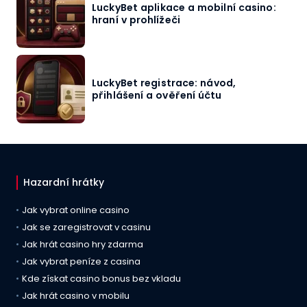
LuckyBet aplikace a mobilní casino:
hraní v prohlížeči
LuckyBet registrace: návod,
přihlášení a ověření účtu
Hazardní hrátky
Jak vybrat online casino
Jak se zaregistrovat v casinu
Jak hrát casino hry zdarma
Jak vybrat peníze z casina
Kde získat casino bonus bez vkladu
Jak hrát casino v mobilu