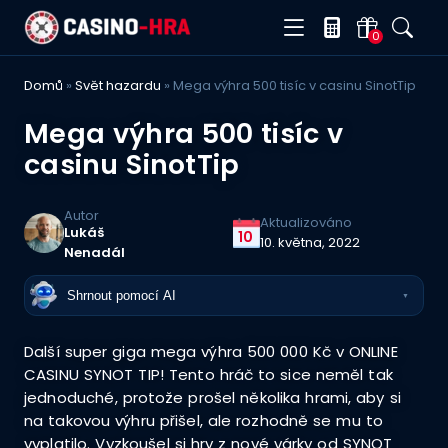
0
Domů
»
Svět hazardu
»
Mega výhra 500 tisíc v casinu SinotTip
Mega výhra 500 tisíc v
casinu SinotTip
Autor
Aktualizováno
Lukáš
10
10. května, 2022
Nenadál
Shrnout pomocí AI
▼
Další super giga mega výhra 500 000 Kč v ONLINE
CASINU SYNOT TIP! Tento hráč to sice neměl tak
jednoduché, protože prošel několika hrami, aby si
na takovou výhru přišel, ale rozhodně se mu to
vyplatilo. Vyzkoušel si hry z nové várky od SYNOT