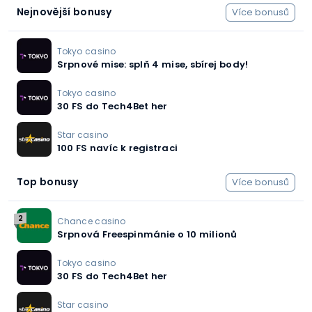
Nejnovější bonusy
Více bonusů
Tokyo casino
Srpnové mise: splň 4 mise, sbírej body!
Tokyo casino
30 FS do Tech4Bet her
Star casino
100 FS navíc k registraci
Top bonusy
Více bonusů
2
Chance casino
Srpnová Freespinmánie o 10 milionů
Tokyo casino
30 FS do Tech4Bet her
Star casino