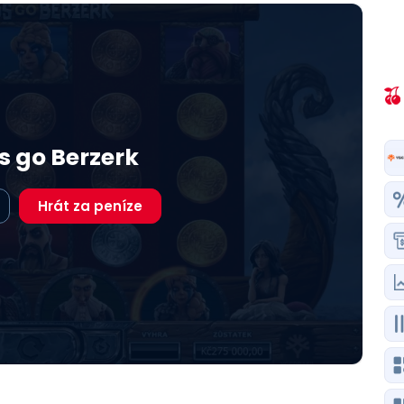
s go Berzerk
Hrát za peníze