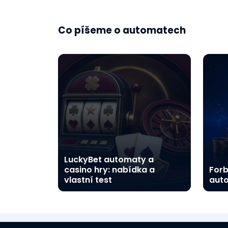
Co píšeme o automatech
LuckyBet automaty a
casino hry: nabídka a
Forb
vlastní test
auto