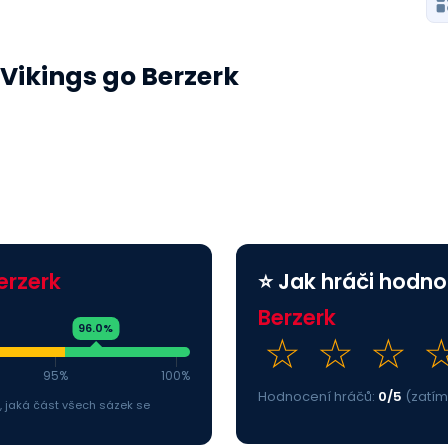
 Vikings go Berzerk
erzerk
⭐ Jak hráči hodno
Berzerk
96.0%
☆
☆
☆
95%
100%
Hodnocení hráčů:
0/5
(zatí
l, jaká část všech sázek se