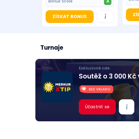
A
Bonus Score
ZÍ
ZÍSKAT BONUS
Turnaje
Exkluzivně zde
Soutěž o 3 000 Kč 
BEZ VKLADU
Účastnit se