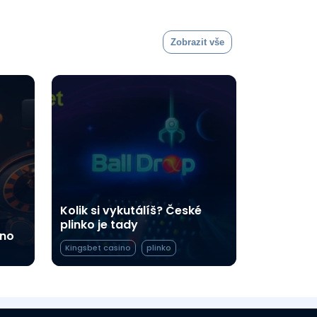
Zobrazit vše
Kolik si vykutálíš? České
plinko je tady
ino
Kingsbet casino
plinko