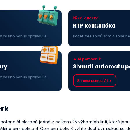
👋 Kalkulačka
RTP kalkulačka
ý casino bonus opravdu je.
Počet free spinů sám o sobě ne
🔥 AI pomocník
hry
Shrnutí automatu p
ý casino bonus opravdu je.
Shrnout pomocí AI
▼
erk
potenciál alespoň jedné z celkem 25 výherních linií, které js
 Viking symboly a 4 Coin symboly. K výhře dochází, pokud se d