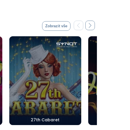
Zobrazit vše
27th Cabaret
Harlequin