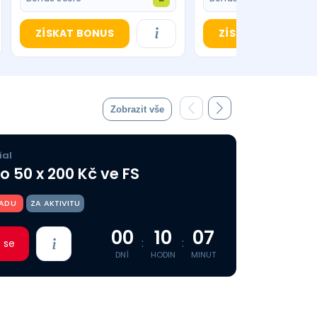
ZÍSKAT BONUS
ZÍSKAT BONUS
Zobrazit vše
ial
o 50 x 200 Kč ve FS
LADU
ZA AKTIVITU
00
10
07
:
:
 se
DNÍ
HODIN
MINUT