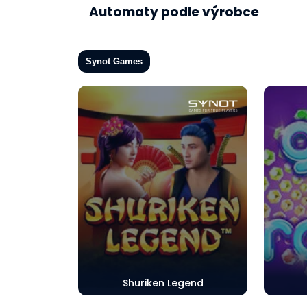
Automaty podle výrobce
Synot Games
Shuriken Legend