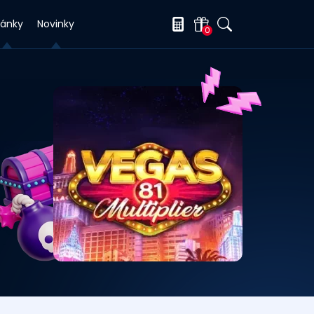
lánky
Novinky
0