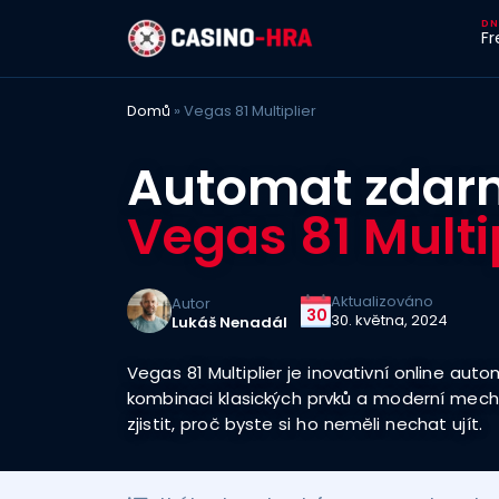
Fr
Domů
»
Vegas 81 Multiplier
Automat zda
Vegas 81 Multi
Aktualizováno
Autor
30
30. května, 2024
Lukáš Nenadál
Vegas 81 Multiplier je inovativní online aut
kombinaci klasických prvků a moderní mecha
zjistit, proč byste si ho neměli nechat ujít.