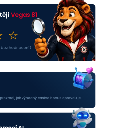
tějí
Vegas 81
☆
☆
m bez hodnocení)
prozradí, jak výhodný casino bonus opravdu je.
omocí AI