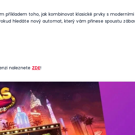
 příkladem toho, jak kombinovat klasické prvky s moderními in
 Pokud hledáte nový automat, který vám přinese spoustu zábav
cenzi naleznete
ZDE
!