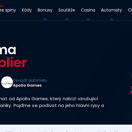
ee spiny
Kódy
Bonusy
Soutěže
Casina
Automaty
Č
rma
plier
Vývojář automatu
Apollo Games
omat od Apollo Games, který nabízí vzrušující
niky. Pojďme se podívat na jeho hlavní rysy a