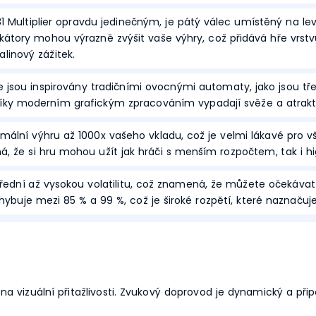
1 Multiplier opravdu jedinečným, je pátý válec umístěný na le
átory mohou výrazně zvýšit vaše výhry, což přidává hře vrstvu
alinový zážitek.
 jsou inspirovány tradičními ovocnými automaty, jako jsou třeš
e díky moderním grafickým zpracováním vypadají svěže a atrakt
mální výhru až 1000x vašeho vkladu, což je velmi lákavé pro v
 že si hru mohou užít jak hráči s menším rozpočtem, tak i high
třední až vysokou volatilitu, což znamená, že můžete očekávat j
hybuje mezi 85 % a 99 %, což je široké rozpětí, které naznačuje
na vizuální přitažlivosti. Zvukový doprovod je dynamický a při