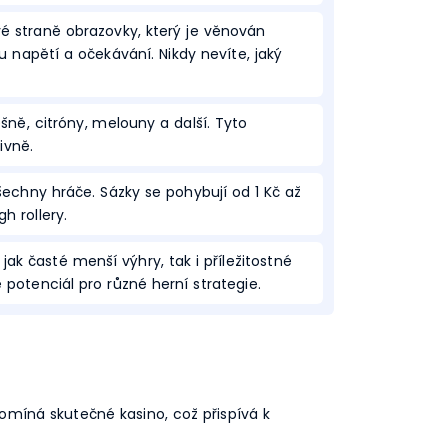
vé straně obrazovky, který je věnován
 napětí a očekávání. Nikdy nevíte, jaký
ně, citróny, melouny a další. Tyto
ivně.
šechny hráče. Sázky se pohybují od 1 Kč až
 rollery​.
ak časté menší výhry, tak i příležitostné
 potenciál pro různé herní strategie.
pomíná skutečné kasino, což přispívá k