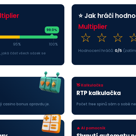
tiplier
⭐ Jak hráči hodno
Multiplier
99.0%
☆
☆
☆
95%
100%
Hodnocení hráčů:
0/5
(zatí
l, jaká část všech sázek se
👋 Kalkulačka
RTP kalkulačka
ý casino bonus opravdu je.
Počet free spinů sám o sobě ne
🔥 AI pomocník
hry
Shrnutí automatu p