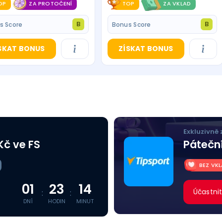
OP
ZA PROTOČENÍ
TOP
ZA VKLAD
B
B
s Score
Bonus Score
SKAT BONUS
ZÍSKAT BONUS
Exkluzivně 
Kč ve FS
Páteční
BEZ VK
01
23
14
Účastnit
:
:
DNÍ
HODIN
MINUT