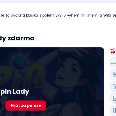
Je to ovocná klasika s polem 3x3, 5 výherními liniemi a Wild s
ady zdarma
pin Lady
Hrát za peníze