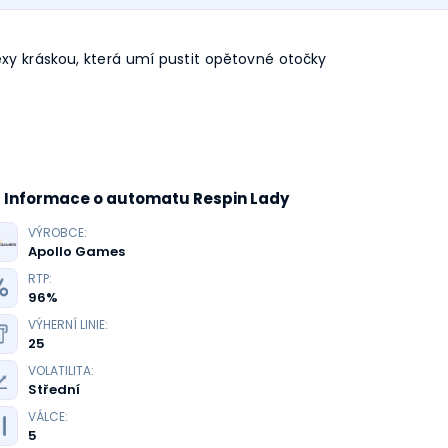
exy kráskou, která umí pustit opětovné otočky
Informace o automatu Respin Lady
VÝROBCE:
Apollo Games
RTP:
96%
VÝHERNÍ LINIE:
25
VOLATILITA:
Střední
VÁLCE:
5