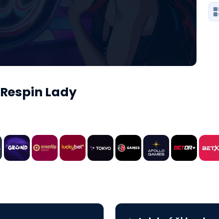
 Respin Lady