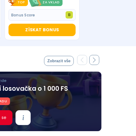
TOP
ZA VKLAD
B
Bonus Score
ZÍSKAT BONUS
Zobrazit vše
zde
 losovačka o 1 000 FS
LADU
 se