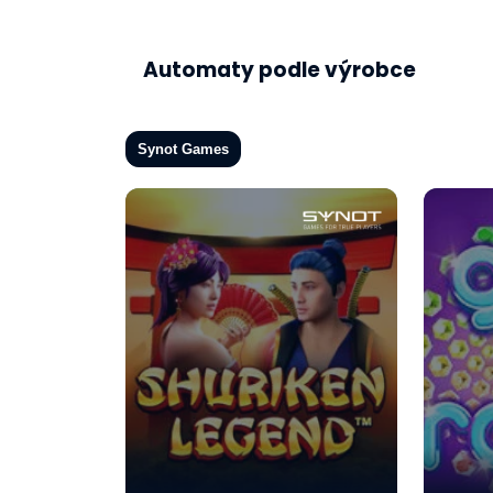
Automaty podle výrobce
Synot Games