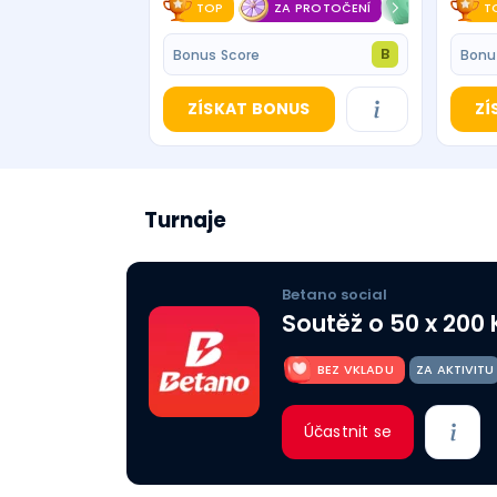
TOP
ZA PROTOČENÍ
ZA VKLAD
T
B
Bonus Score
Bonu
ZÍSKAT BONUS
ZÍ
Turnaje
Betano social
Soutěž o 50 x 200 
BEZ VKLADU
ZA AKTIVITU
Účastnit se