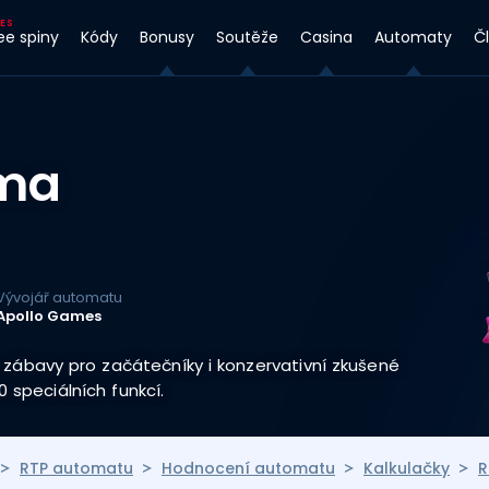
ee spiny
Kódy
Bonusy
Soutěže
Casina
Automaty
Č
rma
Vývojář automatu
Apollo Games
u zábavy pro začátečníky i konzervativní zkušené
0 speciálních funkcí.
RTP automatu
Hodnocení automatu
Kalkulačky
R