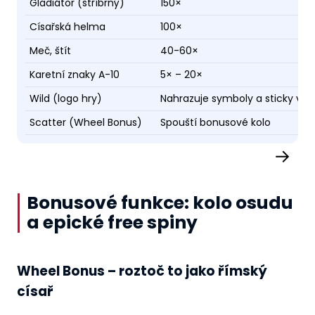
Gladiátor (stříbrný)
150×
Císařská helma
100×
Meč, štít
40-60×
Karetní znaky A-10
5× – 20×
Wild (logo hry)
Nahrazuje symboly a sticky ve 
Scatter (Wheel Bonus)
Spouští bonusové kolo
→
Bonusové funkce: kolo osudu
a epické free spiny
Wheel Bonus – roztoč to jako římský
císař