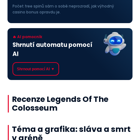
Počet free spinů sám o sobě neprozradí, jak výhodný
casino bonus opravdu je.
🔥 AI pomocník
Shrnutí automatu pomocí
AI
Shrnout pomocí AI
▼
Recenze Legends Of The
Colosseum
Téma a grafika: sláva a smrt
v aréně