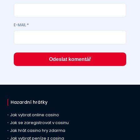
E-MAIL
*
Hazardní hrátky
Jak vybrat online casino
Jak se zaregistrovat v casinu
Jak hrát casino hry zdarma
Jak vybrat peníze z casina