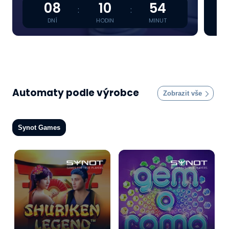
08
10
54
:
:
DNÍ
HODIN
MINUT
Automaty podle výrobce
Zobrazit vše
Synot Games