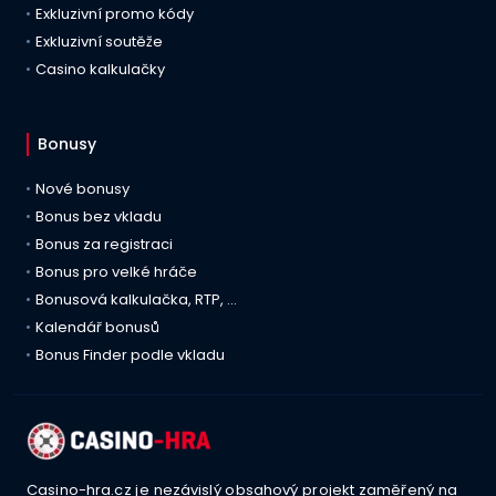
Exkluzivní promo kódy
Exkluzivní soutěže
Casino kalkulačky
Bonusy
Nové bonusy
Bonus bez vkladu
Bonus za registraci
Bonus pro velké hráče
Bonusová kalkulačka, RTP, …
Kalendář bonusů
Bonus Finder podle vkladu
Casino-hra.cz je nezávislý obsahový projekt zaměřený na