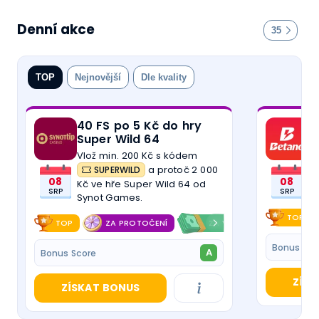
Denní akce
35
TOP
Nejnovější
Dle kvality
40 FS po 5 Kč do hry
1
Super Wild 64
T
Vlož min. 200 Kč s kódem
Vyzvedni si volné točky v
Ha
a protoč 2 000
SUPERWILD
08
08
Kč ve hře Super Wild 64 od
SRP
SRP
Synot Games.
TOP
TOP
ZA PROTOČENÍ
ZA VKLAD
Bonus Sco
A
Bonus Score
ZÍSK
ZÍSKAT BONUS