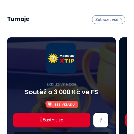
Turnaje
Zobrazit vše
Exkluzivně zde
Soutěž o 3 000 Kč ve FS
BEZ VKLADU
Účastnit se