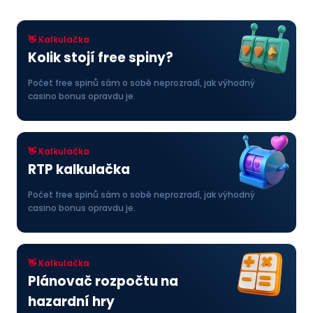
👋 Kalkulačka
Kolik stojí free spiny?
Počet free spinů sám o sobě neprozradí, jak výhodný
casino bonus opravdu je.
👋 Kalkulačka
RTP kalkulačka
Počet free spinů sám o sobě neprozradí, jak výhodný
casino bonus opravdu je.
👋 Kalkulačka
Plánovač rozpočtu na
hazardní hry