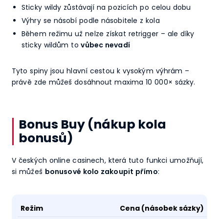
Sticky wildy zůstávají na pozicích po celou dobu
Výhry se násobí podle násobitele z kola
Během režimu už nelze získat retrigger – ale díky
sticky wildům to
vůbec nevadí
Tyto spiny jsou hlavní cestou k vysokým výhrám –
právě zde můžeš dosáhnout maxima 10 000× sázky.
Bonus Buy (nákup kola
bonusů)
V českých online casinech, která tuto funkci umožňují,
si můžeš
bonusové kolo zakoupit přímo
:
Režim
Cena (násobek sázky)