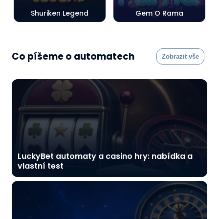
Shuriken Legend
Gem O Rama
Co píšeme o automatech
Zobrazit vše
LuckyBet automaty a casino hry: nabídka a
vlastní test