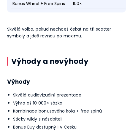
Bonus Wheel + Free Spins
100×
Skvělá volba, pokud nechceš čekat na tři scatter
symboly a jdeš rovnou po maximu.
Výhody a nevýhody
Výhody
Skvělá audiovizuální prezentace
Výhra až 10 000× sázka
Kombinace bonusového kola + free spinů
Sticky wildy s násobiteli
Bonus Buy dostupný i v Česku