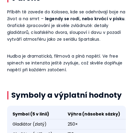
Příběh tě zavede do Kolosea, kde se odehrávají boje na
život a na smrt –
legendy se rodí, nebo krvácí v písku
.
Grafické zpracování je skvěle zvládnuté: detaily
gladiátorů, císařského dvora, sloupoví i davu v pozadí
vytváří atmosféru jako ze seriálu Spartakus.
Hudba je dramatická, filmová a plná napětí. Ve free
spinech se intenzita ještě zvyšuje, což skvěle doplňuje
napětí při každém zatočení.
Symboly a výplatní hodnoty
Symbol (5 v linii)
Výhra (násobek sázky)
Gladiátor (zlatý)
250×