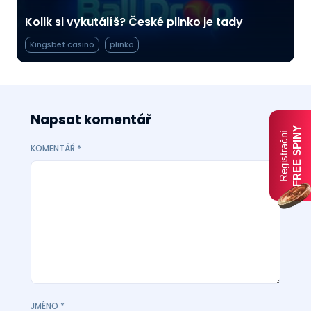
Kolik si vykutálíš? České plinko je tady
Kingsbet casino
plinko
Napsat komentář
FREE SPINY
Registrační
KOMENTÁŘ
*
JMÉNO
*