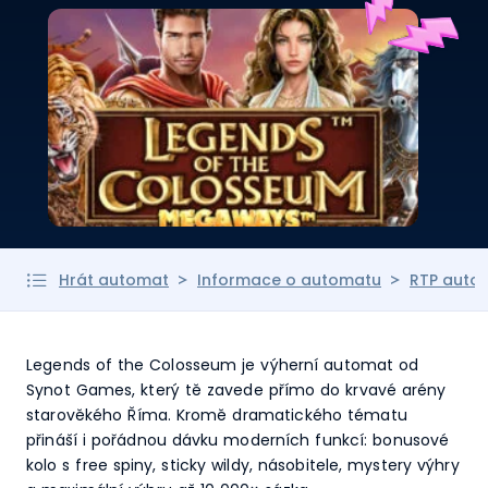
Hrát automat
Informace o automatu
RTP auto
Legends of the Colosseum je výherní automat od
Synot Games, který tě zavede přímo do krvavé arény
starověkého Říma. Kromě dramatického tématu
přináší i pořádnou dávku moderních funkcí: bonusové
kolo s free spiny, sticky wildy, násobitele, mystery výhry