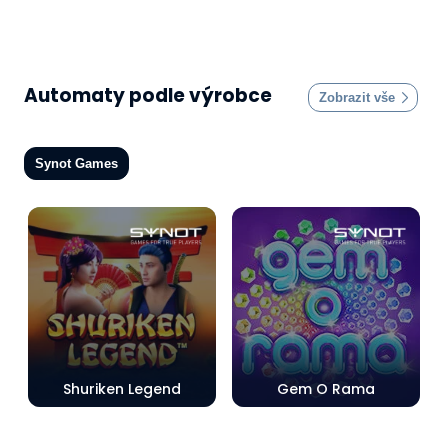
Automaty podle výrobce
Zobrazit vše
Synot Games
Shuriken Legend
Gem O Rama