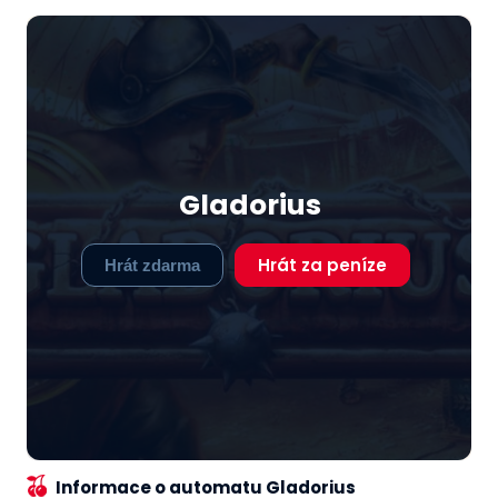
Gladorius
Hrát za peníze
Hrát zdarma
Informace o automatu Gladorius