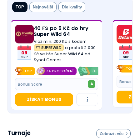
TOP
Nejnovější
Dle kvality
40 FS po 5 Kč do hry
1
Super Wild 64
T
Vlož min. 200 Kč s kódem
Vyzvedni si volné točky v
Ha
a protoč 2 000
SUPERWILD
09
09
Kč ve hře Super Wild 64 od
SRP
SRP
Synot Games.
TOP
TOP
ZA PROTOČENÍ
ZA VKLAD
Bonus Sco
A
Bonus Score
ZÍSK
ZÍSKAT BONUS
Turnaje
Zobrazit vše