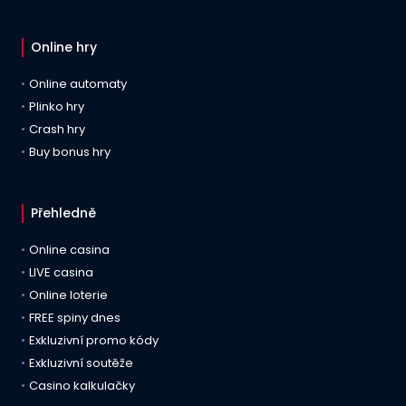
Online hry
Online automaty
Plinko hry
Crash hry
Buy bonus hry
Přehledně
Online casina
LIVE casina
Online loterie
FREE spiny dnes
Exkluzivní promo kódy
Exkluzivní soutěže
Casino kalkulačky