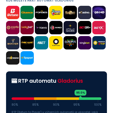
KDE MŮŽETE HRÁT AUTOMAT GLADORIUS
🎰 RTP automatu
Gladorius
95.0%
80%
85%
90%
95%
100%
RTP (Return to Player) u výherních automatů je ukazatel, jaká