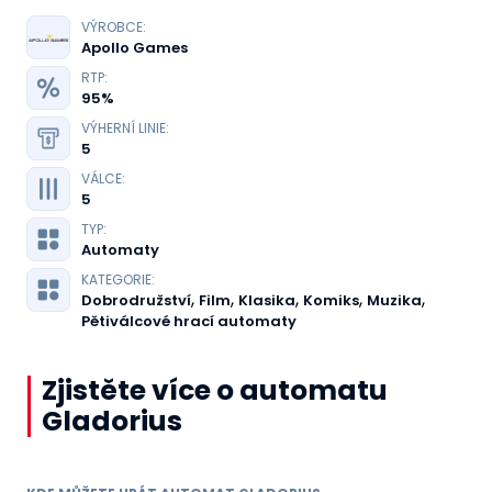
VÝROBCE:
Apollo Games
RTP:
95%
VÝHERNÍ LINIE:
5
VÁLCE:
5
TYP:
Automaty
KATEGORIE:
,
,
,
,
,
Dobrodružství
Film
Klasika
Komiks
Muzika
Pětiválcové hrací automaty
Zjistěte více o automatu
Gladorius