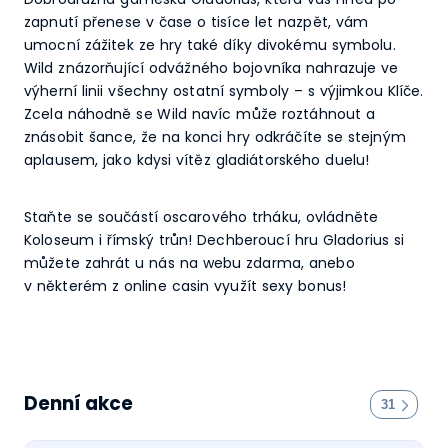
zapnutí přenese v čase o tisíce let nazpět, vám
umocní zážitek ze hry také díky divokému symbolu.
Wild znázorňující odvážného bojovníka nahrazuje ve
výherní linii všechny ostatní symboly – s výjimkou Klíče.
Zcela náhodně se Wild navíc může roztáhnout a
znásobit šance, že na konci hry odkráčíte se stejným
aplausem, jako kdysi vítěz gladiátorského duelu!
Staňte se součástí oscarového trháku, ovládněte
Koloseum i římský trůn! Dechberoucí hru Gladorius si
můžete zahrát u nás na webu zdarma, anebo
v některém z online casin využít sexy bonus!
Denní akce
31