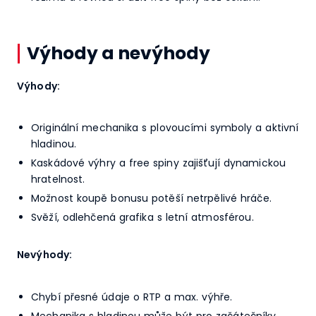
Výhody a nevýhody
Výhody:
Originální mechanika s plovoucími symboly a aktivní
hladinou.
Kaskádové výhry a free spiny zajišťují dynamickou
hratelnost.
Možnost koupě bonusu potěší netrpělivé hráče.
Svěží, odlehčená grafika s letní atmosférou.
Nevýhody:
Chybí přesné údaje o RTP a max. výhře.
Mechanika s hladinou může být pro začátečníky