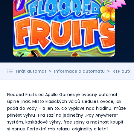
Hrát automat
Informace o automatu
RTP auto
Flooded Fruits od Apollo Games je ovocný automat
úplně jinak. Místo klasických válců sleduješ ovoce, jak
padá do vody – a jen to, co vyplave nad hladinu, může
přinést výhru! Hra sází na jedinečný „Pay Anywhere“
systém, kaskádové výhry, free spiny a možnost koupit
si bonus. Perfektní mix relaxu, originality a letní