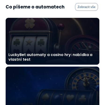
Co píšeme o automatech
Zobrazit vše
LuckyBet automaty a casino hry: nabídka a
vlastní test