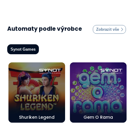
Automaty podle výrobce
Zobrazit vše
Synot Games
Shuriken Legend
Gem O Rama