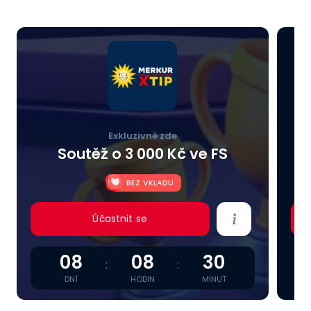
Exkluzivně zde
Soutěž o 3 000 Kč ve FS
BEZ VKLADU
Účastnit se
08
08
30
:
:
DNÍ
HODIN
MINUT