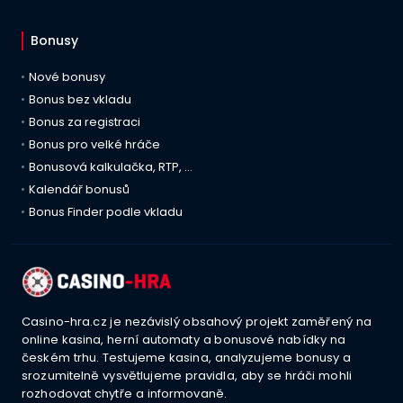
Bonusy
Nové bonusy
Bonus bez vkladu
Bonus za registraci
Bonus pro velké hráče
Bonusová kalkulačka, RTP, …
Kalendář bonusů
Bonus Finder podle vkladu
Casino-hra.cz je nezávislý obsahový projekt zaměřený na
online kasina, herní automaty a bonusové nabídky na
českém trhu. Testujeme kasina, analyzujeme bonusy a
srozumitelně vysvětlujeme pravidla, aby se hráči mohli
rozhodovat chytře a informovaně.