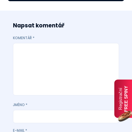
Napsat komentář
KOMENTÁŘ
*
FREE SPINY
Registrační
JMÉNO
*
E-MAIL
*