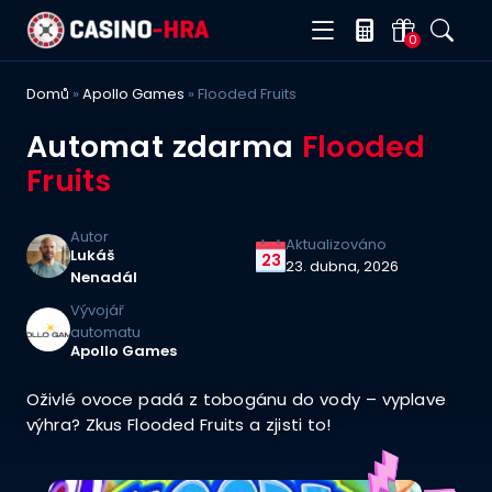
0
Domů
»
Apollo Games
»
Flooded Fruits
Automat zdarma
Flooded
Fruits
Autor
Aktualizováno
Lukáš
23
23. dubna, 2026
Nenadál
Vývojář
automatu
Apollo Games
Oživlé ovoce padá z tobogánu do vody – vyplave
výhra? Zkus Flooded Fruits a zjisti to!