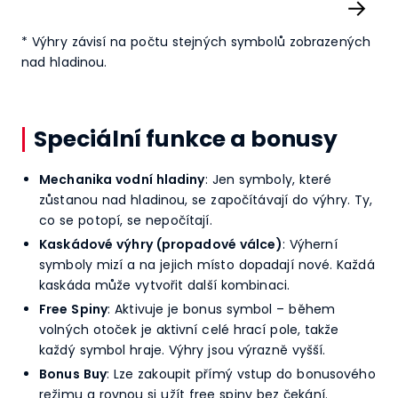
→
* Výhry závisí na počtu stejných symbolů zobrazených
nad hladinou.
Speciální funkce a bonusy
Mechanika vodní hladiny
: Jen symboly, které
zůstanou nad hladinou, se započítávají do výhry. Ty,
co se potopí, se nepočítají.
Kaskádové výhry (propadové válce)
: Výherní
symboly mizí a na jejich místo dopadají nové. Každá
kaskáda může vytvořit další kombinaci.
Free Spiny
: Aktivuje je bonus symbol – během
volných otoček je aktivní celé hrací pole, takže
každý symbol hraje. Výhry jsou výrazně vyšší.
Bonus Buy
: Lze zakoupit přímý vstup do bonusového
režimu a rovnou si užít free spiny bez čekání.