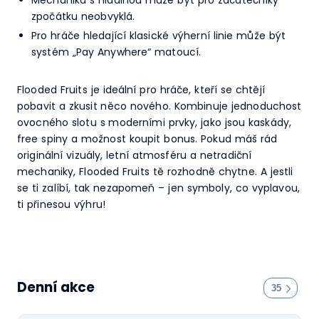
zpočátku neobvyklá.
Pro hráče hledající klasické výherní linie může být
systém „Pay Anywhere“ matoucí.
Flooded Fruits je ideální pro hráče, kteří se chtějí
pobavit a zkusit něco nového. Kombinuje jednoduchost
ovocného slotu s moderními prvky, jako jsou kaskády,
free spiny a možnost koupit bonus. Pokud máš rád
originální vizuály, letní atmosféru a netradiční
mechaniky, Flooded Fruits tě rozhodně chytne. A jestli
se ti zalíbí, tak nezapomeň – jen symboly, co vyplavou,
ti přinesou výhru!
Denní akce
35