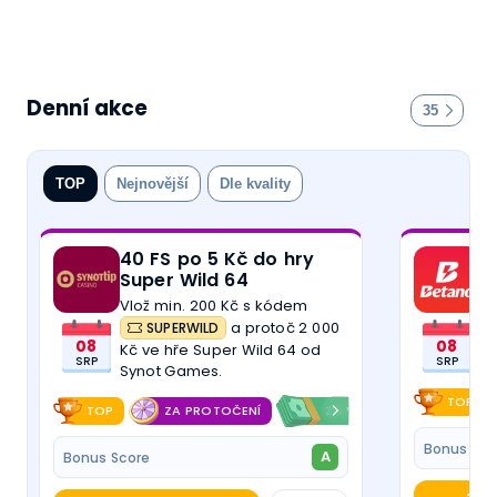
Denní akce
35
TOP
Nejnovější
Dle kvality
40 FS po 5 Kč do hry
1
Super Wild 64
T
Vlož min. 200 Kč s kódem
Vyzvedni si volné točky v
Ha
a protoč 2 000
SUPERWILD
08
08
Kč ve hře Super Wild 64 od
SRP
SRP
Synot Games.
TOP
TOP
ZA PROTOČENÍ
ZA VKLAD
Bonus Sco
A
Bonus Score