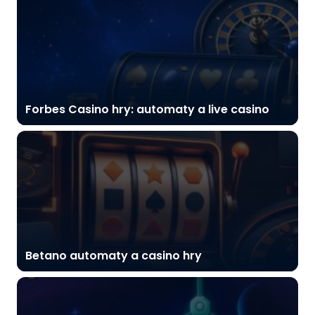
Forbes Casino hry: automaty a live casino
Betano automaty a casino hry