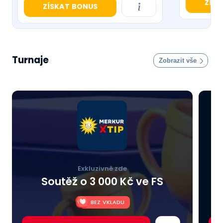
ZÍSK
ZÍSKAT BONUS
Turnaje
Zobrazit vše
Exkluzivně zde
Soutěž o 3 000 Kč ve FS
BEZ VKLADU