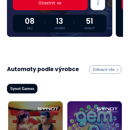
Účastnit se
08
13
51
:
:
DNÍ
HODIN
MINUT
Automaty podle výrobce
Zobrazit vše
Synot Games