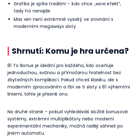
Grafika je spíše tradiční – kdo chce „wow efekt“,
tady ho nenajde
Max win není extrémně vysoký ve srovnání s
moderními megaways sloty
Shrnutí: Komu je hra určena?
81 To Bonus je ideální pro každého, kdo oceňuje
jednoduchou, svižnou a přímočarou hratelnost bez
zbytečných komplikací. Pokud chceš klasiku, ale s
moderním zpracováním a líbí se ti sloty s 81 výherními
liniemi, tohle je přesně ono.
Na druhé straně – pokud vyhledáváš složité bonusové
systémy, extrémní multiplikátory nebo moderní
experimentální mechaniky, možná raději sáhneš po
jiném automatu.