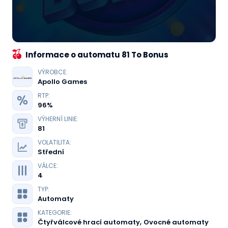
Informace o automatu 81 To Bonus
VÝROBCE:
Apollo Games
RTP:
96%
VÝHERNÍ LINIE:
81
VOLATILITA:
Střední
VÁLCE:
4
TYP:
Automaty
KATEGORIE:
,
Čtyřválcové hrací automaty
Ovocné automaty