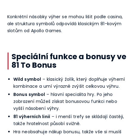
Konkrétní násobky výher se mohou lišit podle casina,
ale struktura symbolů odpovídá klasickým 81-kovým
slotům od Apollo Games.
Speciální funkce a bonusy ve
81 To Bonus
Wild symbol
– klasický žolík, který doplňuje výherní
kombinace a umí výrazně zvýšit celkovou výhru.
Bonus symbol
– hlavní specialita hry. Po jeho
zobrazení můžeš získat bonusovou funkci nebo
vyšší násobení výhry.
81 výherních linií
– i menší trefy se skládají častěji,
takže hratelnost působí svižně.
Hra neobsahuje nákup bonusu, takže vše si musíš