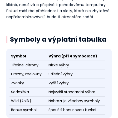
klidná, nerušivá a přispívá k pohodovému tempu hry.
Pokud máš rád přehlednost a sloty, které nic zbytečně
nepřekombinovávají, bude ti atmosféra sedět.
Symboly a výplatní tabulka
Symbol
Výhra (při 4 symbolech)
Třešně, citrony
Nízké výhry
Hrozny, melouny
Střední výhry
Zvonky
Vyšší výhry
Sedmička
Nejvyšší standardní výhra
Wild (žolík)
Nahrazuje všechny symboly
Bonus symbol
Spouští bonusovou funkci