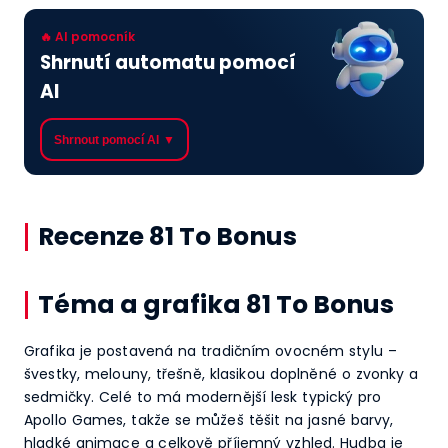
🔥 AI pomocník
Shrnutí automatu pomocí
AI
Shrnout pomocí AI
▼
Recenze 81 To Bonus
Téma a grafika 81 To Bonus
Grafika je postavená na tradičním ovocném stylu –
švestky, melouny, třešně, klasikou doplněné o zvonky a
sedmičky. Celé to má modernější lesk typický pro
Apollo Games, takže se můžeš těšit na jasné barvy,
hladké animace a celkově příjemný vzhled. Hudba je