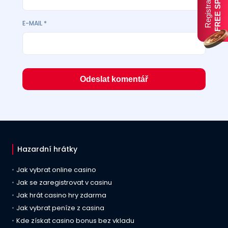
FREE SPINY
Registrační
E-MAIL
*
Hazardní hrátky
Jak vybrat online casino
Jak se zaregistrovat v casinu
Jak hrát casino hry zdarma
Jak vybrat peníze z casina
Kde získat casino bonus bez vkladu