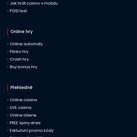
Jak hrát casino v mobilu
PGSI test
Online hry
Online automaty
Plinko hry
Crash hry
Buy bonus hry
Přehledně
Online casina
LIVE casina
Online loterie
FREE spiny dnes
Exkluzivní promo kódy