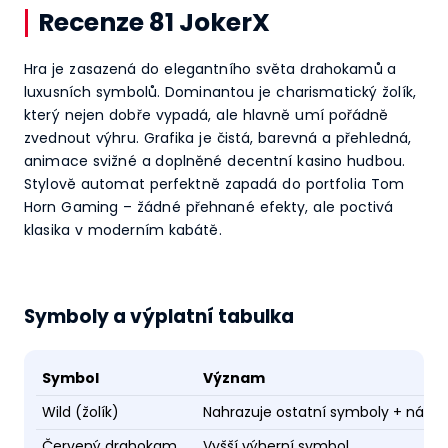
Recenze 81 JokerX
Hra je zasazená do elegantního světa drahokamů a
luxusních symbolů. Dominantou je charismatický žolík,
který nejen dobře vypadá, ale hlavně umí pořádně
zvednout výhru. Grafika je čistá, barevná a přehledná,
animace svižné a doplněné decentní kasino hudbou.
Stylově automat perfektně zapadá do portfolia Tom
Horn Gaming – žádné přehnané efekty, ale poctivá
klasika v moderním kabátě.
Symboly a výplatní tabulka
Symbol
Význam
Wild (žolík)
Nahrazuje ostatní symboly + násob
Červený drahokam
Vyšší výherní symbol