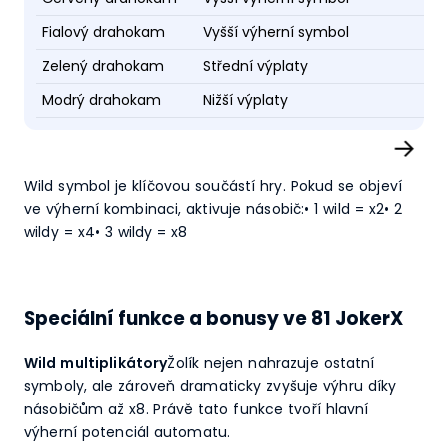
Fialový drahokam
Vyšší výherní symbol
Zelený drahokam
Střední výplaty
Modrý drahokam
Nižší výplaty
→
Wild symbol je klíčovou součástí hry. Pokud se objeví
ve výherní kombinaci, aktivuje násobič:• 1 wild = x2• 2
wildy = x4• 3 wildy = x8
Speciální funkce a bonusy ve 81 JokerX
Wild multiplikátory
Žolík nejen nahrazuje ostatní
symboly, ale zároveň dramaticky zvyšuje výhru díky
násobičům až x8. Právě tato funkce tvoří hlavní
výherní potenciál automatu.