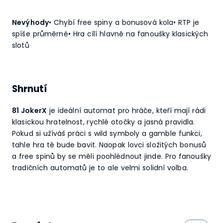
Nevýhody
• Chybí free spiny a bonusová kola• RTP je
spíše průměrné• Hra cílí hlavně na fanoušky klasických
slotů
Shrnutí
81 JokerX
je ideální automat pro hráče, kteří mají rádi
klasickou hratelnost, rychlé otočky a jasná pravidla.
Pokud si užíváš práci s wild symboly a gamble funkci,
tahle hra tě bude bavit. Naopak lovci složitých bonusů
a free spinů by se měli poohlédnout jinde. Pro fanoušky
tradičních automatů je to ale velmi solidní volba.