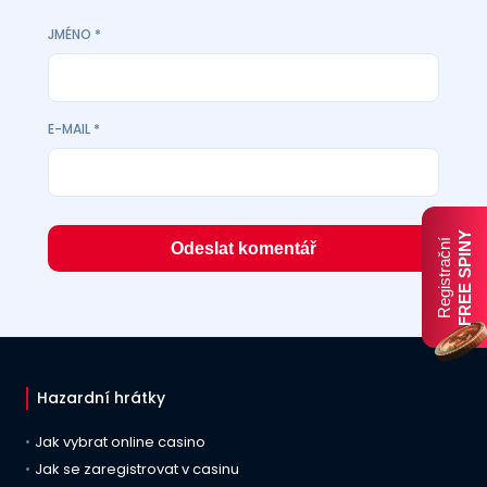
JMÉNO
*
E-MAIL
*
FREE SPINY
Registrační
Hazardní hrátky
Jak vybrat online casino
Jak se zaregistrovat v casinu