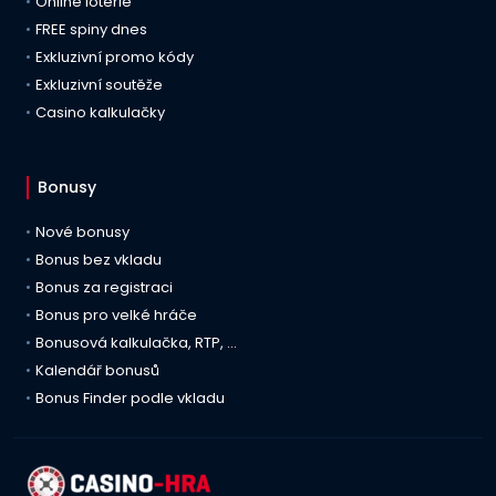
Online loterie
FREE spiny dnes
Exkluzivní promo kódy
Exkluzivní soutěže
Casino kalkulačky
Bonusy
Nové bonusy
Bonus bez vkladu
Bonus za registraci
Bonus pro velké hráče
Bonusová kalkulačka, RTP, …
Kalendář bonusů
Bonus Finder podle vkladu