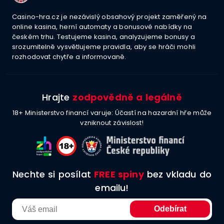
Casino-hra.cz je nezávislý obsahový projekt zaměřený na
online kasina, herní automaty a bonusové nabídky na
českém trhu. Testujeme kasina, analyzujeme bonusy a
srozumitelně vysvětlujeme pravidla, aby se hráči mohli
rozhodovat chytře a informovaně.
Hrajte
zodpovědně a legálně
18+ Ministerstvo financí varuje: Účastí na hazardní hře může
vzniknout závislost!
Nechte si posílat
FREE spiny
bez vkladu do
emailu!