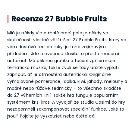
Recenze 27 Bubble Fruits
Míň je někdy víc a malé hrací pole je někdy ve
skutečnosti vlastně větší. Slot 27 Bubble Fruits, který se
vám dostává teď do ruky, je toho zajímavým
příkladem. Jde o ovocnou klasiku, a přesto moderní
automat. Má pěknou grafiku a točení zpříjemňuje
tematická muzika, takže zvuk se tady určitě vyplatí
zapnout, ať je atmosféra autentická. Originálně
vymalované pomeranče, jablka, kiwi, jahody, melouny a
modré nebo růžové sedmičky – to všechno skládáte
do 27 výherních linií. Takže hra funguje populárním
systémem kris-kros. A vývojáři ze studia Casimi do hry
nezapomněli zakomponovat speciální funkce. Jaké to
jsou? Pojďte je vyzkoušet nebo čtěte dál.