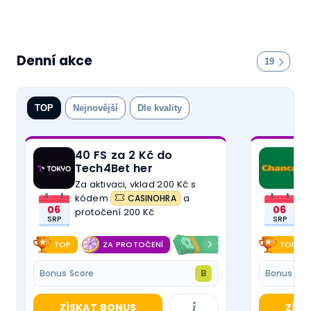
Denní akce
19
TOP
Nejnovější
Dle kvality
40 FS za 2 Kč do
1
Tech4Bet her
Za protočení 200 Kč. Hraj
Za aktivaci, vklad 200 Kč s
de
4 
kódem
a
CASINOHRA
06
06
protočení 200 Kč
SRP
SRP
TOP
ZA PROTOČENÍ
ZA VKLAD
TOP
B
Bonus Score
Bonus Sco
ZÍSKAT BONUS
ZÍSK