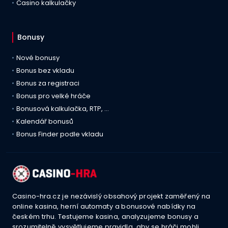
Casino kalkulačky
Bonusy
Nové bonusy
Bonus bez vkladu
Bonus za registraci
Bonus pro velké hráče
Bonusová kalkulačka, RTP, …
Kalendář bonusů
Bonus Finder podle vkladu
Casino-hra.cz je nezávislý obsahový projekt zaměřený na
online kasina, herní automaty a bonusové nabídky na
českém trhu. Testujeme kasina, analyzujeme bonusy a
srozumitelně vysvětlujeme pravidla, aby se hráči mohli