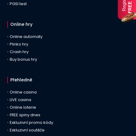
PGSI test
Online hry
Online automaty
Plinko hry
Crash hry
Buy bonus hry
Přehledně
Online casina
LIVE casina
Online loterie
FREE spiny dnes
Exkluzivní promo kódy
Exkluzivní soutěže