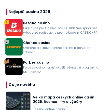
Nejlepší casina 2026
1
Betano casino
Exkluzivně pro Casino-hra.cz: 600 free spinů bez
vkladu za registraci s promo kódem CASINOHRA.
2
Chance casino
Ověřené a seriózní online casino s bonusem
zdarma
3
Forbes casino
Forbes casino nabízí skvělý věrnostní program a
SMS platby!
Co je nového
Velká mapa českých online casin
2026: licence, hry a výběry
česká online casina