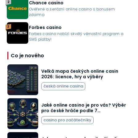
2
Chance casino
Ověřené a seriózní online casino s bonusem
zdarma
3
Forbes casino
Forbes casino nabízí skvělý věrnostní program a
SMS platby!
Co je nového
Velká mapa českých online casin
2026: licence, hry a výběry
česká online casina
Jaké online casino je pro vás? Výběr
pro české hráče podle 7…
casino pro začátečníky