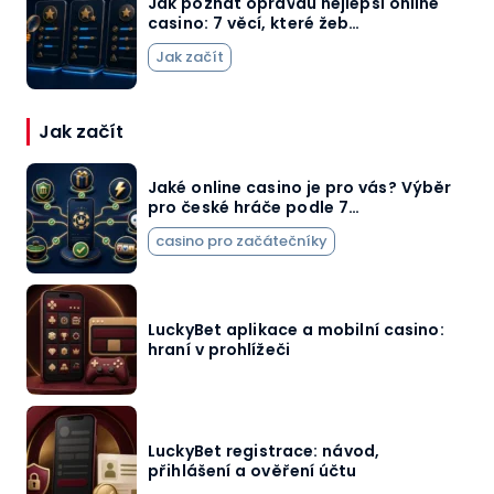
Jak poznat opravdu nejlepší online
casino: 7 věcí, které žeb…
Jak začít
Jak začít
Jaké online casino je pro vás? Výběr
pro české hráče podle 7…
casino pro začátečníky
LuckyBet aplikace a mobilní casino:
hraní v prohlížeči
LuckyBet registrace: návod,
přihlášení a ověření účtu