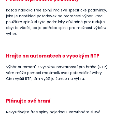
Každá nabídka free spinů má své specifické podmínky,
jako je například požadavek na protočení výher. Před
použitím spinů si tyto podmínky důkladně prostudujte,
abyste věděli, co je potřeba splnit pro možnost výběru
výher.
Hrajte na automatech s vysokým RTP
Výběr automatů s vysokou návratností pro hráče (RTP)
vám může pomoci maximalizovat potenciální výhry.
Čím vyšší RTP, tím vyšší je šance na výhru.
Plánujte své hraní
Nevyužívejte free spiny najednou. Rozvrhněte si své