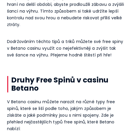
hraní na delší období, abyste prodloužili zábavu a zvýšili
šanci na výhru. Tímto způsobem si také udržíte lepší
kontrolu nad svou hrou a nebudete riskovat příliš velké
ztráty.
Dodržováním těchto tipů a triků můžete své free spiny
v Betano casinu využít co nejefektivněji a zvýšit tak
své šance na výhru. Přejeme hodně štěstí při hře!
Druhy Free Spinů v casinu
Betano
V Betano casinu můžete narazit na různé typy free
spinů, které se liší podle toho, jakým způsobem je
získáte a jaké podmínky jsou s nimi spojeny. Zde je
přehled nejčastějších typů free spinů, které Betano
nabízí: