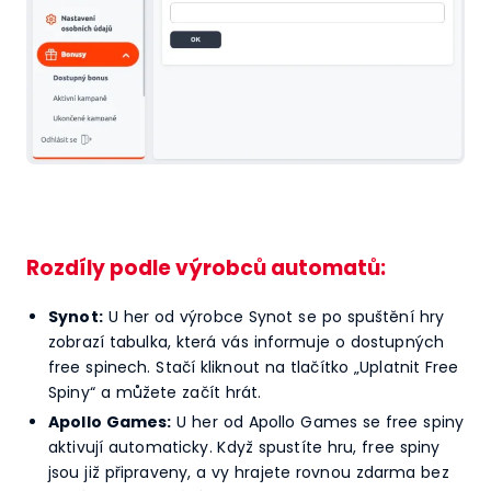
Rozdíly podle výrobců automatů:
Synot:
U her od výrobce Synot se po spuštění hry
zobrazí tabulka, která vás informuje o dostupných
free spinech. Stačí kliknout na tlačítko „Uplatnit Free
Spiny“ a můžete začít hrát.
Apollo Games:
U her od Apollo Games se free spiny
aktivují automaticky. Když spustíte hru, free spiny
jsou již připraveny, a vy hrajete rovnou zdarma bez