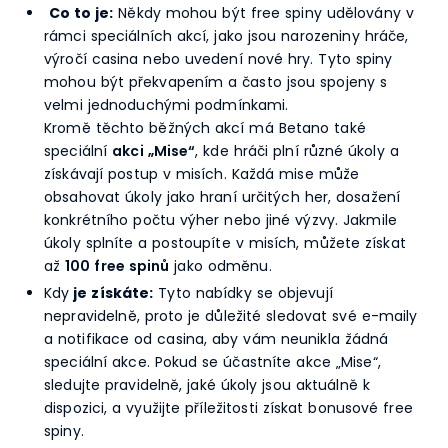
Co to je:
Někdy mohou být free spiny udělovány v
rámci speciálních akcí, jako jsou narozeniny hráče,
výročí casina nebo uvedení nové hry. Tyto spiny
mohou být překvapením a často jsou spojeny s
velmi jednoduchými podmínkami.
Kromě těchto běžných akcí má Betano také
speciální
akci „Mise“
, kde hráči plní různé úkoly a
získávají postup v misích. Každá mise může
obsahovat úkoly jako hraní určitých her, dosažení
konkrétního počtu výher nebo jiné výzvy. Jakmile
úkoly splníte a postoupíte v misích, můžete získat
až
100 free spinů
jako odměnu.
Kdy
je získáte:
Tyto nabídky se objevují
nepravidelně, proto je důležité sledovat své e-maily
a notifikace od casina, aby vám neunikla žádná
speciální akce. Pokud se účastníte akce „Mise“,
sledujte pravidelně, jaké úkoly jsou aktuálně k
dispozici, a využijte příležitosti získat bonusové free
spiny.