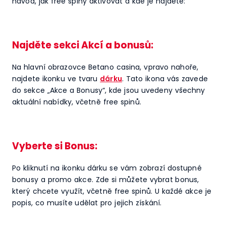
návod, jak free spiny aktivovat a kde je najdete:
Najděte sekci Akcí a bonusů:
Na hlavní obrazovce Betano casina, vpravo nahoře,
najdete ikonku ve tvaru
dárku
. Tato ikona vás zavede
do sekce „Akce a Bonusy“, kde jsou uvedeny všechny
aktuální nabídky, včetně free spinů.
Vyberte si Bonus:
Po kliknutí na ikonku dárku se vám zobrazí dostupné
bonusy a promo akce. Zde si můžete vybrat bonus,
který chcete využít, včetně free spinů. U každé akce je
popis, co musíte udělat pro jejich získání.