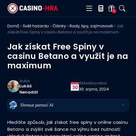
0
Domů
»
Svět hazardu
»
Články
»
Rady, tipy, zajímavosti
»
Jak
získat Free Spiny v casinu Betano a využít je na maximum
Jak získat Free Spiny v
casinu Betano a využít je na
maximum
Autor
Aktualizováno
Lukáš
30
30. srpna, 2024
Nenadál
Shrnout pomocí AI
▼
Hledáte způsob, jak získat free spiny v online casinu
Betano a zvýšit své šance na výhru bez nutnosti