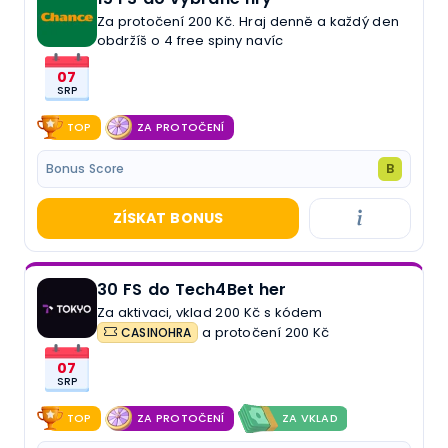
Za protočení 200 Kč. Hraj denně a každý den
obdržíš o 4 free spiny navíc
07
SRP
TOP
ZA PROTOČENÍ
B
Bonus Score
ZÍSKAT BONUS
30 FS do Tech4Bet her
Za aktivaci, vklad 200 Kč s kódem
a protočení 200 Kč
CASINOHRA
07
SRP
TOP
ZA PROTOČENÍ
ZA VKLAD