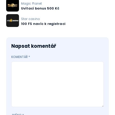
Magic Planet
Uvítací bonus 500 Kč
Star casino
100 FS navíc k registraci
Napsat komentář
KOMENTÁŘ
*