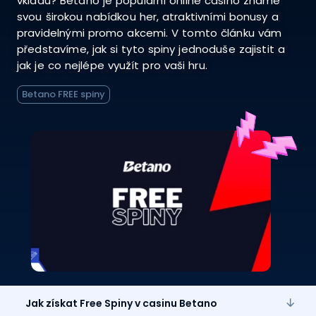
vkladu? Betano je populární online casino známé
svou širokou nabídkou her, atraktivními bonusy a
pravidelnými promo akcemi. V tomto článku vám
představíme, jak si tyto spiny jednoduše zajistit a
jak je co nejlépe využít pro vaši hru.
Betano FREE spiny
Jak získat Free Spiny v casinu Betano