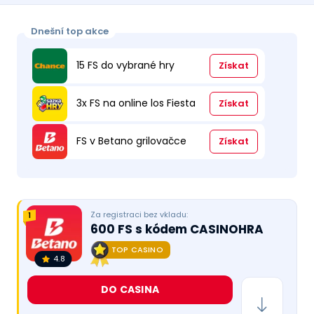
Dnešní top akce
15 FS do vybrané hry
Získat
3x FS na online los Fiesta
Získat
FS v Betano grilovačce
Získat
Za registraci bez vkladu:
1
600 FS s kódem CASINOHRA
TOP CASINO
4.8
DO CASINA