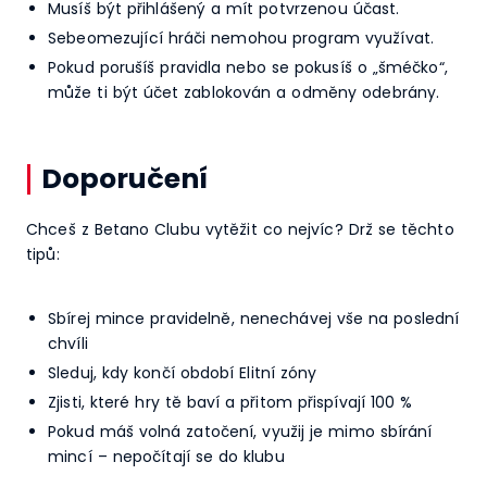
Musíš být přihlášený a mít potvrzenou účast.
Sebeomezující hráči nemohou program využívat.
Pokud porušíš pravidla nebo se pokusíš o „šméčko“,
může ti být účet zablokován a odměny odebrány.
Doporučení
Chceš z Betano Clubu vytěžit co nejvíc? Drž se těchto
tipů:
Sbírej mince pravidelně, nenechávej vše na poslední
chvíli
Sleduj, kdy končí období Elitní zóny
Zjisti, které hry tě baví a přitom přispívají 100 %
Pokud máš volná zatočení, využij je mimo sbírání
mincí – nepočítají se do klubu