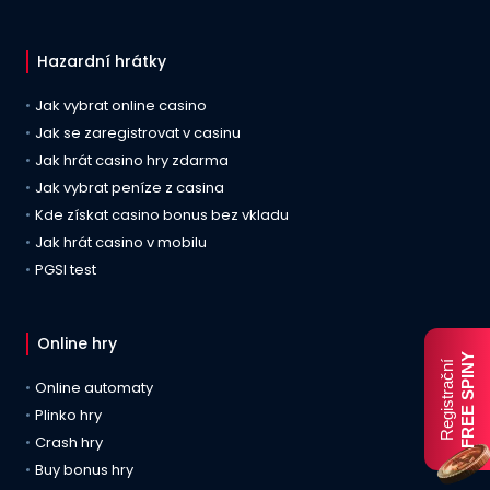
Hazardní hrátky
Jak vybrat online casino
Jak se zaregistrovat v casinu
Jak hrát casino hry zdarma
Jak vybrat peníze z casina
Kde získat casino bonus bez vkladu
Jak hrát casino v mobilu
PGSI test
Online hry
FREE SPINY
Registrační
Online automaty
Plinko hry
Crash hry
Buy bonus hry