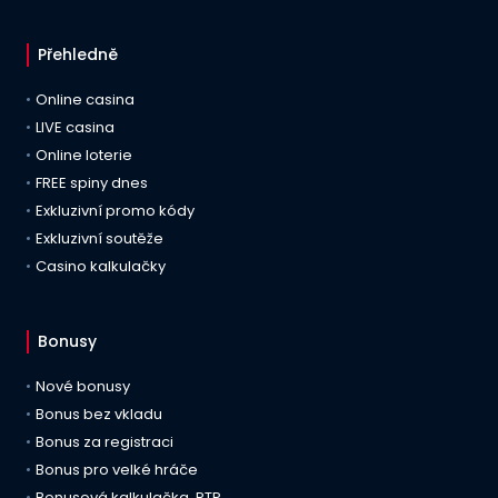
Přehledně
Online casina
LIVE casina
Online loterie
FREE spiny dnes
Exkluzivní promo kódy
Exkluzivní soutěže
Casino kalkulačky
Bonusy
Nové bonusy
Bonus bez vkladu
Bonus za registraci
Bonus pro velké hráče
Bonusová kalkulačka, RTP, …