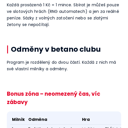
Každá prosázená 1 Kč = 1 mince. Sbírat je můžeš pouze
ve slotových hrách (RNG automatech) a jen za reálné
peníze. Sázky z volných zatočení nebo se zlatými
žetony se nepočítají.
Odměny v betano clubu
Program je rozdělený do dvou částí. Každá z nich má
své vlastní milníky a odměny.
Bonus zóna – neomezený čas, víc
zábavy
Milník
Odměna
Hra