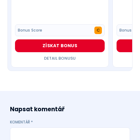
C
Bonus Score
Bonus Sco
ZÍSKAT BONUS
DETAIL BONUSU
Napsat komentář
KOMENTÁŘ
*