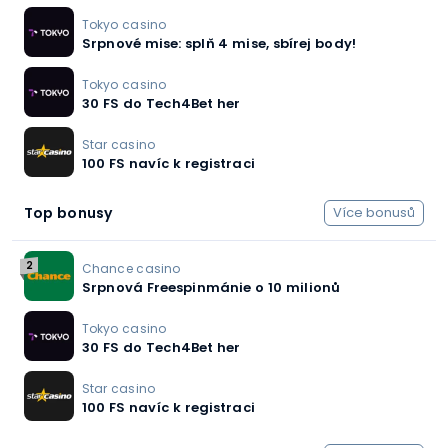
Tokyo casino
Srpnové mise: splň 4 mise, sbírej body!
Tokyo casino
30 FS do Tech4Bet her
Star casino
100 FS navíc k registraci
Top bonusy
Více bonusů
2
Chance casino
Srpnová Freespinmánie o 10 milionů
Tokyo casino
30 FS do Tech4Bet her
Star casino
100 FS navíc k registraci