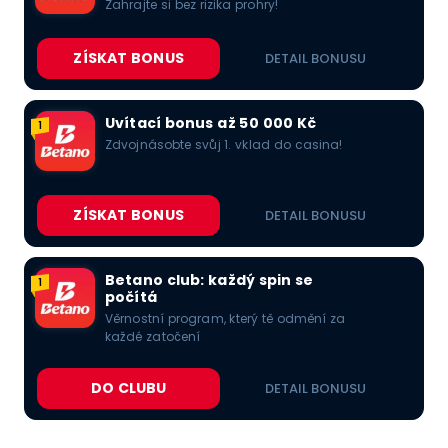
Zahrajte si bez rizika prohry!
ZÍSKAT BONUS
DETAIL BONUSU
Uvítací bonus až 50 000 Kč
1
Zdvojnásobte svůj 1. vklad do casina!
ZÍSKAT BONUS
DETAIL BONUSU
Betano club: každý spin se
1
počítá
Věrnostní program, který tě odmění za
každé zatočení
DO CLUBU
DETAIL BONUSU