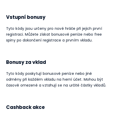
Vstupní bonusy
Tyto kódy jsou určeny pro nové hráče při jejich první
registraci. Můžete získat bonusové peníze nebo free
spiny po dokončení registrace a prvním vkladu.
Bonusy za vklad
Tyto kódy poskytují bonusové peníze nebo jiné
odměny při každém vkladu na herní účet. Mohou být
časově omezené a vztahují se na určité částky vkladů.
Cashback akce