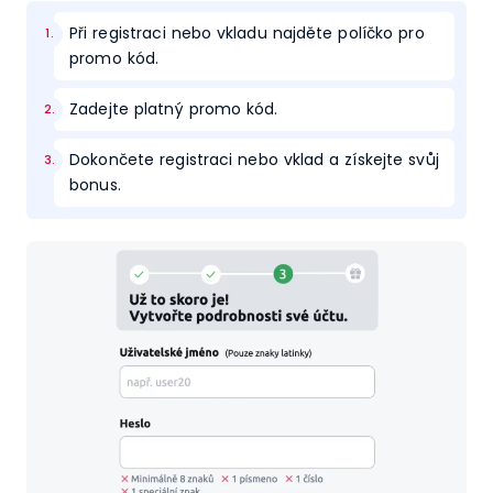
Při registraci nebo vkladu najděte políčko pro
promo kód.
Zadejte platný promo kód.
Dokončete registraci nebo vklad a získejte svůj
bonus.