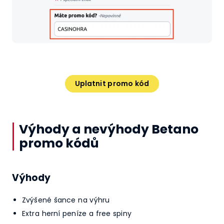
Uplatnit promo kód
Výhody a nevýhody Betano
promo kódů
Výhody
Zvýšené šance na výhru
Extra herní peníze a free spiny