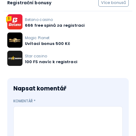
Registrační bonusy
Více bonusů
1
Betano casino
666 free spinů za registraci
Magic Planet
Uvítací bonus 500 Kč
Star casino
100 FS navíc k registraci
Napsat komentář
KOMENTÁŘ
*