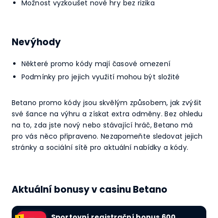
Možnost vyzkoušet nové hry bez rizika
Nevýhody
Některé promo kódy mají časové omezení
Podmínky pro jejich využití mohou být složité
Betano promo kódy jsou skvělým způsobem, jak zvýšit
své šance na výhru a získat extra odměny. Bez ohledu
na to, zda jste nový nebo stávající hráč, Betano má
pro vás něco připraveno. Nezapomeňte sledovat jejich
stránky a sociální sítě pro aktuální nabídky a kódy.
Aktuální bonusy v casinu Betano
Sportovní registrační bonus 600