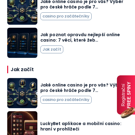
Jaké online casino je pro vás? Výběr
pro české hráče podle 7…
casino pro začátečníky
Jak poznat opravdu nejlepší online
casino: 7 věcí, které žeb…
Jak začít
Jak začít
FREE SPINY
Jaké online casino je pro vás? Výběr
Registrační
pro české hráče podle 7…
casino pro začátečníky
LuckyBet aplikace a mobilní casino:
hraní v prohlížeči