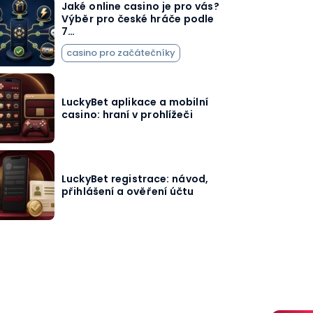
Jaké online casino je pro vás?
Výběr pro české hráče podle
7…
casino pro začátečníky
LuckyBet aplikace a mobilní
casino: hraní v prohlížeči
LuckyBet registrace: návod,
přihlášení a ověření účtu