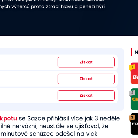
ých výherců proto ztrácí hlavu a penězi hýří
N
Získat
1
Získat
2
Získat
ckpotu
se Sazce přihlásil více jak 3 neděle
3
ilně nervózní, neustále se ujišťoval, že
 minutové schůzce odešel na vlak.