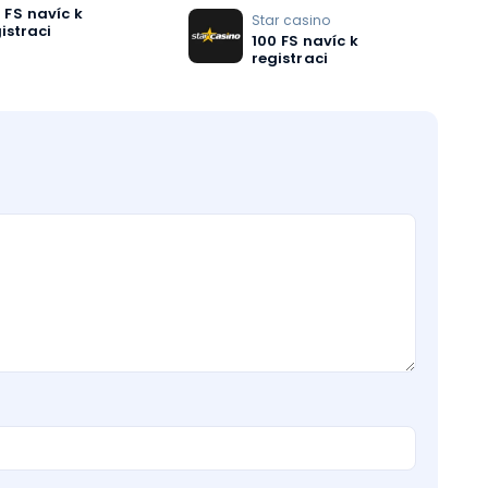
 FS navíc k
Star casino
istraci
100 FS navíc k
registraci