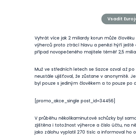
Vsadit Euroj
Vyhrát více jak 2 miliardy korun může člověk
výherců proto ztrácí hlavu a penězi hýří ješt
případ novopečeného majitele téměř 2,5 milia
Muž ve středních letech se Sazce ozval až po 
neustále ujišťoval, že zůstane v anonymitě. J
byl pouze s jediným člověkem a to pouze po d
[promo_akce_single post_id=34456]
V průběhu několikaminutové schůzky byl samoz
zjištěna i totožnost výherce a číslo účtu, na 
jako zálohu vyplatil 270 tisíc a informoval h