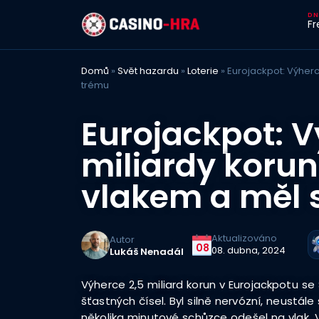
Fr
Domů
»
Svět hazardu
»
Loterie
»
Eurojackpot: Výherc
trému
Eurojackpot: V
miliardy korun
vlakem a měl 
Aktualizováno
Autor
08
08. dubna, 2024
Lukáš Nenadál
Výherce 2,5 miliard korun v Eurojackpotu se 
šťastných čísel. Byl silně nervózní, neustál
několika minutové schůzce odešel na vlak. V