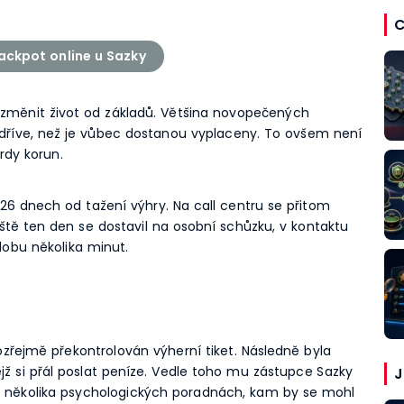
C
ackpot online u Sazky
u změnit život od základů. Většina novopečených
ě dříve, než je vůbec dostanou vyplaceny. To ovšem není
rdy korun.
26 dnech od tažení výhry. Na call centru se přitom
eště ten den se dostavil na osobní schůzku, v kontaktu
obu několika minut.
řejmě překontrolován výherní tiket. Následně byla
nějž si přál poslat peníze. Vedle toho mu zástupce Sazky
J
o o několika psychologických poradnách, kam by se mohl