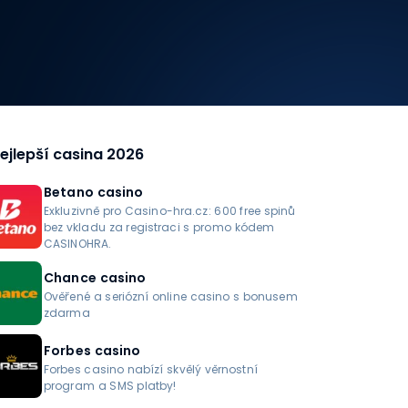
ejlepší casina 2026
Betano casino
Exkluzivně pro Casino-hra.cz: 600 free spinů
bez vkladu za registraci s promo kódem
CASINOHRA.
Chance casino
Ověřené a seriózní online casino s bonusem
zdarma
Forbes casino
Forbes casino nabízí skvělý věrnostní
program a SMS platby!