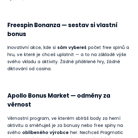
Freespin Bonanza — sestav si vlastní
bonus
Inovativní akce, kde si
sám vybereš
počet free spinů a
hru, ve které je chceš uplatnit — a to na základě výše
svého vkladu a aktivity. Žádné přidělené hry, žádné
diktování od casina.
Apollo Bonus Market — odměny za
věrnost
Věrnostní program, ve kterém sbíráš body za herní
aktivitu a směňuješ je za bonusy nebo free spiny na
svého
oblíbeného výrobce
her. Nechceš Pragmatic