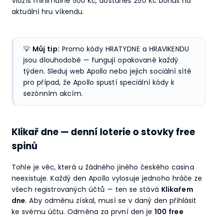
Vložíš minimálně 500 Kč, dostaneš 250 Kč bonus na
aktuální hru víkendu.
💡
Můj tip:
Promo kódy HRATYDNE a HRAVIKENDU
jsou dlouhodobé — fungují opakovaně každý
týden. Sleduj web Apollo nebo jejich sociální sítě
pro případ, že Apollo spustí speciální kódy k
sezónním akcím.
Klikař dne — denní loterie o stovky free
spinů
Tohle je věc, která u žádného jiného českého casina
neexistuje. Každý den Apollo vylosuje jednoho hráče ze
všech registrovaných účtů — ten se stává
Klikařem
dne
. Aby odměnu získal, musí se v daný den přihlásit
ke svému účtu. Odměna za první den je
100 free