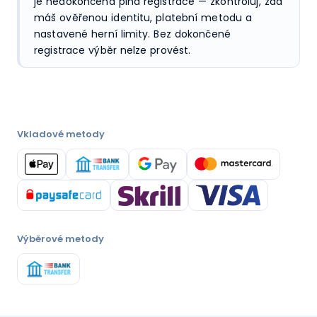
je nedokončená plná registrace — zkontroluj, zda
máš ověřenou identitu, platební metodu a
nastavené herní limity. Bez dokončené
registrace výběr nelze provést.
Vkladové metody
Výběrové metody