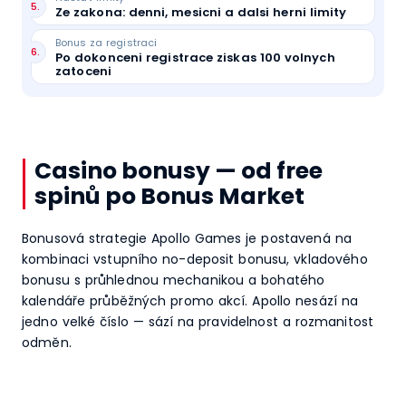
Ze zakona: denni, mesicni a dalsi herni limity
Bonus za registraci
Po dokonceni registrace ziskas 100 volnych
zatoceni
Casino bonusy — od free
spinů po Bonus Market
Bonusová strategie Apollo Games je postavená na
kombinaci vstupního no-deposit bonusu, vkladového
bonusu s průhlednou mechanikou a bohatého
kalendáře průběžných promo akcí. Apollo nesází na
jedno velké číslo — sází na pravidelnost a rozmanitost
odměn.