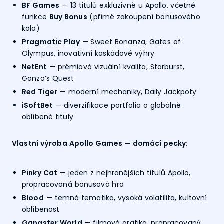
BF Games
— 13 titulů exkluzivně u Apollo, včetně
funkce
Buy Bonus
(přímé zakoupení bonusového
kola)
Pragmatic Play
— Sweet Bonanza, Gates of
Olympus, inovativní kaskádové výhry
NetEnt
— prémiová vizuální kvalita, Starburst,
Gonzo’s Quest
Red Tiger
— moderní mechaniky, Daily Jackpoty
iSoftBet
— diverzifikace portfolia o globálně
oblíbené tituly
Vlastní výroba Apollo Games — domácí pecky:
Pinky Cat
— jeden z nejhranějších titulů Apollo,
propracovaná bonusová hra
Blood
— temná tematika, vysoká volatilita, kultovní
oblíbenost
Gangster World
— filmová grafika, propracovaný