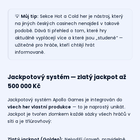
💡
Můj tip:
Sekce Hot a Cold her je nástroj, který
na jiných českých casinech nenajdeš v takové
podobě. Dává ti přehled o tom, které hry
aktuálně vyplácejí více a které jsou „studené“ —
užitečné pro hráče, kteří chtějí hrát
informovaně.
Jackpotový systém — zlatý jackpot až
500 000 Kč
Jackpotový systém Apollo Games je integrován do
všech her vlastní produkce
— to je naprostý unikát.
Jackpot je tvořen zlomkem každé sázky všech hráčů v
síti a je tříúrovňový:
Zlatý jackpot (Golden):
Nejvyšší úroveň, pravidelně