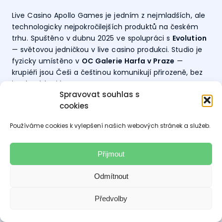
Live Casino Apollo Games je jedním z nejmladších, ale
technologicky nejpokročilejších produktů na českém
trhu. Spuštěno v dubnu 2025 ve spolupráci s
Evolution
— světovou jedničkou v live casino produkci. Studio je
fyzicky umístěno v
OC Galerie Harfa v Praze
—
krupiéři jsou Češi a češtinou komunikují přirozeně, bez
jazykové bariéry.
Spravovat souhlas s
cookies
V nabídce Live Casina:
Používáme cookies k vylepšení našich webových stránek a služeb.
×
Hra
Min. sázka
Kapacita
Přijmout
Bonus za registraci
Infinite Blackjack
20 Kč
Neomezená
Bonus 5 000 Kč pro nové hráče casina
Odmítnout
Apollo
Live Ruleta (evropská)
10 Kč
Neomezená
Předvolby
ZÍSKAT BONUS
→