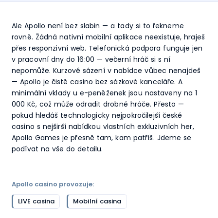
Ale Apollo není bez slabin — a tady si to řekneme
rovně. Žádná nativní mobilní aplikace neexistuje, hraješ
přes responzivní web. Telefonická podpora funguje jen
v pracovní dny do 16:00 — večerní hráč si s ní
nepomůže. Kurzové sázení v nabídce vůbec nenajdeš
— Apollo je čistě casino bez sázkové kanceláře. A
minimální vklady u e-peněženek jsou nastaveny na 1
000 Kč, což může odradit drobné hráče. Přesto —
pokud hledáš technologicky nejpokročilejší české
casino s nejširší nabídkou vlastních exkluzivních her,
Apollo Games je přesně tam, kam patříš. Jdeme se
podívat na vše do detailu.
Apollo casino provozuje:
LIVE casina
Mobilní casina