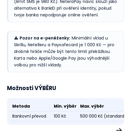
(limit SMS je 980 Kč). NeteraPay navíc slouží jako
alternativa k BankID při ověření identity, pokud
tvoje banka nepodporuje online ověření.
⚠️
Pozor na e-peněženky:
Minimální vklad u
Skrillu, Netelleru a Paysafecard je 1 000 Kč — pro
drobné hráče může být tento limit překážkou.
Karta nebo Apple/Google Pay jsou výhodnější
volbou pro nižší vklady.
Možnosti VÝBĚRU
Metoda
Min. výběr
Max. výběr
Bankovní převod
100 Kč
500 000 Kč (standard)
→