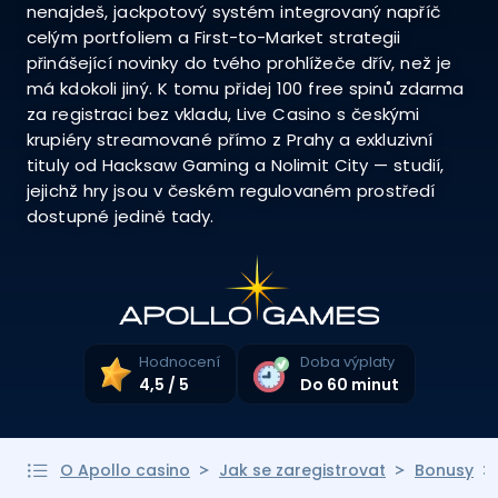
nenajdeš, jackpotový systém integrovaný napříč
celým portfoliem a First-to-Market strategii
přinášející novinky do tvého prohlížeče dřív, než je
má kdokoli jiný. K tomu přidej 100 free spinů zdarma
za registraci bez vkladu, Live Casino s českými
krupiéry streamované přímo z Prahy a exkluzivní
tituly od Hacksaw Gaming a Nolimit City — studií,
jejichž hry jsou v českém regulovaném prostředí
dostupné jedině tady.
Hodnocení
Doba výplaty
4,5 / 5
Do 60 minut
O Apollo casino
Jak se zaregistrovat
Bonusy