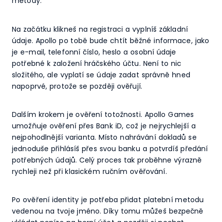
metody.
Na začátku klikneš na registraci a vyplníš základní
údaje. Apollo po tobě bude chtít běžné informace, jako
je e-mail, telefonní číslo, heslo a osobní údaje
potřebné k založení hráčského účtu. Není to nic
složitého, ale vyplatí se údaje zadat správně hned
napoprvé, protože se později ověřují.
Dalším krokem je ověření totožnosti. Apollo Games
umožňuje ověření přes Bank iD, což je nejrychlejší a
nejpohodlnější varianta. Místo nahrávání dokladů se
jednoduše přihlásíš přes svou banku a potvrdíš předání
potřebných údajů. Celý proces tak proběhne výrazně
rychleji než při klasickém ručním ověřování.
Po ověření identity je potřeba přidat platební metodu
vedenou na tvoje jméno. Díky tomu můžeš bezpečně