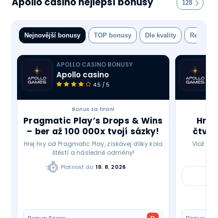
Apollo casino nejlepší bonusy
128
Nejnovější bonusy
TOP bonusy
Dle kvality
Registra
APOLLO CASINO BONUSY
Apollo casino
4.5 / 5
Bonus za hraní
Pragmatic Play’s Drops & Wins
Hra 
– ber až 100 000x tvojí sázky!
čtvrt
Hrej hry od Pragmatic Play, získávej dílky kola
Vlož mi
štěstí a následně odměny!
p
Platnost do:
19. 8. 2026