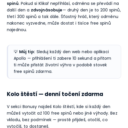
spinů
. Pokud si Klikař nepřihlásí, odměna se převádí na
další den a
zdvojnásobuje
— druhý den je to 200 spinů,
třetí 300 spinů a tak dále. Šťastný hráč, který odměnu
nakonec vyzvedne, může dostat i tisíce free spinů
najednou.
💡
Můj tip:
Sleduj každý den web nebo aplikaci
Apollo — přihlášení ti zabere 10 sekund a přitom
ti může přistát životní výhra v podobě stovek
free spinů zdarma.
Kolo štěstí — denní točení zdarma
V sekci Bonusy najdeš Kolo štěstí, kde si každý den
můžeš vytočit až 100 free spinů nebo jiné výhody. Bez
vkladu, bez podmínek — prostě přijdeš, otočíš, co
vytočíš, to dostaneš.