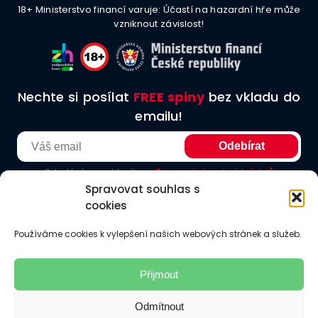
18+ Ministerstvo financí varuje: Účastí na hazardní hře může
vzniknout závislost!
Nechte si posílat
FREE spiny
bez vkladu do
emailu!
Odesláním souhlasíte se
Zpracování osobních údajů
Spravovat souhlas s
cookies
O nás
Podmínky užití
Etické principy
Redakční zásady
Používáme cookies k vylepšení našich webových stránek a služeb.
Jak hodnotíme
Odkazy
Kontakt
Přijmout
Odmítnout
Provozování hazardních her v České republice upravuje zákon
č.