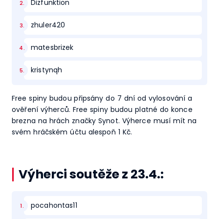
Dizfunktion
zhuler420
matesbrizek
kristynqh
Free spiny budou připsány do 7 dní od vylosování a
ověření výherců.
Free spiny budou platné do konce
brezna na hrách značky Synot. Výherce musí mít na
svém hráčském účtu alespoň 1 Kč.
Výherci soutěže z 23.4.:
pocahontas11