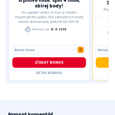
Srpnové mise: splň 4 mise,
30 
sbírej body!
Použij 
Pro splnění všech 4 misí a získání
maximálního počtu 755 věrnostních bodů
musíš dohromady protočit 64 000 Kč.
Platnost do:
31. 8. 2026
C
Bonus Score
Bonus Sco
ZÍSKAT BONUS
Z
DETAIL BONUSU
Napsat komentář