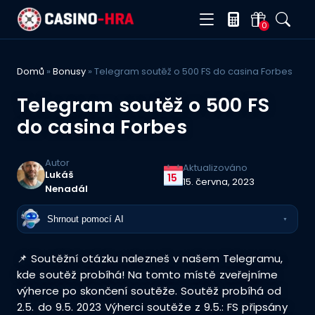
0
Domů
»
Bonusy
»
Telegram soutěž o 500 FS do casina Forbes
Telegram soutěž o 500 FS
do casina Forbes
Autor
Aktualizováno
Lukáš
15
15. června, 2023
Nenadál
Shrnout pomocí AI
▼
📌 Soutěžní otázku nalezneš v našem Telegramu,
kde soutěž probíhá! Na tomto místě zveřejníme
výherce po skončení soutěže. Soutěž probíhá od
2.5. do 9.5. 2023 Výherci soutěže z 9.5.: FS připsány