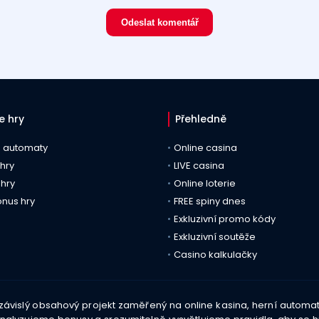
e hry
Přehledně
e automaty
Online casina
 hry
LIVE casina
 hry
Online loterie
onus hry
FREE spiny dnes
Exkluzivní promo kódy
Exkluzivní soutěže
Casino kalkulačky
závislý obsahový projekt zaměřený na online kasina, herní autom