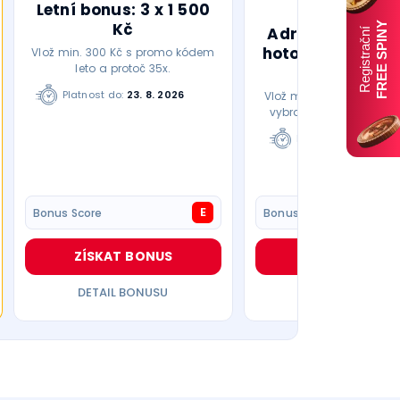
Letní bonus: 3 x 1 500
Bonus za hraní
FREE SPINY
Kč
Adrenalinový B
Registrační
hotovost nebo M
Vlož min. 300 Kč s promo kódem
leto a protoč 35x.
body
Platnost do:
23. 8. 2026
Vlož min. 100 Kč a proto
vybraných hrách od W
Platnost do:
9. 8. 2
E
Bonus Score
Bonus Score
ZÍSKAT BONUS
ZÍSKAT BONU
DETAIL BONUSU
DETAIL BONUSU