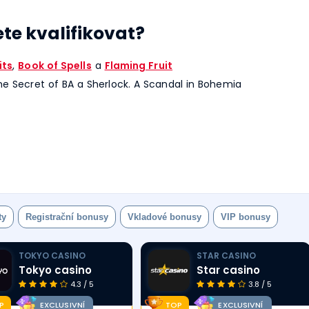
te kvalifikovat?
its
,
Book of Spells
a
Flaming Fruit
 The Secret of BA a Sherlock. A Scandal in Bohemia
ty
Registrační bonusy
Vkladové bonusy
VIP bonusy
TOKYO CASINO
STAR CASINO
BONUSY
BONUSY
Tokyo casino
Star casino
4.3 / 5
3.8 / 5
P
EXCLUSIVNÍ
TOP
EXCLUSIVNÍ