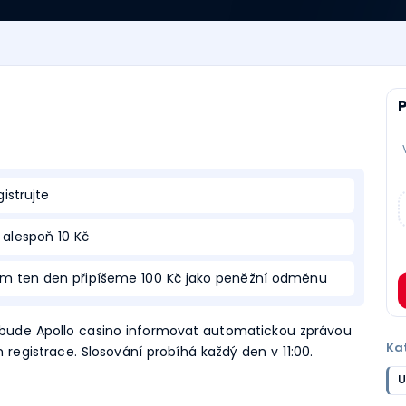
istrujte
 alespoň 10 Kč
ým ten den připíšeme 100 Kč jako peněžní odměnu
né bude Apollo casino informovat automatickou zprávou
Ka
registrace. Slosování probíhá každý den v 11:00.
U