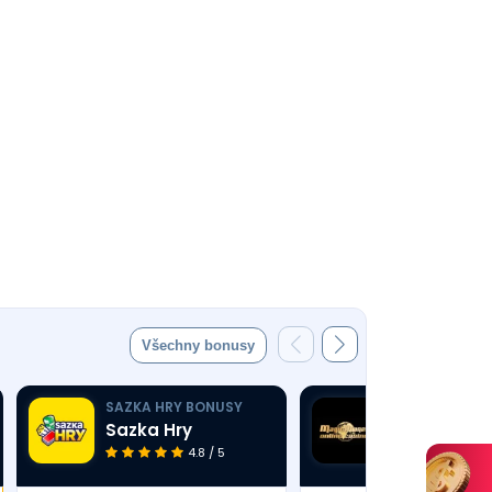
Všechny bonusy
SAZKA HRY BONUSY
MAGIC PLANE
BONUSY
Sazka Hry
Magic Plan
4.8 / 5
4.5