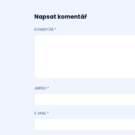
Napsat komentář
KOMENTÁŘ
*
JMÉNO
*
E-MAIL
*