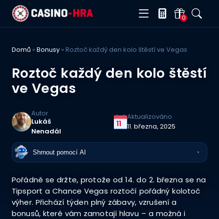
0
Domů
»
Bonusy
»
Roztoč každý den kolo štěstí ve Vegas
Roztoč každý den kolo štěstí
ve Vegas
Autor
Aktualizováno
Lukáš
11
11. března, 2025
Nenadál
Shrnout pomocí AI
▼
Pořádně se držte, protože od 14. do 2. března se na
Tipsport a Chance Vegas roztočí pořádný kolotoč
výher. Přichází týden plný zábavy, vzrušení a
bonusů, které vám zamotají hlavu – a možná i