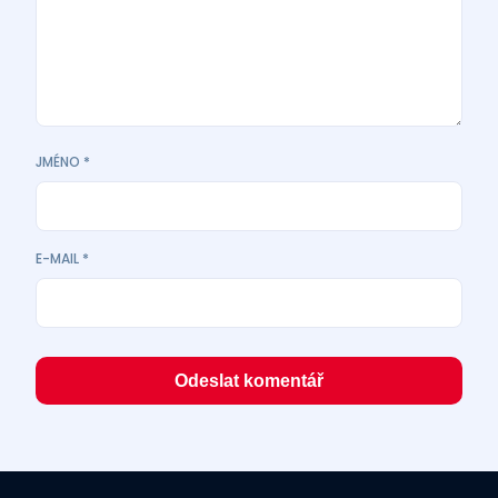
JMÉNO
*
E-MAIL
*