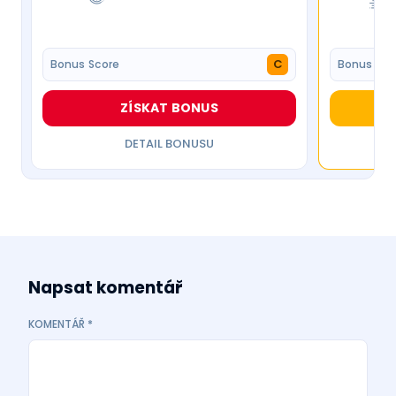
C
Bonus Score
Bonus Sco
ZÍSKAT BONUS
Z
DETAIL BONUSU
Napsat komentář
KOMENTÁŘ
*