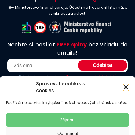
18+ Ministerstvo financí varuje: Účastí na hazardní hře může
vzniknout závislost!
Nechte si posílat
FREE spiny
bez vkladu do
emailu!
Odesláním souhlasíte se
Zpracování osobních údajů
Spravovat souhlas s
cookies
O nás
Podmínky užití
Etické principy
Redakční zásady
Používáme cookies k vylepšení našich webových stránek a služeb.
Jak hodnotíme
Odkazy
Kontakt
Přijmout
Odmítnout