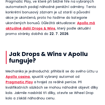
Pragmatic Play, ve které při běžné hře na vybraných
automatech padají náhodné peněžní odměny. Tento
konkrétní bonusový záznam je už starší a původní
akce je ukončená, proto ho řadíme do kategorie
ukončených bonusů. Důležitá aktualizace:
Apollo má
aktuálně další Drops & Wins
, který podle aktuální
promo stránky dobíhá do
22. 7. 2026
.
Jak Drops & Wins v Apollu
funguje?
Mechanika je jednoduchá: přihlásíš se do svého účtu u
Apollo casina
, spustíš vybraný automat od
Pragmatic Play
a hraješ za reálné peníze. Při
kvalifikačních sázkách se mohou náhodně objevit dílky
kola. Jakmile nasbíráš tři dílky, otevře se Wheel Drop
kolo a získáš náhodnou cenu.