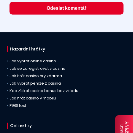
Hazardní hrátky
Jak vybrat online casino
Jak se zaregistrovat v casinu
Jak hrát casino hry zdarma
Jak vybrat peníze z casina
Kde získat casino bonus bez vkladu
Jak hrát casino v mobilu
PGSI test
Online hry