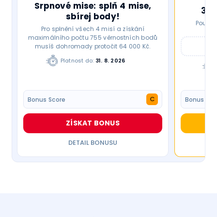
Srpnové mise: splň 4 mise,
30 
sbírej body!
Použij 
Pro splnění všech 4 misí a získání
maximálního počtu 755 věrnostních bodů
musíš dohromady protočit 64 000 Kč.
Platnost do:
31. 8. 2026
C
Bonus Score
Bonus Sco
ZÍSKAT BONUS
Z
DETAIL BONUSU