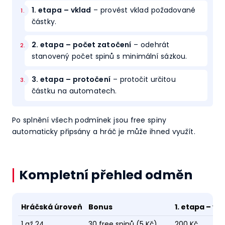
1. etapa – vklad
– provést vklad požadované
částky.
2. etapa – počet zatočení
– odehrát
stanovený počet spinů s minimální sázkou.
3. etapa – protočení
– protočit určitou
částku na automatech.
Po splnění všech podmínek jsou free spiny
automaticky připsány a hráč je může ihned využít.
Kompletní přehled odměn
Hráčská úroveň
Bonus
1. etapa – vk
1 až 24
30 free spinů (5 Kč)
200 Kč