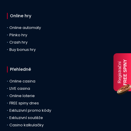
Online hry
Online automaty
Plinko hry
Crash hry
Buy bonus hry
FREE SPINY
Registrační
Přehledně
Online casina
LIVE casina
Online loterie
FREE spiny dnes
Exkluzivní promo kódy
Exkluzivní soutěže
Casino kalkulačky