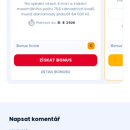
Použij 
Pro splnění všech 4 misí a získání
maximálního počtu 755 věrnostních bodů
musíš dohromady protočit 64 000 Kč.
Platnost do:
31. 8. 2026
C
Bonus Score
Bonus Sco
ZÍSKAT BONUS
Z
DETAIL BONUSU
Napsat komentář