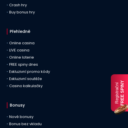
Crash hry
Buy bonus hry
Přehledně
Online casina
LIVE casina
Online loterie
FREE spiny dnes
Exkluzivní promo kódy
Exkluzivní soutěže
FREE SPINY
Registrační
Casino kalkulačky
Bonusy
Nové bonusy
Bonus bez vkladu