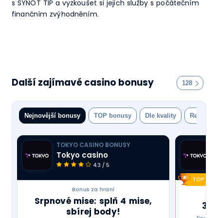
s SYNOT TIP a vyzkoušet si jejich služby s počátečním
finančním zvýhodněním.
Další zajímavé casino bonusy
128
Nejnovější bonusy
TOP bonusy
Dle kvality
Registra
TOKYO CASINO BONUSY
Tokyo casino
4.3 / 5
TOP
Bonus za hraní
Srpnové mise: splň 4 mise,
30 
sbírej body!