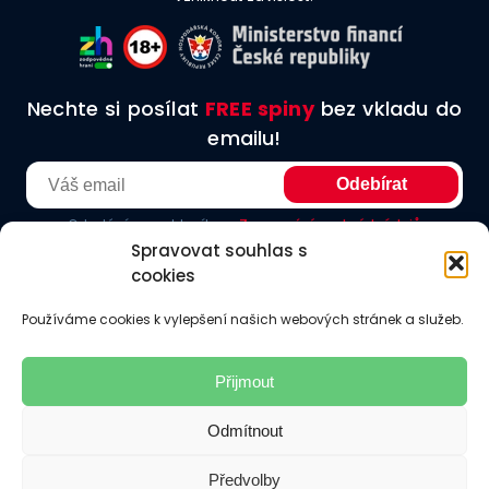
Nechte si posílat
FREE spiny
bez vkladu do
emailu!
Odesláním souhlasíte se
Zpracování osobních údajů
Spravovat souhlas s
cookies
O nás
Podmínky užití
Etické principy
Redakční zásady
Používáme cookies k vylepšení našich webových stránek a služeb.
Jak hodnotíme
Odkazy
Kontakt
Přijmout
Odmítnout
Provozování hazardních her v České republice upravuje zákon
č.
186/2016 Sb.
Účast je povolena pouze osobám starším 18 let. Tento
Předvolby
web obsahuje affiliate odkazy, za registrace či vklady přes ně můžeme