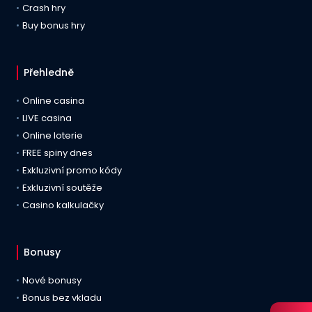
Crash hry
Buy bonus hry
Přehledně
Online casina
LIVE casina
Online loterie
FREE spiny dnes
Exkluzivní promo kódy
Exkluzivní soutěže
Casino kalkulačky
Bonusy
Nové bonusy
Bonus bez vkladu