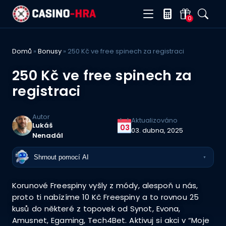
0
Domů
»
Bonusy
»
250 Kč ve free spinech za registraci
250 Kč ve free spinech za
registraci
Autor
Aktualizováno
Lukáš
03
03. dubna, 2025
Nenadál
Shrnout pomocí AI
▼
Korunové Freespiny vyšly z módy, alespoň u nás,
proto ti nabízíme 10 Kč Freespiny a to rovnou 25
kusů do některé z topovek od Synot, Evona,
Amusnet, Egaming, Tech4Bet. Aktivuj si akci v “Moje