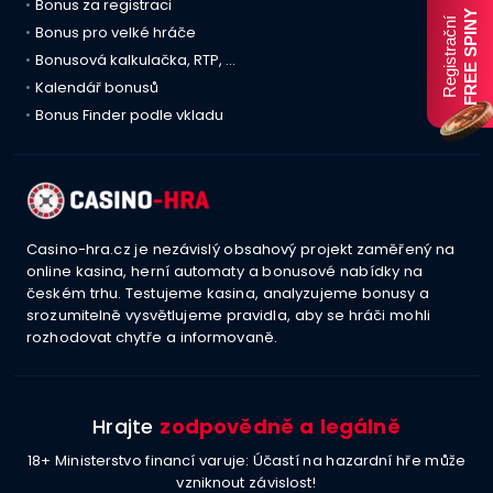
Bonus za registraci
FREE SPINY
Registrační
Bonus pro velké hráče
Bonusová kalkulačka, RTP, …
Kalendář bonusů
Bonus Finder podle vkladu
Casino-hra.cz je nezávislý obsahový projekt zaměřený na
online kasina, herní automaty a bonusové nabídky na
českém trhu. Testujeme kasina, analyzujeme bonusy a
srozumitelně vysvětlujeme pravidla, aby se hráči mohli
rozhodovat chytře a informovaně.
Hrajte
zodpovědně a legálně
18+ Ministerstvo financí varuje: Účastí na hazardní hře může
vzniknout závislost!