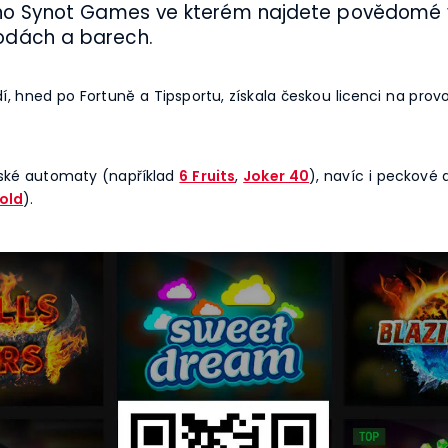
íno Synot Games ve kterém najdete povědomé v
odách a barech.
dí, hned po Fortuně a Tipsportu, získala českou licenci na pro
eské automaty (například
6 Fruits
,
Joker 40
), navíc i peckové
old
)
.