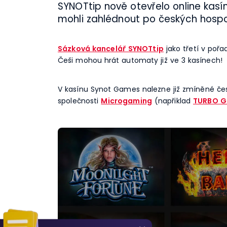
SYNOTtip nově otevřelo online kas
mohli zahlédnout po českých hosp
Sázková kancelář SYNOTtip
jako třetí v pořa
Češi mohou hrát automaty již ve 3 kasínech!
V kasínu Synot Games nalezne již zmíněné č
společnosti
Microgaming
(napřiklad
TURBO G