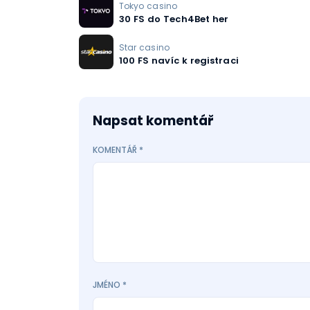
Tokyo casino
30 FS do Tech4Bet her
Star casino
100 FS navíc k registraci
Napsat komentář
KOMENTÁŘ
*
JMÉNO
*