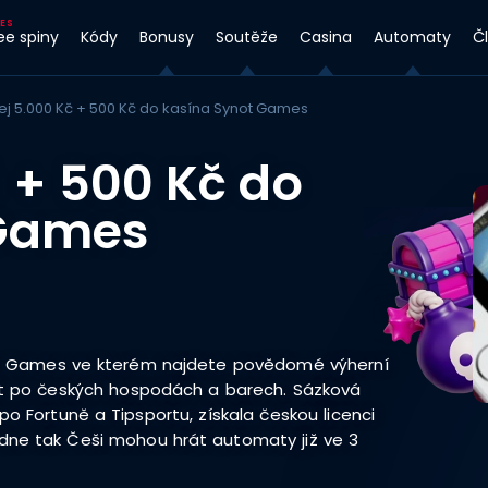
ee spiny
Kódy
Bonusy
Soutěže
Casina
Automaty
Č
ej 5.000 Kč + 500 Kč do kasína Synot Games
č + 500 Kč do
 Games
ot Games ve kterém najdete povědomé výherní
ut po českých hospodách a barech. Sázková
po Fortuně a Tipsportu, získala českou licenci
 dne tak Češi mohou hrát automaty již ve 3