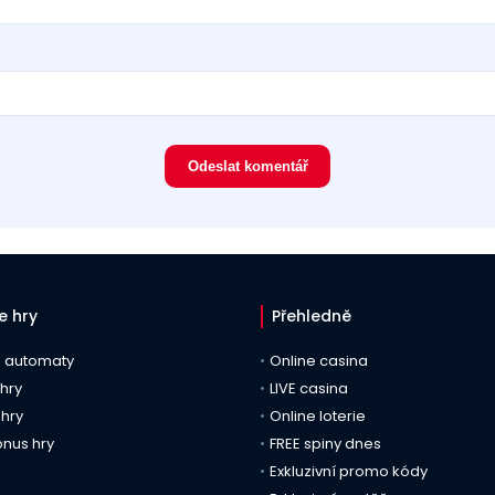
e hry
Přehledně
e automaty
Online casina
 hry
LIVE casina
 hry
Online loterie
onus hry
FREE spiny dnes
Exkluzivní promo kódy