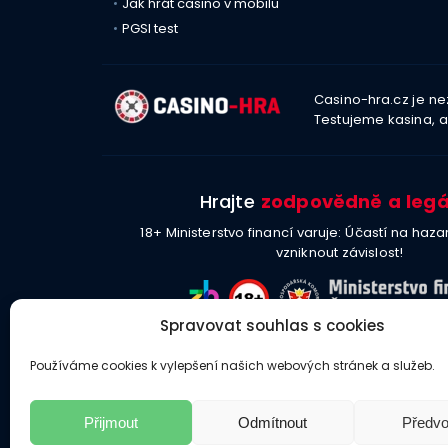
Jak hrát casino v mobilu
PGSI test
Casino-hra.cz je ne
Testujeme kasina, a
Hrajte
zodpovědně a legá
18+ Ministerstvo financí varuje: Účastí na haz
vzniknout závislost!
Spravovat souhlas s cookies
Používáme cookies k vylepšení našich webových stránek a služeb.
O nás
Podmínky užití
Etické principy
Redakčn
Přijmout
Odmítnout
Předvo
Provozování hazardních her v České republice upravuje z