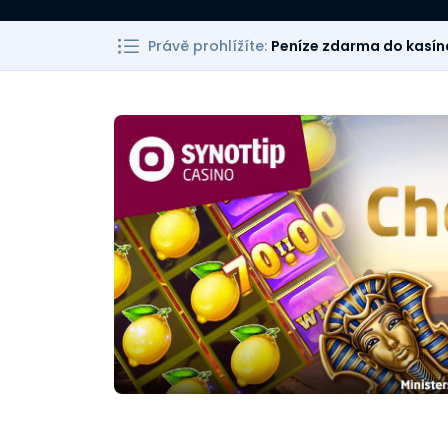
Právě prohlížíte:
Peníze zdarma do kasí