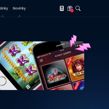
lánky
Novinky
0