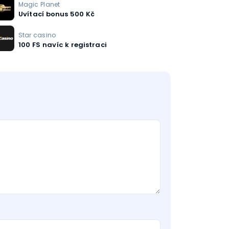
Magic Planet
Uvítací bonus 500 Kč
Star casino
100 FS navíc k registraci