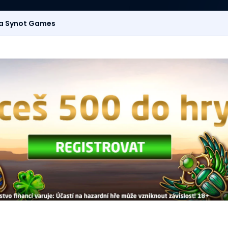
na Synot Games