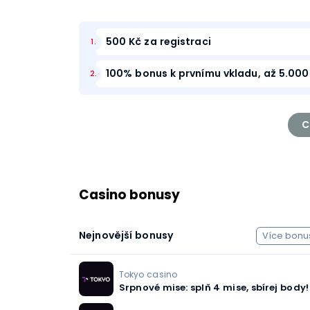
500 Kč za registraci
100% bonus k prvnímu vkladu, až 5.00
C
Casino bonusy
Nejnovější bonusy
Více bonu
Tokyo casino
Srpnové mise: splň 4 mise, sbírej body!