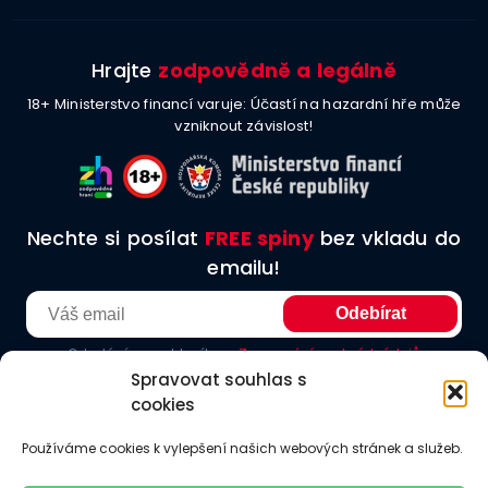
Hrajte
zodpovědně a legálně
18+ Ministerstvo financí varuje: Účastí na hazardní hře může
vzniknout závislost!
Nechte si posílat
FREE spiny
bez vkladu do
emailu!
Odesláním souhlasíte se
Zpracování osobních údajů
Spravovat souhlas s
cookies
O nás
Podmínky užití
Etické principy
Redakční zásady
Používáme cookies k vylepšení našich webových stránek a služeb.
Jak hodnotíme
Odkazy
Kontakt