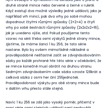
druhé straně mince nebo červené a černé v ruletě.
Když existují dva možné výsledky jedné události, jako je
například vrh mincí, pak dva vrhy po sobě mohou
dopadnout čtyřmi různými způsoby (2×2=4) a čtyři
vrhy po sobě šestnácti různými způsoby (2x2x2x2=16),
jak je uvedeno výše, atd. Pokud použijeme tento
vzorec na sérii třeba osmi výskytů jedné strany mince,
zjistíme, že máme šanci 1 ku 256, že tato série
nastane. Bylo by ovšem mimořádně nákladné a
pravděpodobně nešťastné začít se zdvojnásobováním
sázky po každé prohrané hře této série v očekávání, že
se mince konečně musí obrátit na druhou stranu.
Sedmým zdvojnásobením vaše sázka vzroste 128krát a
celková sázka z osmi her činí 255jednotek.
Pravděpodobnost výskytu pro obě strany mince bude
v dalším vrhu přesto stále stejná.
Navíc 1 ku 256 se zdá jako vysoký poměr, přičemž v
praxi série osmi stejných událostí není neobvyklá.