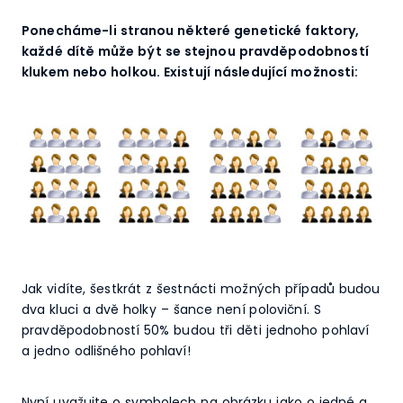
Ponecháme-li stranou některé genetické faktory,
každé dítě může být se stejnou pravděpodobností
klukem nebo holkou. Existují následující možnosti:
Jak vidíte, šestkrát z šestnácti možných případů budou
dva kluci a dvě holky – šance není poloviční. S
pravděpodobností 50% budou tři děti jednoho pohlaví
a jedno odlišného pohlaví!
Nyní uvažujte o symbolech na obrázku jako o jedné a