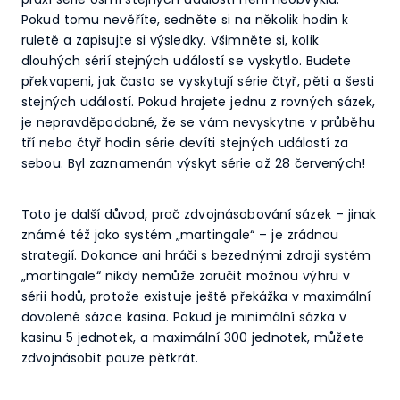
Pokud tomu nevěříte, sedněte si na několik hodin k
ruletě a zapisujte si výsledky. Všimněte si, kolik
dlouhých sérií stejných událostí se vyskytlo. Budete
překvapeni, jak často se vyskytují série čtyř, pěti a šesti
stejných událostí. Pokud hrajete jednu z rovných sázek,
je nepravděpodobné, že se vám nevyskytne v průběhu
tří nebo čtyř hodin série devíti stejných událostí za
sebou. Byl zaznamenán výskyt série až 28 červených!
Toto je další důvod, proč zdvojnásobování sázek – jinak
známé též jako systém „martingale“ – je zrádnou
strategií. Dokonce ani hráči s bezednými zdroji systém
„martingale“ nikdy nemůže zaručit možnou výhru v
sérii hodů, protože existuje ještě překážka v maximální
dovolené sázce kasina. Pokud je minimální sázka v
kasinu 5 jednotek, a maximální 300 jednotek, můžete
zdvojnásobit pouze pětkrát.