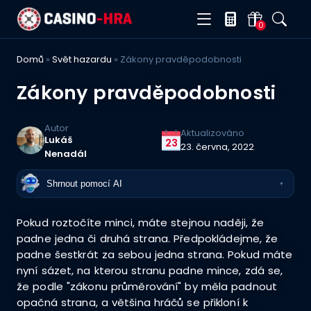
0
Domů
»
Svět hazardu
»
Zákony pravděpodobnosti
Zákony pravděpodobnosti
Autor
Aktualizováno
Lukáš
23
23. června, 2022
Nenadál
Shrnout pomocí AI
▼
Pokud roztočíte minci, máte stejnou naději, že
padne jedna či druhá strana. Předpokládejme, že
padne šestkrát za sebou jedna strana. Pokud máte
nyní sázet, na kterou stranu padne mince, zdá se,
že podle "zákonu průměrování" by měla padnout
opačná strana, a většina hráčů se přikloní k