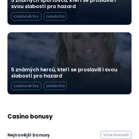
5 známých sportovců, kteří se proslavili i
svou slabostí pro hazard
casinové hry
celebrita
5 známých herců, kteří se proslavili i svou
slabostí pro hazard
casinové hry
celebrita
Casino bonusy
Nejnovější bonusy
Více bonusů