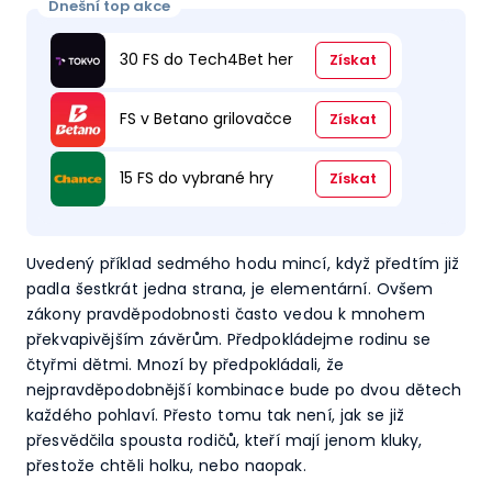
Dnešní top akce
30 FS do Tech4Bet her
Získat
FS v Betano grilovačce
Získat
15 FS do vybrané hry
Získat
Uvedený příklad sedmého hodu mincí, když předtím již
padla šestkrát jedna strana, je elementární. Ovšem
zákony pravděpodobnosti často vedou k mnohem
překvapivějším závěrům. Předpokládejme rodinu se
čtyřmi dětmi. Mnozí by předpokládali, že
nejpravděpodobnější kombinace bude po dvou dětech
každého pohlaví. Přesto tomu tak není, jak se již
přesvědčila spousta rodičů, kteří mají jenom kluky,
přestože chtěli holku, nebo naopak.