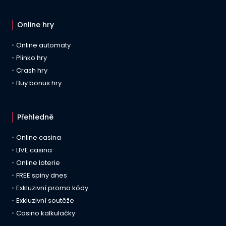
Online hry
Online automaty
Plinko hry
Crash hry
Buy bonus hry
Přehledně
Online casina
LIVE casina
Online loterie
FREE spiny dnes
Exkluzivní promo kódy
Exkluzivní soutěže
Casino kalkulačky