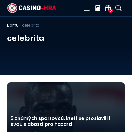
0
Domů
»
celebrita
celebrita
5 známých sportovců, kteří se proslavili i
svou slabostí pro hazard