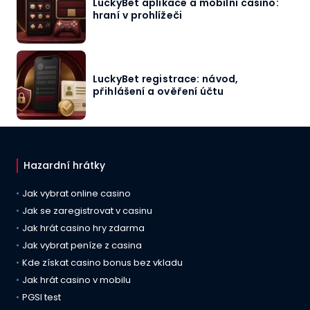
LuckyBet aplikace a mobilní casino:
hraní v prohlížeči
LuckyBet registrace: návod,
přihlášení a ověření účtu
Hazardní hrátky
Jak vybrat online casino
Jak se zaregistrovat v casinu
Jak hrát casino hry zdarma
Jak vybrat peníze z casina
Kde získat casino bonus bez vkladu
Jak hrát casino v mobilu
PGSI test