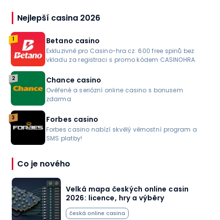
Nejlepší casina 2026
1
Betano casino
Exkluzivně pro Casino-hra.cz: 600 free spinů bez
vkladu za registraci s promo kódem CASINOHRA.
2
Chance casino
Ověřené a seriózní online casino s bonusem
zdarma
3
Forbes casino
Forbes casino nabízí skvělý věrnostní program a
SMS platby!
Co je nového
Velká mapa českých online casin
2026: licence, hry a výběry
česká online casina