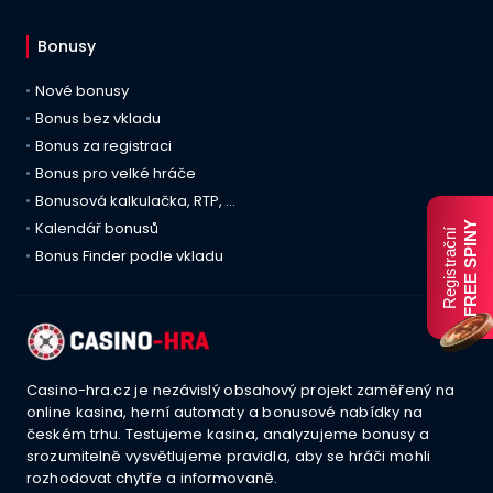
Bonusy
Nové bonusy
Bonus bez vkladu
Bonus za registraci
Bonus pro velké hráče
Bonusová kalkulačka, RTP, …
Kalendář bonusů
FREE SPINY
Registrační
Bonus Finder podle vkladu
Casino-hra.cz je nezávislý obsahový projekt zaměřený na
online kasina, herní automaty a bonusové nabídky na
českém trhu. Testujeme kasina, analyzujeme bonusy a
srozumitelně vysvětlujeme pravidla, aby se hráči mohli
rozhodovat chytře a informovaně.