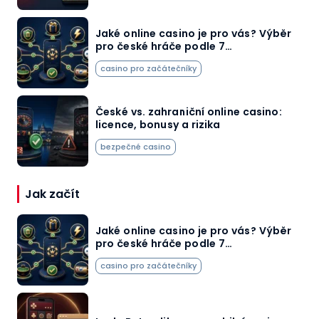
Jaké online casino je pro vás? Výběr
pro české hráče podle 7…
casino pro začátečníky
České vs. zahraniční online casino:
licence, bonusy a rizika
bezpečné casino
Jak začít
Jaké online casino je pro vás? Výběr
pro české hráče podle 7…
casino pro začátečníky