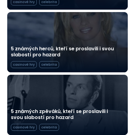
casinové hry
celebrita
5 známých herců, kteří se proslavili i svou
slabostí pro hazard
casinové hry
celebrita
5 známých zpěváků, kteří se proslavili i
svou slabostí pro hazard
casinové hry
celebrita