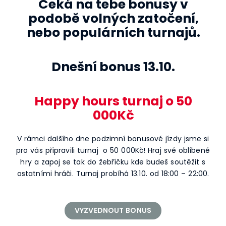
Čeká na tebe bonusy v
podobě volných zatočení,
nebo populárních turnajů.
Dnešní bonus 13.10.
Happy hours turnaj o 50
000Kč
V rámci dalšího dne podzimní bonusové jízdy jsme si
pro vás připravili turnaj o 50 000Kč! Hraj své oblíbené
hry a zapoj se tak do žebříčku kde budeš soutěžit s
ostatními hráči. Turnaj probíhá 13.10. od 18:00 – 22:00.
VYZVEDNOUT BONUS