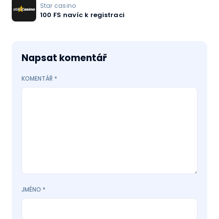
Star casino
100 FS navíc k registraci
Napsat komentář
KOMENTÁŘ
*
JMÉNO
*