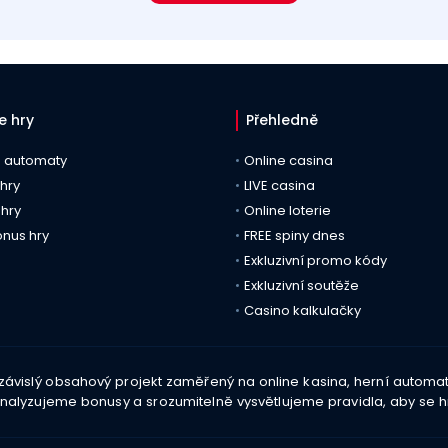
e hry
Přehledně
e automaty
Online casina
 hry
LIVE casina
 hry
Online loterie
onus hry
FREE spiny dnes
Exkluzivní promo kódy
Exkluzivní soutěže
Casino kalkulačky
závislý obsahový projekt zaměřený na online kasina, herní autom
nalyzujeme bonusy a srozumitelně vysvětlujeme pravidla, aby se h