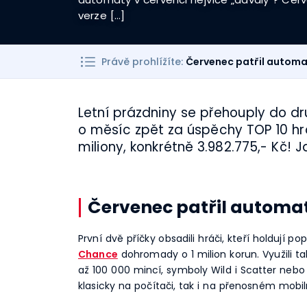
verze […]
Právě prohlížíte:
Červenec patřil automat
Letní prázdniny se přehouply do dr
o měsíc zpět za úspěchy TOP 10 hr
miliony, konkrétně 3.982.775,- Kč! 
Červenec patřil automatu
První dvě příčky obsadili hráči, kteří holdují p
Chance
dohromady o 1 milion korun. Využili 
až 100 000 mincí, symboly Wild i Scatter nebo
klasicky na počítači, tak i na přenosném mobi