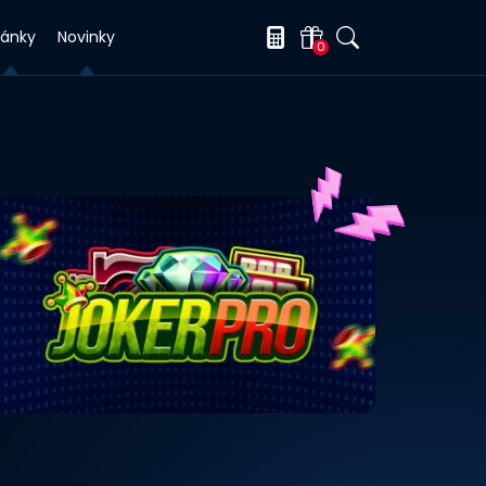
lánky
Novinky
0