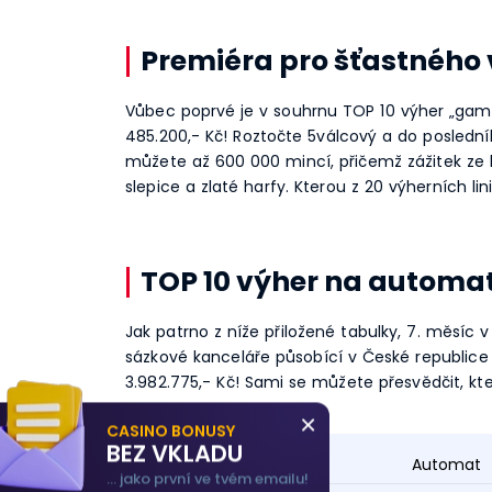
Premiéra pro šťastného 
Vůbec poprvé je v souhrnu TOP 10 výher „ga
485.200,- Kč! Roztočte 5válcový a do posledn
můžete až 600 000 mincí, přičemž zážitek ze h
slepice a zlaté harfy. Kterou z 20 výherních lin
TOP 10 výher na automat
Jak patrno z níže přiložené tabulky, 7. měsíc 
sázkové kanceláře působící v České republice be
3.982.775,- Kč! Sami se můžete přesvědčit, kte
×
CASINO BONUSY
BEZ VKLADU
Hráč
Automat
... jako první ve tvém emailu!