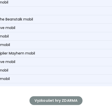
mobil
the Beanstalk mobil
ive mobil
 mobil
 mobil
tiplier Mayhem mobil
ive mobil
mobil
 mobil
Vyzkoušet hry ZDARMA