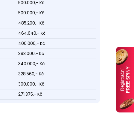
500.000,- Kč
500.000,- Kč
485.200,- Kč
464.640,- Kč
400.000,- Kč
393.000,- Kč
340.000,- Kč
FREE SPINY
Registrační
328.560,- Kč
300.000,- Kč
271.375,- Kč