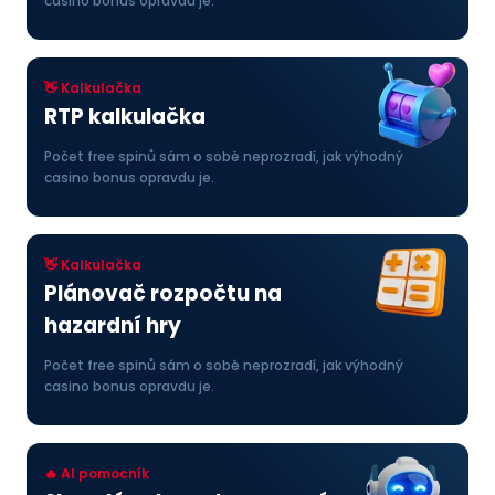
casino bonus opravdu je.
👋 Kalkulačka
RTP kalkulačka
Počet free spinů sám o sobě neprozradí, jak výhodný
casino bonus opravdu je.
👋 Kalkulačka
Plánovač rozpočtu na
hazardní hry
Počet free spinů sám o sobě neprozradí, jak výhodný
casino bonus opravdu je.
🔥 AI pomocník