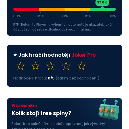
97.0%
80%
85%
90%
95%
100%
RTP (Return to Player) u výherních automatů je ukazatel, jaká
část všech sázek se dlouhodobě vrací hráčům…
⭐ Jak hráči hodnotějí
Joker Pro
☆
☆
☆
☆
☆
Hodnocení hráčů:
0/5
(zatím bez hodnocení)
👋 Kalkulačka
Kolik stojí free spiny?
Počet free spinů sám o sobě neprozradí, jak výhodný