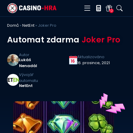
0
Domů
»
NetEnt
»
Joker Pro
Automat zdarma
Joker Pro
Autor
Aktualizováno
Lukáš
16
16. prosince, 2021
Nenadál
Vývojář
automatu
NetEnt