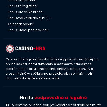
Bonus bez vkladu
Bonus za registraci
Bonus pro velké hráče
Bonusová kalkulačka, RTP, …
Kalendář bonusů
Bonus Finder podle vkladu
Casino-hra.cz je nezávislý obsahový projekt zaměřený na
online kasina, herní automaty a bonusové nabídky na
českém trhu. Testujeme kasina, analyzujeme bonusy a
srozumitelně vysvětlujeme pravidla, aby se hráči mohli
rozhodovat chytře a informovaně.
Hrajte
zodpovědně a legálně
18+ Ministerstvo financí varuje: Účastí na hazardní hře může