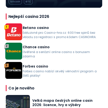
bitcoin
BTC
Nejlepší casina 2026
1
Betano casino
Exkluzivně pro Casino-hra.cz: 600 free spinů bez
vkladu za registraci s promo kódem CASINOHRA.
2
Chance casino
Ověřené a seriózní online casino s bonusem
zdarma
3
Forbes casino
Forbes casino nabízí skvělý věrnostní program a
SMS platby!
Co je nového
Velká mapa českých online casin
2026: licence, hry a výběry