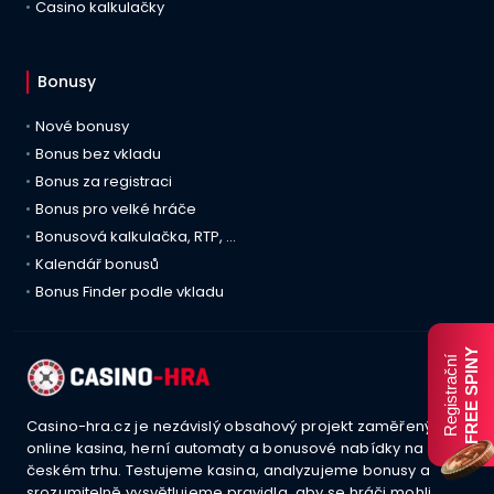
Casino kalkulačky
Bonusy
Nové bonusy
Bonus bez vkladu
Bonus za registraci
Bonus pro velké hráče
Bonusová kalkulačka, RTP, …
Kalendář bonusů
Bonus Finder podle vkladu
FREE SPINY
Registrační
Casino-hra.cz je nezávislý obsahový projekt zaměřený na
online kasina, herní automaty a bonusové nabídky na
českém trhu. Testujeme kasina, analyzujeme bonusy a
srozumitelně vysvětlujeme pravidla, aby se hráči mohli