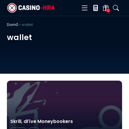
0
Domů
»
wallet
wallet
Skrill, dříve Moneybookers