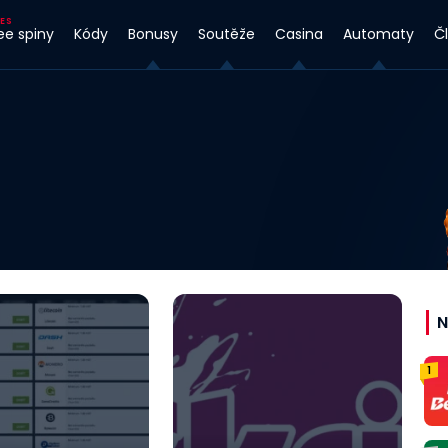
ee spiny
Kódy
Bonusy
Soutěže
Casina
Automaty
Č
N
1