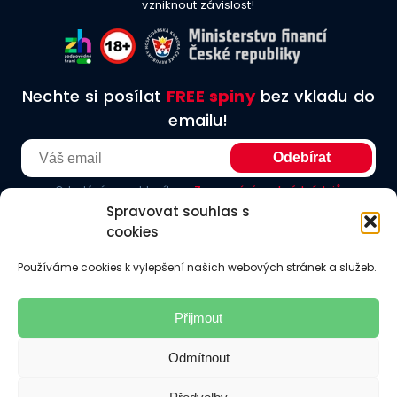
vzniknout závislost!
Nechte si posílat
FREE spiny
bez vkladu do
emailu!
Odesláním souhlasíte se
Zpracování osobních údajů
Spravovat souhlas s
cookies
O nás
Podmínky užití
Etické principy
Redakční zásady
Používáme cookies k vylepšení našich webových stránek a služeb.
Jak hodnotíme
Odkazy
Kontakt
Přijmout
Odmítnout
Provozování hazardních her v České republice upravuje zákon
č.
186/2016 Sb.
Účast je povolena pouze osobám starším 18 let. Tento