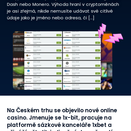
Dash nebo Monero. Výhoda hraní v cryptoměnách
je asi zřejmá, nikde nemusíte udávat své citlivé
údaje jako je jméno nebo adresa, či […]
Na Českém trhu se objevilo nové online
casino. Jmenuje se 1x-bit, pracuje na
platformě sázkové kanceláře 1xbet a